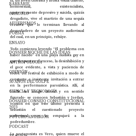
Él, un joven cineasta y artista visual chileno, 
BARBARIE
homosexual, existencialista, 
aparentemente depresivo y suicida, quizás 
ORÁCULO
drogadicto, vive el martirio de una sequía 
AFUERISMOS
creativa que lo terminan llevando al 
despeñadero de un proyecto audiovisual 
POESÍA
del cual, en un principio, rehúye.
ENSAYO
Todo comienza leyendo “El problema con 
DOSSIER NOCHE DE LAS IDEAS
haber nacido” en una playa nudista gay en 
que despuntan el exceso, la desinhibición y 
ANTROPOLOGÍA
el goce evidente, a vista y paciencia de 
OPINIÓN
todos. Un festival de exhibición a modo de 
constante e insistente invitación a entrar 
50 AÑOS DEL GOLPE
en la performance paroxística. Allí, al 
CIENCIA Y TECNOLOGÍA
borde del ahogo -literal y en sentido 
figurado- se conocen Sebastián y Jordan, 
DOSSIER CONSEJO CONSTITUCIONAL
ocasión en que este último presenta a 
2023
Sebastián el cuestionado proyecto 
audiovisual que lo empujará a la 
FUTURO ANTERIOR
podredumbre.
PODCAST
La protagonista es Vero, quien mueve el 