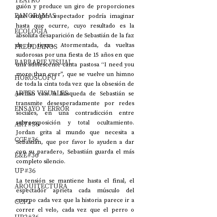
TEATRO
guión y produce un giro de proporciones 
PANORAMAS
que ningún espectador podría imaginar 
hasta que ocurre, cuyo resultado es la 
ECOLOGÍA
absoluta desaparición de Sebastián de la faz 
de la tierra. Atormentada, da vueltas 
FREUDIANOS
sudorosas por una fiesta de 15 años en que 
BARBARIE VISUAL
una adolescente canta pastosa “I need you 
more than ever”, que se vuelve un himno 
HORÓSCOPO
de toda la cinta toda vez que la obsesión de 
ARTES VISUALES
Jordan con la búsqueda de Sebastián se 
transmite desesperadamente por redes 
ENSAYO Y ERROR
sociales, en una contradicción entre 
sobreexposición y total ocultamiento. 
ART#36
Jordan grita al mundo que necesita a 
CCF#36
Sebastián, que por favor lo ayuden a dar 
con su paradero, Sebastián guarda el más 
E&E#36
completo silencio.
UP#36
La tensión se mantiene hasta el final, el 
ARQUITECTURA
espectador aprieta cada músculo del 
cuerpo cada vez que la historia parece ir a 
CCF2
correr el velo, cada vez que el perro o 