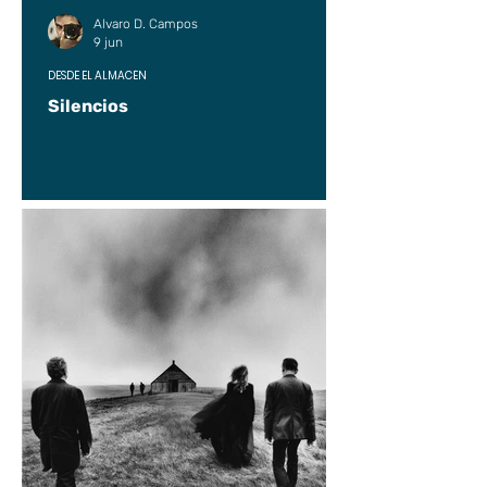
Alvaro D. Campos
9 jun
DESDE EL ALMACÉN
Silencios