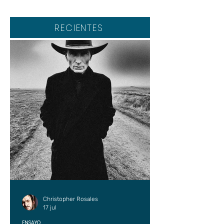
RECIENTES
Christopher Rosales
17 jul
ENSAYO