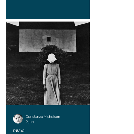
Constanza Michelson
9 jun
ENSAYO