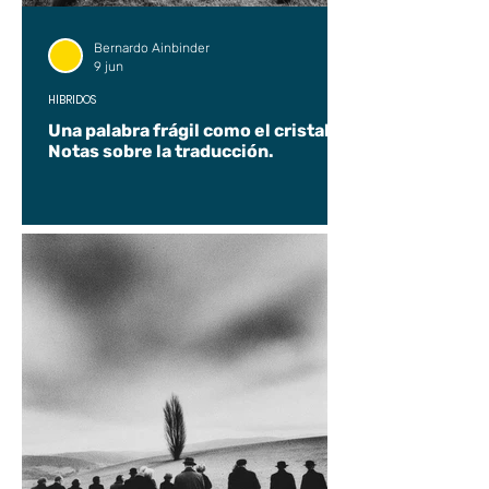
Bernardo Ainbinder
9 jun
HÍBRIDOS
Una palabra frágil como el cristal.
Notas sobre la traducción.