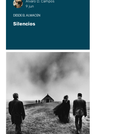
Alvaro D. Campos
9 jun
DESDE EL ALMACÉN
Silencios