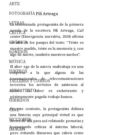
ARTE
FOTOGRAFÍA
Pili Arteaga
LETRAS
La innominada protagonista de la primera 
novela de la escritora Pili Arteaga, 
Call 
CRÍTICA
center 
(Emergencia narrativa, 2024) afirma 
CRÓNICA
en uno de los pasajes del texto: “Triste es 
nuestro pueblo, triste es la memoria y, con 
SONIDOS
algo de suerte, también nuestros sueños”.
MÚSICA
El alter ego de la autora maltrabaja en una 
JUKEBOX
empresa a la que alguna de las 
transnacionales de telecomunicaciones 
TALLERES Y CURSOS
terceriza los servicios de asistencia al 
AUDIOTEXTO
cliente. La labor es esclavizante y 
pésimamente pagada: trabajo basura.
HÍBRIDOS
En este contexto, la protagonista delinea 
CINE
una historia cuya principal virtud es que 
FICCIONES
deriva de allá para acá relatando penurias y 
bosquejando críticas al sistema laboral, 
IMAGEN
pero evitando discursos que caben como 