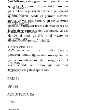
TEATRO
por sistema, estoy ganando un poquito más 
que el sueldo mínimo” (Pág. 45). O también 
PANORAMAS
para filtrar la posibilidad de la fuga -opción 
ECOLOGÍA
que la novela desde el primer instante 
intuye como algo posible, quizás lo único 
FREUDIANOS
posible: “Cualquier trocito de mar cerca de 
la 
city 
sirve. San Antonio, Cartagena, Valpo, 
BARBARIE VISUAL
donde el mar es frío y el viento te 
HORÓSCOPO
desmorona el pelo…” (pág.32).
ARTES VISUALES
Call center 
es un texto crítico (leve y 
ENSAYO Y ERROR
profundo a la vez), escrito con rapidez de 
prosa noventera, mordaz, aguja, y con el 
ART#36
ácido sentido del humor que esgrimen 
locos, artistas y desesperados.
CCF#36
E&E#36
UP#36
ARQUITECTURA
CCF2