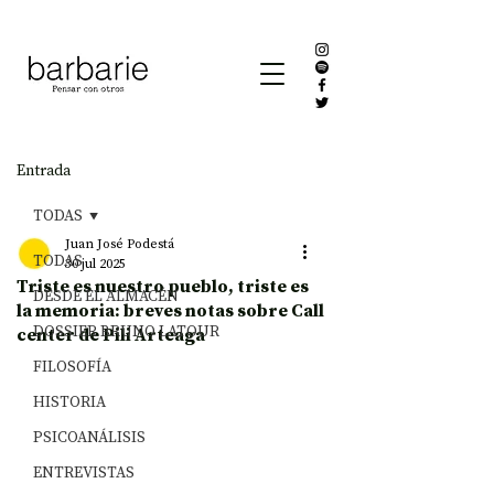
Entrada
TODAS
Juan José Podestá
TODAS
30 jul 2025
Triste es nuestro pueblo, triste es
DESDE EL ALMACÉN
la memoria: breves notas sobre Call
DOSSIER BRUNO LATOUR
center de Pili Arteaga
FILOSOFÍA
HISTORIA
PSICOANÁLISIS
ENTREVISTAS