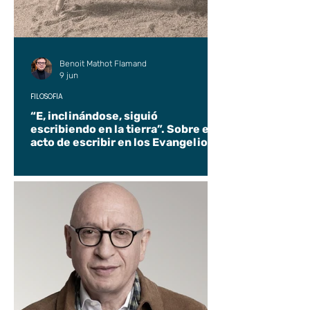
Benoit Mathot Flamand
9 jun
FILOSOFÍA
“E, inclinándose, siguió
escribiendo en la tierra”. Sobre el
acto de escribir en los Evangelios.