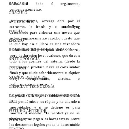
BARBARIE
anillo al dedo al argumento, 
convenientemente.
ORÁCULO
De esta forma, Arteaga opta por el 
AFUERISMOS
sarcasmo, la ironía y el autobullyng 
POESÍA
descarnado para elaborar una novela que 
se lee engañosamente rápido, puesto que 
ENSAYO
lo que hay en el libro es una verdadera 
DOSSIER NOCHE DE LAS IDEAS
declaración de principios antineoliberal, 
pero declaración leve, burlesca, que da con 
ANTROPOLOGÍA
todo a los agentes del sistema (desde la 
factoría que produce hasta el consumidor 
OPINIÓN
final) y que elude soberbiamente cualquier 
50 AÑOS DEL GOLPE
arrojo bienpensante, altruista o 
políticamente correcto.
CIENCIA Y TECNOLOGÍA
DOSSIER CONSEJO CONSTITUCIONAL
La prosa de la novela -ambientada en los 
2023
años pandémicos- es rápida y no atiende a 
morosidades, y si se detiene es para 
FUTURO ANTERIOR
morder al modelo: “La verdad ya no sé 
siquiera si me pagan las horas extras. Entre 
PODCAST
los descuentos legales y todo lo descontable 