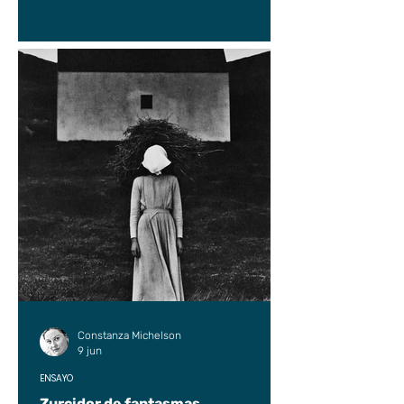
Constanza Michelson
9 jun
ENSAYO
Zurcidor de fantasmas