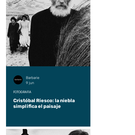
Barbarie
9 jun
FOTOGRAFÍA
Cristóbal Riesco: la niebla
simplifica el paisaje