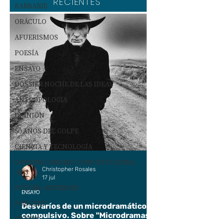
RECIENTES
BARBARIE
ORÁCULO
AFUERISMOS
POESÍA
ENSAYO
DOSSIER NOCHE DE LAS IDEAS
ANTROPOLOGÍA
OPINIÓN
50 AÑOS DEL GOLPE
CIENCIA Y TECNOLOGÍA
DOSSIER CONSEJO CONSTITUCIONAL
Christopher Rosales
2023
17 jul
FUTURO ANTERIOR
ENSAYO
PODCAST
Desvaríos de un microdramático
compulsivo. Sobre "Microdramas".