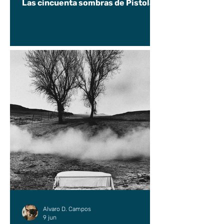
Las cincuenta sombras de Pistolas
Alvaro D. Campos
9 jun