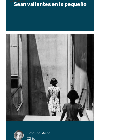
UP2#36
Sean valientes en lo pequeño
Catalina Mena
22 jun