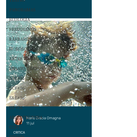
TEATRO
PANORAMAS
ECOLOGÍA
FREUDIANOS
BARBARIE VISUAL
HORÓSCOPO
ARTES VISUALES
ENSAYO Y ERROR
ART#36
CCF#36
E&E#36
UP#36
ARQUITECTURA
María Gracia Omagna
11 jul
CCF2
CRÍTICA