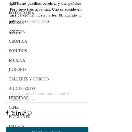
ARTE
que tiene parálisis cerebral y usa pañales. 
Pero tuvo tres hijos más. Uno se suicidó en 
FOTOGRAFÍA
una cárcel del norte, a los 18, cuando lo 
pillaron traficando coca. 
LETRAS
CRÍTICA
Leer + 
CRÓNICA
SONIDOS
MÚSICA
JUKEBOX
TALLERES Y CURSOS
AUDIOTEXTO
#catalinamena
#columnas
#covid19
HÍBRIDOS
#eldesconcierto
CINE
FICCIONES
IMAGEN