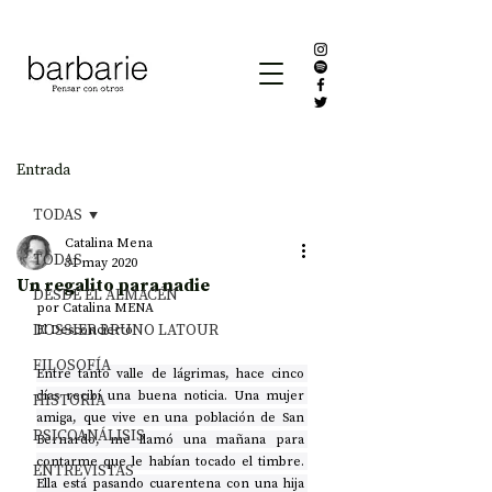
Entrada
TODAS
Catalina Mena
TODAS
31 may 2020
Un regalito para nadie
DESDE EL ALMACÉN
por Catalina MENA 
DOSSIER BRUNO LATOUR
El Desconcierto
FILOSOFÍA
Entre tanto valle de lágrimas, hace cinco 
días recibí una buena noticia. Una mujer 
HISTORIA
amiga, que vive en una población de San 
PSICOANÁLISIS
Bernardo, me llamó una mañana para 
contarme que le habían tocado el timbre. 
ENTREVISTAS
Ella está pasando cuarentena con una hija 