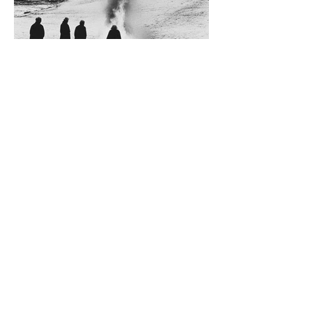
Diego Rossi
9 jun
CRÍTICA
El amante y el amado