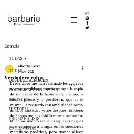
Entrada
TODAS
Alberto Parra
TODAS
5 nov 2023
Verdadera culpa
DESDE EL ALMACÉN
Desde chico me han fascinado los agujeros 
negros. Perdí hace mucho tiempo la copia 
DOSSIER BRUNO LATOUR
de mi padre de la 
Historia del tiempo
, o 
FILOSOFÍA
bien la presté y la perdieron, que es lo 
mismo. La recuerdo con ambigüedad como 
HISTORIA
un libro fantástico –años después, 
El Aleph
de Borges me devolvió la misma sensación. 
PSICOANÁLISIS
Mi conocimiento sobre los agujeros negros 
alcanza apenas a divagar en las cuestiones 
ENTREVISTAS
metafísicas y teóricas, pero cuando al leer 