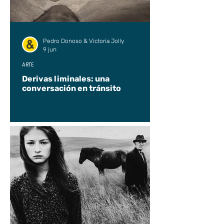
Pedro Donoso & Victoria Jolly
9 jun
ARTE
Derivas liminales: una
conversación en tránsito