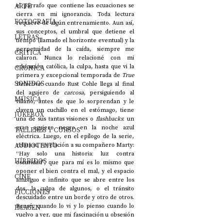
ARTE
el párrafo que contiene las ecuaciones se 
cierra en mi ignorancia. Toda lectura 
FOTOGRAFÍA
requiere de algún entrenamiento. Aun así, 
sus conceptos, el umbral que detiene el 
LETRAS
tiempo (llamado el horizonte eventual) y la 
perpetuidad de la caída, siempre me 
CRÍTICA
calaron. Nunca lo relacioné con mi 
educación católica, la culpa, hasta que vi la 
CRÓNICA
primera y excepcional temporada de 
True 
SONIDOS
Detective
: cuando Rust Cohle llega al final 
del agujero de 
carcosa
, persiguiendo al 
MÚSICA
villano, antes de que lo sorprendan y le 
claven un cuchillo en el estómago, tiene 
JUKEBOX
una de sus tantas visiones o 
flashbacks
: un 
gran agujero negro en la noche azul 
TALLERES Y CURSOS
eléctrica. Luego, en el epílogo de la serie, 
AUDIOTEXTO
relata su revelación a su compañero Marty: 
“Hay solo una historia: luz contra 
HÍBRIDOS
oscuridad”, que para mí es lo mismo que 
oponer el bien contra el mal, y el espacio 
CINE
ambiguo e infinito que se abre entre los 
dos, la culpa de algunos, o el tránsito 
FICCIONES
descuidado entre un borde y otro de otros. 
Pensé, cuando lo vi y lo pienso cuando lo 
IMAGEN
vuelvo a ver, que mi fascinación u obsesión 