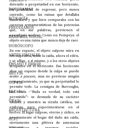
TEATRO
detenido a perpetuidad en ese horizonte, 
PANORAMAS
sin posibilidad de regresar, pero nunca 
cayendo, como las ruinas que detallaba 
ECOLOGÍA
Baudrillard y que bien comparaba con las 
carreras armamentísticas de las potencias 
FREUDIANOS
que, en sus palabras, previenen el 
apocalipsis nuclear. Como en Pompeya: el 
BARBARIE VISUAL
objeto es una ruina que nunca deja de caer. 
HORÓSCOPO
En ese espacio, el objeto culposo mira en 
ARTES VISUALES
retrospectiva, teme la caída, añora el edén, 
y se aflige, a sí mismo, y a los otros objetos 
ENSAYO Y ERROR
atrapados en el horizonte. Ese horizonte 
abre un espacio donde la culpa se puede 
ART#36
sentir 
a
piacere, 
mas no previene ningún 
comportamiento, ya que su perpetuidad lo 
CCF#36
permite todo. La consigna de Burroughs, 
E&E#36
tan citada –“Nada es verdad, todo está 
permitido”– se desnuda de su carácter 
UP#36
nihilista y muestra su cizaña católica, un 
embrujo para experimentarse en el 
ARQUITECTURA
horror. El lugar culposo, eterno y cíclico, es 
precisamente el hogar del daño sin caída, 
CCF2
ciertamente una plétora de amenazas 
sintomáticas y traumas sociales, 