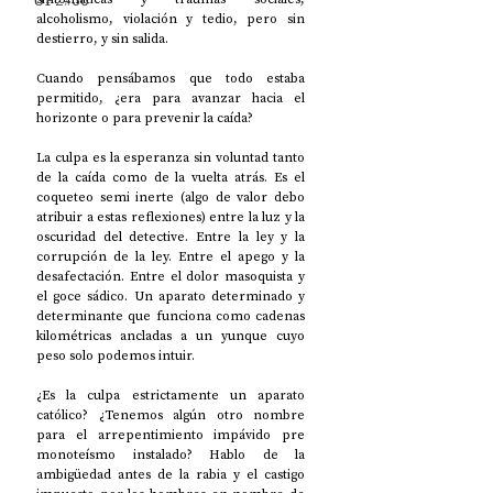
UP2#36
alcoholismo, violación y tedio, pero sin 
destierro, y sin salida. 
Cuando pensábamos que todo estaba 
permitido, ¿era para avanzar hacia el 
horizonte o para prevenir la caída?
La culpa es la esperanza sin voluntad tanto 
de la caída como de la vuelta atrás. Es el 
coqueteo semi inerte (algo de valor debo 
atribuir a estas reflexiones) entre la luz y la 
oscuridad del detective. Entre la ley y la 
corrupción de la ley. Entre el apego y la 
desafectación. Entre el dolor masoquista y 
el goce sádico. Un aparato determinado y 
determinante que funciona como cadenas 
kilométricas ancladas a un yunque cuyo 
peso solo podemos intuir.
¿Es la culpa estrictamente un aparato 
católico? ¿Tenemos algún otro nombre 
para el arrepentimiento impávido pre 
monoteísmo instalado? Hablo de la 
ambigüedad antes de la rabia y el castigo 