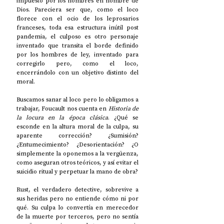
impuesto por los hombres en nombre de 
Dios. Pareciera ser que, como el loco 
florece con el ocio de los leprosarios 
franceses, toda esa estructura inútil post 
pandemia, el culposo es otro personaje 
inventado que transita el borde definido 
por los hombres de ley, inventado para 
corregirlo pero, como el loco, 
encerrándolo con un objetivo
distinto del 
moral. 
Buscamos sanar al loco pero lo obligamos a 
trabajar, Foucault nos cuenta en 
Historia de 
la locura en la época clásica
. ¿Qué se 
esconde en la altura moral de la culpa, su 
aparente corrección? ¿Sumisión? 
¿Entumecimiento? ¿Desorientación? ¿O 
simplemente la oponemos a la vergüenza, 
como aseguran otros teóricos, y así evitar el 
suicidio ritual y perpetuar la mano de obra?
Rust, el verdadero detective, sobrevive a 
sus heridas pero no entiende cómo ni por 
qué. Su culpa lo convertía en merecedor 
de la muerte por terceros, pero no sentía 