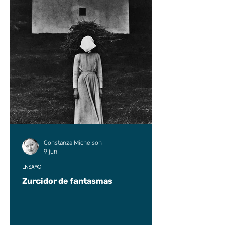
Constanza Michelson
9 jun
ENSAYO
Zurcidor de fantasmas