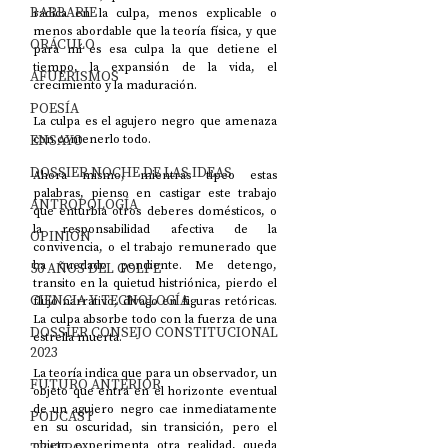
BARBARIE
radica en la culpa, menos explicable o 
menos abordable que la teoría física, y que 
ORÁCULO
para mí es esa culpa la que detiene el 
tiempo, la expansión de la vida, el 
AFUERISMOS
crecimiento y la maduración. 
POESÍA
La culpa es el agujero negro que amenaza 
ENSAYO
con contenerlo todo.
DOSSIER NOCHE DE LAS IDEAS
Ahora mismo, mientras tipeo estas 
palabras, pienso en castigar este trabajo 
ANTROPOLOGÍA
que enturbia otros deberes domésticos, o 
la responsabilidad afectiva de la 
OPINIÓN
convivencia, o el trabajo remunerado que 
ha quedado pendiente. Me detengo, 
50 AÑOS DEL GOLPE
transito en la quietud histriónica, pierdo el 
CIENCIA Y TECNOLOGÍA
flujo narrativo, divago en figuras retóricas. 
La culpa absorbe todo con la fuerza de una 
DOSSIER CONSEJO CONSTITUCIONAL
estrella muerta. 
2023
La teoría indica que para un observador, un 
FUTURO ANTERIOR
objeto que entra en el horizonte eventual 
de un agujero negro cae inmediatamente 
PODCAST
en su oscuridad, sin transición, pero el 
objeto experimenta otra realidad, queda 