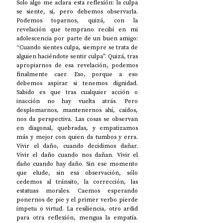
Solo algo me aclara esta reflexión: la culpa 
se siente, sí, pero debemos observarla. 
Podemos toparnos, quizá, con la 
revelación que temprano recibí en mi 
adolescencia por parte de un buen amigo: 
“Cuando sientes culpa, siempre se trata de 
alguien haciéndote sentir culpa”. Quizá, tras 
apropiarnos de esa revelación, podemos 
finalmente caer. Eso, porque a eso 
debemos aspirar si tenemos dignidad. 
Sabido es que tras cualquier acción o 
inacción no hay vuelta atrás. Pero 
desplomarnos, mantenernos ahí, caídos, 
nos da perspectiva. Las cosas se observan 
en diagonal, quebradas, y empatizamos 
más y mejor con quien da tumbos y erra. 
Vivir el daño, cuando decidimos dañar. 
Vivir el daño cuando nos dañan. Vivir el 
daño cuando hay daño. Sin ese momento 
que elude, sin esa observación, sólo 
cedemos al tránsito, la corrección, las 
estatuas morales. Caemos esperando 
ponernos de pie y el primer verbo pierde 
ímpetu o virtud. La resiliencia, otro ardid 
para otra reflexión, mengua la empatía. 