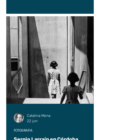
Catalina Mena
22 jun
FOTOGRAFÍA
Sergio Larraín en Córdoba