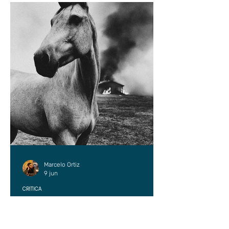
Marcelo Ortiz
9 jun
CRÍTICA
Las cincuenta sombras de Pistolas