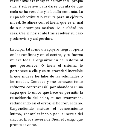
vergüenza: era incapaz de tomar su propia 
vida. Y sobrevive para darse cuenta de que 
nada se ha resuelto y la batalla continúa. La 
culpa sobrevive y lo recluta para su ejército 
moral. Se alinea con el bien, que es el mal 
de sus enemigos ocultos. La dualidad no 
cesa. Cae al horizonte tras resolver su caso 
y sobrevivir y ahí perdura. 
La culpa, tal como un agujero negro, opera 
en los confines y en el centro, y su fuerza 
mueve toda la organización del sistema al 
que pertenece. O bien el sistema le 
pertenece a ella y es su gravedad increíble 
la que mueve los hilos de las voluntades o 
los miedos. Conozco y me conozco: tanto 
esfuerzo controversial por abandonar una 
culpa que lo único que hace es permitir la 
reincidencia del dolor, nunca avanzando, 
redundando en el error, el horror, el daño. 
Suspendiendo incluso el conocimiento 
íntimo, reemplazándolo por la inercia del 
chicote, la voz severa de Dios, el castigo que 
pronto adviene.