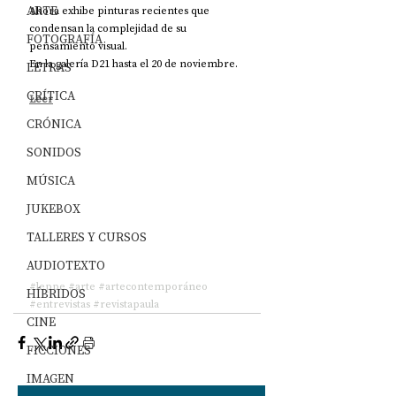
ARTE
Ahora exhibe pinturas recientes que 
condensan la complejidad de su 
FOTOGRAFÍA
pensamiento visual. 
En la galería D21 hasta el 20 de noviembre.
LETRAS
CRÍTICA
Leer
CRÓNICA
SONIDOS
MÚSICA
JUKEBOX
TALLERES Y CURSOS
AUDIOTEXTO
#leppe
#arte
#artecontemporáneo
HÍBRIDOS
#entrevistas
#revistapaula
CINE
FICCIONES
IMAGEN