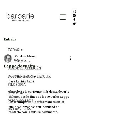
Entrada
TODAS
Catalina Mena
TODAS
1 sept 2012
Leppe de vuelta
DESDE EL ALMACÉN
DOSSIER BRUNO LATOUR
por Catalina Mena 
para Revista Paula
FILOSOFÍA
Símbolo de la corriente más densa del arte 
HISTORIA
chileno, desde fines de los 70 Carlos Leppe 
PSICOANÁLISIS
(60) irrumpió con performances en las 
que problematizaba su identidad en 
ENTREVISTAS
conflicto con la cultura dominante. 