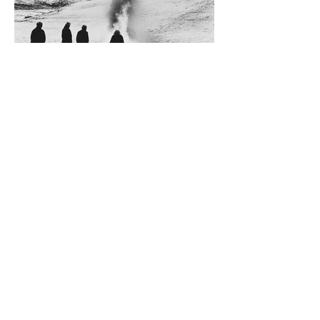
Diego Rossi
9 jun
CRÍTICA
El amante y el amado