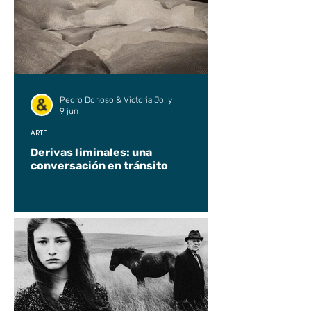
Pedro Donoso & Victoria Jolly
9 jun
ARTE
Derivas liminales: una
conversación en tránsito