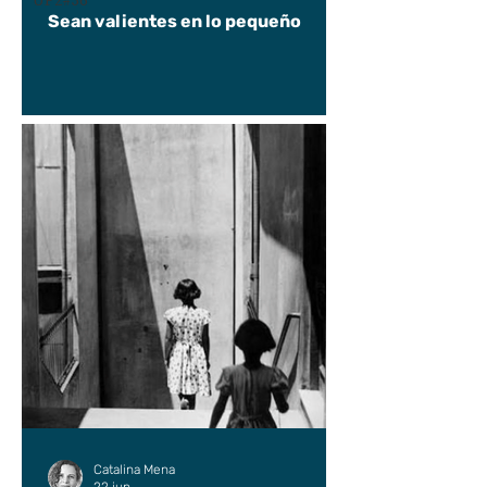
UP2#36
Sean valientes en lo pequeño
Catalina Mena