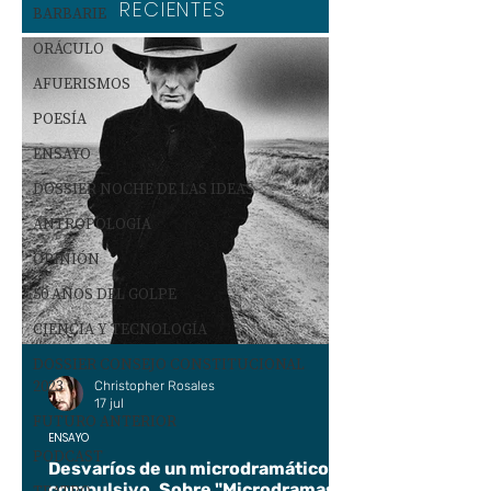
RECIENTES
BARBARIE
ORÁCULO
AFUERISMOS
POESÍA
ENSAYO
DOSSIER NOCHE DE LAS IDEAS
ANTROPOLOGÍA
OPINIÓN
50 AÑOS DEL GOLPE
CIENCIA Y TECNOLOGÍA
DOSSIER CONSEJO CONSTITUCIONAL
2023
Christopher Rosales
17 jul
FUTURO ANTERIOR
ENSAYO
PODCAST
Desvaríos de un microdramático
compulsivo. Sobre "Microdramas".