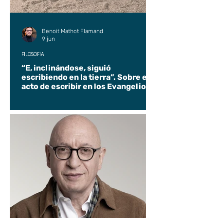
Benoit Mathot Flamand
9 jun
FILOSOFÍA
“E, inclinándose, siguió
escribiendo en la tierra”. Sobre el
acto de escribir en los Evangelios.