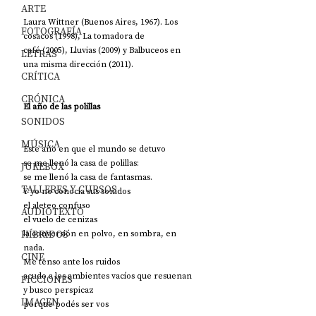
ARTE
Laura Wittner (Buenos Aires, 1967). Los 
FOTOGRAFÍA
cosacos (1998), La tomadora de
café (2005), Lluvias (2009) y Balbuceos en 
LETRAS
una misma dirección (2011).
CRÍTICA
CRÓNICA
El año de las polillas
SONIDOS
MÚSICA
Este año en que el mundo se detuvo
se me llenó la casa de polillas:
JUKEBOX
se me llenó la casa de fantasmas.
TALLERES Y CURSOS
Y yo no conocía sus sonidos
el aleteo confuso
AUDIOTEXTO
el vuelo de cenizas
HÍBRIDOS
la conversión en polvo, en sombra, en 
nada.
CINE
Me tenso ante los ruidos 
acudo a los ambientes vacíos que resuenan
FICCIONES
y busco perspicaz
IMAGEN
porque podés ser vos