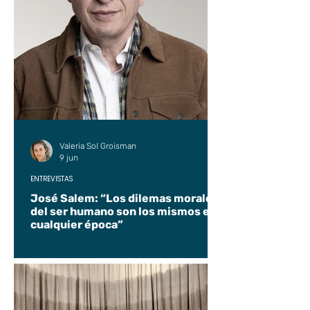
Valeria Sol Groisman
9 jun
ENTREVISTAS
José Salem: “Los dilemas morales
del ser humano son los mismos en
cualquier época”