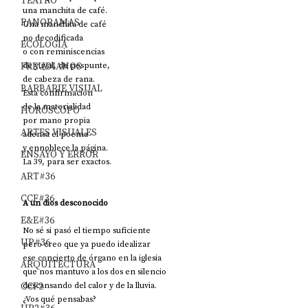
TEATRO
una manchita de café.
PANORAMAS
Una manchita de café
no decodificada
ECOLOGÍA
o con reminiscencias
FREUDIANOS
de yuyal, de pespunte, 
de cabeza de rana.
BARBARIE VISUAL
Esta confirmación 
de la materialidad
HORÓSCOPO
por mano propia
ARTES VISUALES
adensa el poema 
y ennoblece la página.
ENSAYO Y ERROR
La 39, para ser exactos.
ART#36
CCF#36
A un dios desconocido
E&E#36
No sé si pasó el tiempo suficiente
UP#36
pero creo que ya puedo idealizar
ese concierto de órgano en la iglesia
ARQUITECTURA
que nos mantuvo a los dos en silencio
CCF2
descansando del calor y de la lluvia.
¿Vos qué pensabas? 