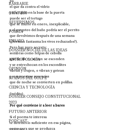
pa
BARBARIE
el que da contra el vidrio
ORÁCULO
y el crujido en la base de la puerta 
puede ser el tortugo
AFUERISMOS
que se murió en enero, inexplicable,
y el gorgoteo del baño podría ser el perrito
POESÍA
que devolvimos después de una semana
ENSAYO
(¿forman fantasma los vivos rechazados?).
Pero hay puro secreto:
DOSSIER NOCHE DE LAS IDEAS
sombras como felpas de cebolla
ANTROPOLOGÍA
que de día no se van: se esconden
y se entrechocan en los escondites
OPINIÓN
vibran y crujen, o vibran y gotean
y son nuestras ausencias 
50 AÑOS DEL GOLPE
que de noche se convierten en polillas.
CIENCIA Y TECNOLOGÍA
(inédito)
DOSSIER CONSEJO CONSTITUCIONAL
2023
Por qué conviene ir a leer a bares
FUTURO ANTERIOR
Si el poema te interesa
PODCAST
te detenés lo suficiente en esa página, 
como para que se produzca