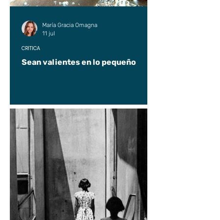
María Gracia Omagna
11 jul
CRÍTICA
Sean valientes en lo pequeño