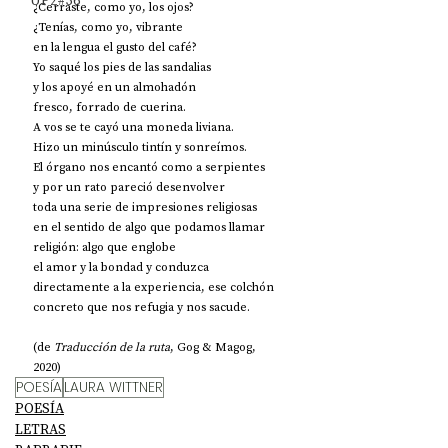
UP2#36
¿Cerraste, como yo, los ojos?
¿Tenías, como yo, vibrante
en la lengua el gusto del café?
Yo saqué los pies de las sandalias
y los apoyé en un almohadón
fresco, forrado de cuerina.
A vos se te cayó una moneda liviana.
Hizo un minúsculo tintín y sonreímos.
El órgano nos encantó como a serpientes
y por un rato pareció desenvolver
toda una serie de impresiones religiosas
en el sentido de algo que podamos llamar
religión: algo que englobe 
el amor y la bondad y conduzca 
directamente a la experiencia, ese colchón
concreto que nos refugia y nos sacude.
(de 
Traducción de la ruta
, Gog & Magog, 
2020)
POESÍA
LAURA WITTNER
POESÍA
LETRAS