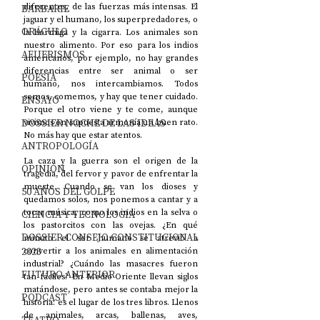
diferentes, de las fuerzas más intensas. El 
BARBARIE
jaguar y el humano, los superpredadores, o 
ORÁCULO
la hormiga y la cigarra. Los animales son 
nuestro alimento. Por eso para los indios 
AFUERISMOS
americanos, por ejemplo, no hay grandes 
diferencias entre ser animal o ser 
POESÍA
humano, nos intercambiamos. Todos 
somos, comemos, y hay que tener cuidado. 
ENSAYO
Porque el otro viene y te come, aunque 
DOSSIER NOCHE DE LAS IDEAS
vivimos en supuesta armonía un buen rato. 
No más hay que estar atentos. 
ANTROPOLOGÍA
La caza y la guerra son el origen de la 
OPINIÓN
tragedia, del fervor y pavor de enfrentar la 
muerte. Cuando se van los dioses y 
50 AÑOS DEL GOLPE
quedamos solos, nos ponemos a cantar y a 
tocar música, como los indios en la selva o 
CIENCIA Y TECNOLOGÍA
los pastorcitos con las ovejas. ¿En qué 
DOSSIER CONSEJO CONSTITUCIONAL
minuto el ser humano se atrevió a 
2023
convertir a los animales en alimentación 
industrial? ¿Cuándo las masacres fueron 
FUTURO ANTERIOR
tan fáciles? En Medio Oriente llevan siglos 
matándose, pero antes se contaba mejor la 
PODCAST
historia: es el lugar de los tres libros. Llenos 
de animales, arcas, ballenas, aves, 