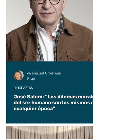
Valeria Sol Groisman
9 jun
ENTREVISTAS
José Salem: “Los dilemas morales
del ser humano son los mismos en
cualquier época”