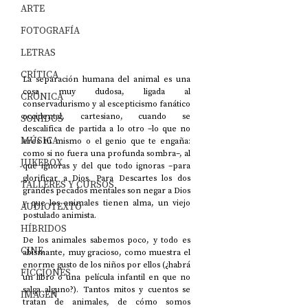
ARTE
FOTOGRAFÍA
LETRAS
CRÍTICA
La separación humana del animal es una 
cosa muy dudosa, ligada al 
CRÓNICA
conservadurismo y al escepticismo fanático 
occidental, cartesiano, cuando se 
SONIDOS
descalifica de partida a lo otro –lo que no 
MÚSICA
eres tú mismo o el genio que te engaña: 
como si no fuera una profunda sombra–, al 
JUKEBOX
que ignoras y del que todo ignoras –para 
glorificar a Dios. Para Descartes los dos 
TALLERES Y CURSOS
grandes pecados mentales son negar a Dios 
y que los animales tienen alma, un viejo 
AUDIOTEXTO
postulado animista. 
HÍBRIDOS
De los animales sabemos poco, y todo es 
CINE
abismante, muy gracioso, como muestra el 
enorme gusto de los niños por ellos (¿habrá 
FICCIONES
un libro o una película infantil en que no 
salga alguno?). Tantos mitos y cuentos se 
IMAGEN
tratan de animales, de cómo somos 