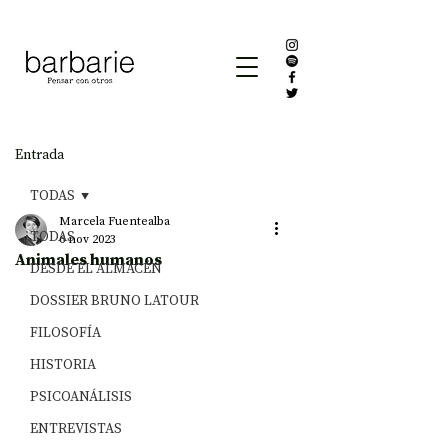
Entrada
TODAS
Marcela Fuentealba
TODAS
6 nov 2023
Animales humanos
DESDE EL ALMACÉN
DOSSIER BRUNO LATOUR
FILOSOFÍA
HISTORIA
PSICOANÁLISIS
ENTREVISTAS