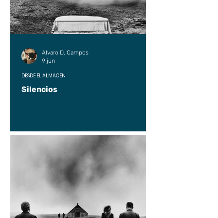
Alvaro D. Campos
9 jun
DESDE EL ALMACÉN
Silencios