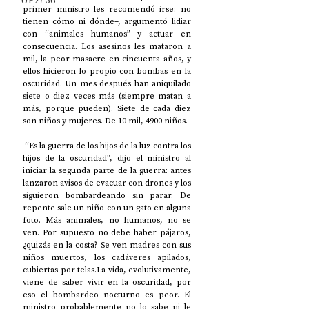
UP2#36
primer ministro les recomendó irse: no 
tienen cómo ni dónde–, argumentó lidiar 
con “animales humanos” y actuar en 
consecuencia. Los asesinos les mataron a 
mil, la peor masacre en cincuenta años, y 
ellos hicieron lo propio con bombas en la 
oscuridad. Un mes después han aniquilado 
siete o diez veces más (siempre matan a 
más, porque pueden). Siete de cada diez 
son niños y mujeres. De 10 mil, 4900 niños. 
 “Es la guerra de los hijos de la luz contra los 
hijos de la oscuridad”, dijo el ministro al 
iniciar la segunda parte de la guerra: antes 
lanzaron avisos de evacuar con drones y los 
siguieron bombardeando sin parar. De 
repente sale un niño con un gato en alguna 
foto. Más animales, no humanos, no se 
ven. Por supuesto no debe haber pájaros, 
¿quizás en la costa? Se ven madres con sus 
niños muertos, los cadáveres apilados, 
cubiertas por telas.La vida, evolutivamente, 
viene de saber vivir en la oscuridad, por 
eso el bombardeo nocturno es peor. El 
ministro probablemente no lo sabe ni le 