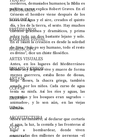
TEATRO
corderos, demasiados humanos; la Biblia es 
política, como explica Robert Graves. En el 
PANORAMAS
Génesis el hombre viene después de los 
ECOLOGÍA
seres del agua y el aire, creados el quinto 
día, y los de la tierra, el sexto. Hay muchos 
FREUDIANOS
cuentos graciosos y dramáticos, y prima 
sobre todo un dios bastante lejano y solo. 
BARBARIE VISUAL
En el Islam la creación es desde la soledad 
de Dios. “Solo yo soy humano, todo el resto 
HORÓSCOPO
es divino”, dice un chiste filosófico. 
ARTES VISUALES
Antes, en los lugares del Mediterráneo 
ENSAYO Y ERROR
donde hoy la gente vive y muere de forma 
menos guerrera, estaba lleno de diosas, 
ART#36
luego dioses, la chacra griega, también 
amada por los niños. Cada curso de agua 
CCF#36
tenía su ninfa. Así los ríos y aguas, las 
montañas y los bosques eran sagrados –
E&E#36
animados–, y lo son aún, en las viejas 
UP#36
culturas. 
ARQUITECTURA
Ahora un ministro, al declarar que cortaría 
el agua, la luz, la comida y las fronteras al 
CCF2
lugar a  bombardear, donde viven 
encerradas dos millones de personas –el 