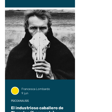
Francesca Lombardo
9 jun
PSICOANÁLISIS
El industrioso caballero de