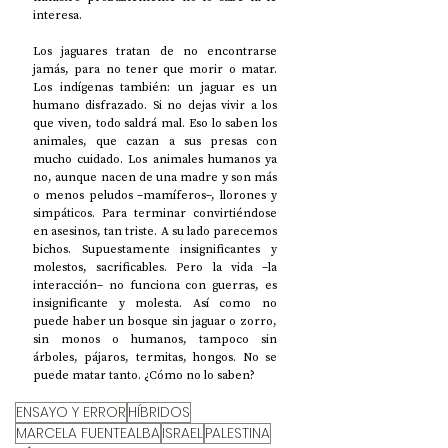
interesa. 
Los jaguares tratan de no encontrarse 
jamás, para no tener que morir o matar. 
Los indígenas también: un jaguar es un 
humano disfrazado. Si no dejas vivir a los 
que viven, todo saldrá mal. Eso lo saben los 
animales, que cazan a sus presas con 
mucho cuidado. Los animales humanos ya 
no, aunque nacen de una madre y son más 
o menos peludos –mamíferos–, llorones y 
simpáticos. Para terminar convirtiéndose 
en asesinos, tan triste. A su lado parecemos 
bichos. Supuestamente insignificantes y 
molestos, sacrificables. Pero la vida –la 
interacción– no funciona con guerras, es 
insignificante y molesta. Así como no 
puede haber un bosque sin jaguar o zorro, 
sin monos o humanos, tampoco sin 
árboles, pájaros, termitas, hongos. No se 
puede matar tanto. ¿Cómo no lo saben? 
ENSAYO Y ERROR
HÍBRIDOS
MARCELA FUENTEALBA
ISRAEL
PALESTINA