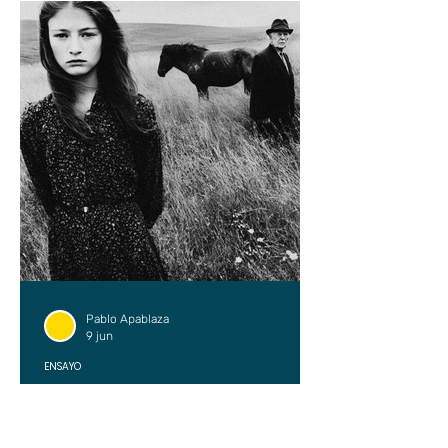
Pablo Apablaza
9 jun
ENSAYO
Contra los creadores de
contenidos