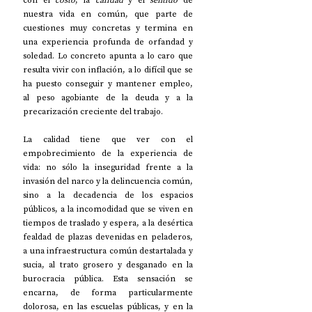
con el 
costo
, la 
calidad
 y el 
sentido
 de 
nuestra vida en común, que parte de 
cuestiones muy concretas y termina en 
una experiencia profunda de orfandad y 
soledad. Lo concreto apunta a lo caro que 
resulta vivir con inflación, a lo difícil que se 
ha puesto conseguir y mantener empleo, 
al peso agobiante de la deuda y a la 
precarización creciente del trabajo. 
La calidad tiene que ver con el 
empobrecimiento de la experiencia de 
vida: no sólo la inseguridad frente a la 
invasión del narco y la delincuencia común, 
sino a la decadencia de los espacios 
públicos, a la incomodidad que se viven en 
tiempos de traslado y espera, a la desértica 
fealdad de plazas devenidas en peladeros, 
a una infraestructura común destartalada y 
sucia, al trato grosero y desganado en la 
burocracia pública. Esta sensación se 
encarna, de forma particularmente 
dolorosa, en las escuelas públicas, y en la 