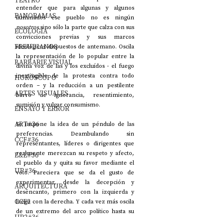
TEATRO
entender que para algunas y algunos 
PANORAMAS
iluminados ese pueblo no es ningún 
nosotros
 sino sólo la parte que calza con sus 
ECOLOGÍA
convicciones previas y sus marcos 
FREUDIANOS
ideológicos dispuestos de antemano. Oscila 
la representación de lo popular entre la 
BARBARIE VISUAL
divina voz de las y los excluídos - el fuego 
inextingible de la protesta contra todo 
HORÓSCOPO
orden – y la reducción a un pestilente 
ARTES VISUALES
barro de ignorancia, resentimiento, 
sumisión y vulgar consumismo.
ENSAYO Y ERROR
ART#36
Se impone la idea de un péndulo de las 
preferencias. Deambulando sin 
CCF#36
representantes, líderes o dirigentes que 
realmente merezcan su respeto y afecto, 
E&E#36
el pueblo da y quita su favor mediante el 
UP#36
voto. Pareciera que se da el gusto de 
experimentar, desde la decepción y 
ARQUITECTURA
desencanto, primero con la izquierda y 
CCF2
luego con la derecha. Y cada vez más oscila 
de un extremo del arco político hasta su 