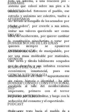
todo un sistema, a una reacción 
pro – 
BARBARIE
sistema
 que colocó sobre sus pies a la 
ORÁCULO
misma sociedad. Entonces el pueblo, ese 
extraño y anónimo ser colectivo, vuelve a 
AFUERISMOS
ser llevado al banquillo de los acusados: por 
“facho pobre”, por creerle a sus amos, 
POESÍA
imitar sus valores queriendo ser como 
ENSAYO
ellos; de incoherente, por querer cambiar 
la constitución pinochetista y votar por 
DOSSIER NOCHE DE LAS IDEAS
quienes siempre se opusieron 
ANTROPOLOGÍA
frontalmente a ello; de manipulable, por 
ser una masa moldeable por matinales, 
OPINIÓN
fake news y tiktoks hábilmente ocupados 
por la derecha y sus infinitos recursos 
50 AÑOS DEL GOLPE
económicos; insustancial, pues esa 
CIENCIA Y TECNOLOGÍA
muchedumbre en Chile –  supuestamente 
sin raíces, historia o identidad - ha sido 
DOSSIER CONSEJO CONSTITUCIONAL
esculpida al talle del neoliberalismo 
2023
imperante, primero con el terror 
FUTURO ANTERIOR
impuesto por la bota militar, y luego con la 
seducción del consumo y el espectáculo. 
PODCAST
Todo este trato hacia el pueblo da a 