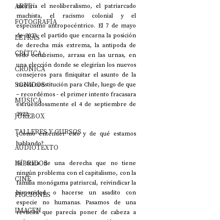
ARTE
moriría el neoliberalismo, el patriarcado 
machista, el racismo colonial y el 
FOTOGRAFÍA
especismo antropocéntrico. El 7 de mayo 
de 2023, el partido que encarna la posición 
LETRAS
de derecha más extrema, la antipoda de 
CRÍTICA
todo octubrismo, arrasa en las urnas, en 
una elección donde se elegirían los nuevos 
CRÓNICA
consejeros para finiquitar el asunto de la 
SONIDOS
nueva constitución para Chile, luego de que 
– recordémos - el primer intento fracasara 
MÚSICA
estruendosamente el 4 de septiembre de 
2022. 
JUKEBOX
TALLERES Y CURSOS
¿Cómo entender esto y de qué estamos 
hablando?
AUDIOTEXTO
HÍBRIDOS
Se trata de una derecha que no tiene 
ningún problema con el capitalismo, con la 
CINE
familia monógama patriarcal, reivindicar la 
hispanidad, o hacerse un asadito con 
FICCIONES
especie no humanas. Pasamos de una 
IMAGEN
revuelta que parecía poner de cabeza a 