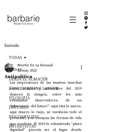
Entrada
TODAS
Martín De La Ravanal
TODAS
12 may 2023
Antipolítica
DESDE EL ALMACÉN
Las impresiones de las masivas marchas 
DOSSIER BRUNO LATOUR
entre octubre y noviembre del 2019 
dejaron la imagen, entre los más 
FILOSOFÍA
entusiastas observadores, de un 
“laboratorio del futuro”: aquí está lo nuevo, 
HISTORIA
aquí muere lo viejo, se cuestiona todo el 
PSICOANÁLISIS
presente, y se ensayan las formas de vida 
que vendrán. El 2019 la rebautizada “plaza 
ENTREVISTAS
dignidad” parecía ser el lugar donde 