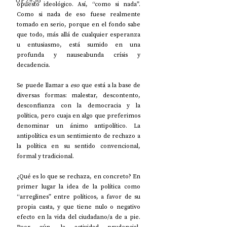
UP2#36
opuesto ideológico. Así, “como si nada”. 
Como si nada de eso fuese realmente 
tomado en serio, porque en el fondo sabe 
que todo, más allá de cualquier esperanza 
u entusiasmo, está sumido en una 
profunda y nauseabunda crísis y 
decadencia.
Se puede llamar a 
eso
 que está a la base de 
diversas formas: malestar, descontento, 
desconfianza con la democracia y la 
política, pero cuaja en algo que preferimos 
denominar un ánimo antipolítico. La 
antipolítica es un sentimiento de rechazo a 
la política en su sentido convencional, 
formal y tradicional. 
¿Qué es lo que se rechaza, en concreto? En 
primer lugar la idea de la política como 
“arreglines” entre políticos, a favor de su 
propia casta, y que tiene nulo o negativo 
efecto en la vida del ciudadano/a de a pie. 