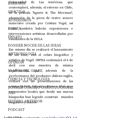
Universidad de Las Américas, que 
BARBARIE
contemplará, además, el estreno en Chile, 
ORÁCULO
de la película "Agnete & The Merman", 
adaptación de la pieza de teatro sonoro 
AFUERISMOS
inmersivo creada por Cristian Vogel, así 
POESÍA
como también habrán exposiciones e 
intervenciones artísticas desarrolladas por 
ENSAYO
estudiantes de la UDLA. 
DOSSIER NOCHE DE LAS IDEAS
Ese mismo día se realizará el lanzamiento 
ANTROPOLOGÍA
de un zine, con el relato biográfico y 
artístico de Vogel. INFRA continuará el 6 de 
OPINIÓN
abril con una muestra de música 
50 AÑOS DEL GOLPE
experimental que, además de la 
performance del productor chileno-inglés, 
CIENCIA Y TECNOLOGÍA
contará con las presentaciones de las 
artistas YADAK, Valentina Maza y Alisú; tres 
DOSSIER CONSEJO CONSTITUCIONAL
exponentes locales que desde sus nuevas 
2023
búsquedas han logrado construir  mundos 
FUTURO ANTERIOR
singulares y únicos.
PODCAST