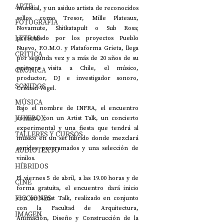
ARTE
mundial, y un asiduo artista de reconocidos 
sellos como Tresor, Mille Plateaux, 
FOTOGRAFÍA
Novamute, Shitkatapult o Sub Rosa; 
LETRAS
presentado por los proyectos Pueblo 
Nuevo, F.O.M.O. y Plataforma Grieta, llega 
CRÍTICA
por segunda vez y a más de 20 años de su 
primera visita a Chile, el músico, 
CRÓNICA
productor, DJ e investigador sonoro, 
SONIDOS
Cristian Vogel.
MÚSICA
Bajo el nombre de INFRA, el encuentro 
JUKEBOX
contará, con un Artist Talk, un concierto 
experimental y una fiesta que tendrá al 
TALLERES Y CURSOS
músico en un set híbrido donde mezclará 
sonidos programados y una selección de 
AUDIOTEXTO
vinilos.
HÍBRIDOS
El viernes 5 de abril, a las 19.00 horas y de 
CINE
forma gratuita, el encuentro dará inicio 
FICCIONES
con un Artist Talk, realizado en conjunto 
con la Facultad de Arquitectura, 
IMAGEN
Animación, Diseño y Construcción de la 