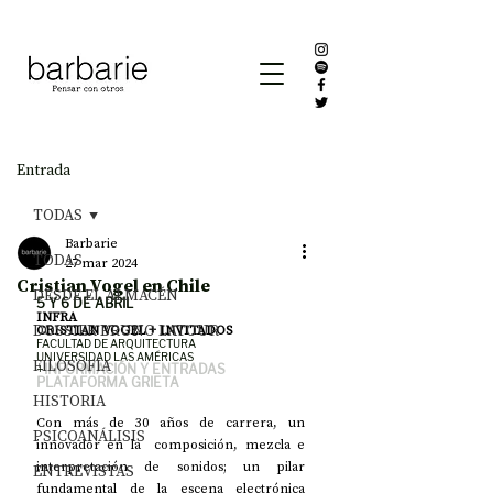
Entrada
TODAS
Barbarie
TODAS
27 mar 2024
Cristian Vogel en Chile
DESDE EL ALMACÉN
5 Y 6 DE ABRIL
INFRA
DOSSIER BRUNO LATOUR
CRISTIAN VOGEL + INVITADOS
FACULTAD DE ARQUITECTURA
UNIVERSIDAD LAS AMÉRICAS
FILOSOFÍA
+
INFORMACIÓN Y ENTRADAS
PLATAFORMA GRIETA
HISTORIA
Con más de 30 años de carrera, un 
PSICOANÁLISIS
innovador en la  composición, mezcla e 
interpretación de sonidos; un pilar 
ENTREVISTAS
fundamental de la escena electrónica 