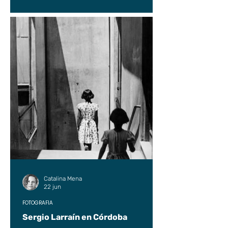
Catalina Mena
22 jun
FOTOGRAFÍA
Sergio Larraín en Córdoba