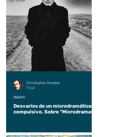
UP2#36
Christopher Rosales
17 jul
ENSAYO
Desvaríos de un microdramático
compulsivo. Sobre "Microdramas".