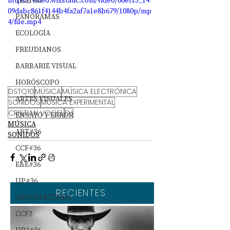
https://video.wixstatic.com/video/66ef13_14
TEATRO
09dabc861f4144b4fa2af7a1e8b679/1080p/mp
PANORAMAS
4/file.mp4
ECOLOGÍA
FREUDIANOS
BARBARIE VISUAL
HORÓSCOPO
DSTQ10
MÚSICA
MÚSICA ELECTRÓNICA
ARTES VISUALES
SONIDOS
MÚSICA EXPERIMENTAL
CRISTIAN VOGEL
DJ
ENSAYO Y ERROR
MÚSICA
ART#36
SONIDOS
CCF#36
E&E#36
UP#36
RECIENTES
ARQUITECTURA
CCF2