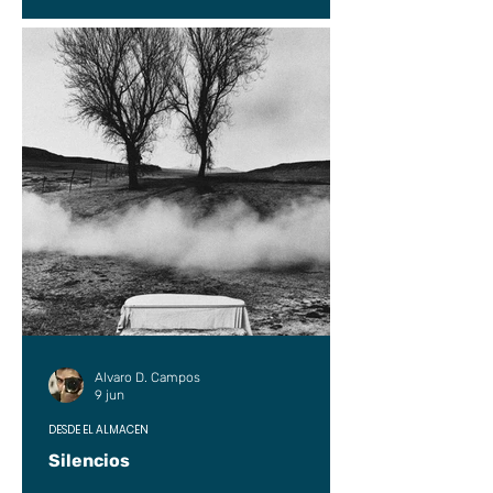
Alvaro D. Campos
9 jun
DESDE EL ALMACÉN
Silencios