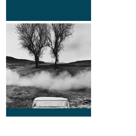
Alvaro D. Campos
9 jun
DESDE EL ALMACÉN