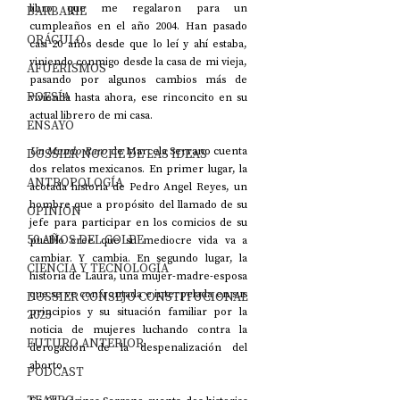
libro que me regalaron para un 
BARBARIE
cumpleaños en el año 2004. Han pasado 
ORÁCULO
casi 20 años desde que lo leí y ahí estaba, 
viniendo conmigo desde la casa de mi vieja, 
AFUERISMOS
pasando por algunos cambios más de 
POESÍA
vivienda hasta ahora, ese rinconcito en su 
actual librero de mi casa. 
ENSAYO
Un Mundo Raro
 de Marcela Serrano cuenta 
DOSSIER NOCHE DE LAS IDEAS
dos relatos mexicanos. En primer lugar, la 
ANTROPOLOGÍA
acotada historia de Pedro Angel Reyes, un 
hombre que a propósito del llamado de su 
OPINIÓN
jefe para participar en los comicios de su 
50 AÑOS DEL GOLPE
pueblo cree que su mediocre vida va a 
cambiar. Y cambia. En segundo lugar, la 
CIENCIA Y TECNOLOGÍA
historia de Laura, una mujer-madre-esposa 
que se ve confrontada e interpelada en sus 
DOSSIER CONSEJO CONSTITUCIONAL
principios y su situación familiar por la 
2023
noticia de mujeres luchando contra la 
FUTURO ANTERIOR
derogación de la despenalización del 
aborto. 
PODCAST