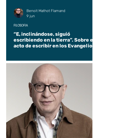
Benoit Mathot Flamand
9 jun
FILOSOFÍA
“E, inclinándose, siguió
escribiendo en la tierra”. Sobre el
acto de escribir en los Evangelios.