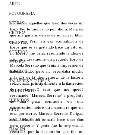
ARTE
FOTOGRAFÍA
LETRAS
No soy de aquellos que leen dos veces un 
libro. Por lo menos no por ahora. Me pasa 
CRÍTICA
que me gusta ir detrás de un nuevo título 
cada vez. Pero en esa acumulación de 
CRÓNICA
libros que se va gestando hace un rato en 
SONIDOS
mi librero me venía resonando la idea de 
agarrar nuevamente un pequeño libro de 
MÚSICA
Marcela Serrano que tenía la impresión de 
JUKEBOX
haberlo leído, pero no recordaba mucho 
más allá de la idea general de la historia 
TALLERES Y CURSOS
relacionada principalmente a la ilustración 
de su tapa. O será que me quedó 
AUDIOTEXTO
resonando “Marcela Serrano” a propósito 
HÍBRIDOS
de una grata confusión en una 
conversación sobre otra escritora que no 
CINE
era, por cierto, Marcela Serrano. Da igual 
FICCIONES
cómo sea, decidí tomarlo hace unos días 
para releerlo. Y grata fue la sorpresa al 
IMAGEN
recordar por la dedicatoria que fue un 