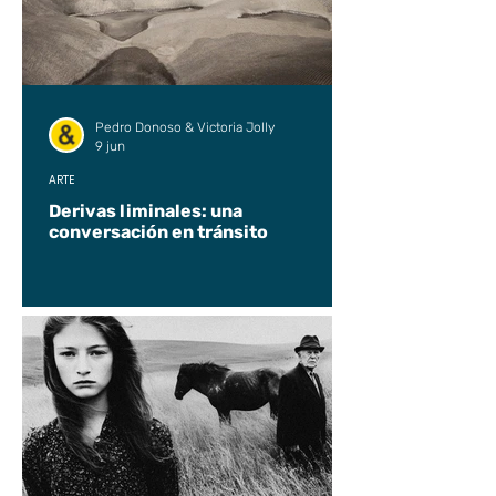
Pedro Donoso & Victoria Jolly
9 jun
ARTE
Derivas liminales: una
conversación en tránsito