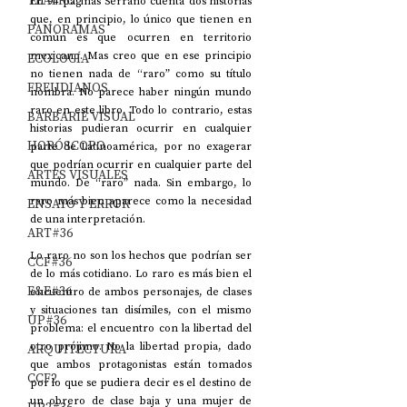
TEATRO
En 94 páginas Serrano cuenta dos historias 
que, en principio, lo único que tienen en 
PANORAMAS
común es que ocurren en territorio 
mexicano. Mas creo que en ese principio 
ECOLOGÍA
no tienen nada de “raro” como su título 
FREUDIANOS
nombra. No parece haber ningún mundo 
raro en este libro. Todo lo contrario, estas 
BARBARIE VISUAL
historias pudieran ocurrir en cualquier 
HORÓSCOPO
parte de Latinoamérica, por no exagerar 
que podrían ocurrir en cualquier parte del 
ARTES VISUALES
mundo. De “raro” nada. Sin embargo, lo 
raro más bien aparece como la necesidad 
ENSAYO Y ERROR
de una interpretación. 
ART#36
Lo raro no son los hechos que podrían ser 
CCF#36
de lo más cotidiano. Lo raro es más bien el 
E&E#36
encuentro de ambos personajes, de clases 
y situaciones tan disímiles, con el mismo 
UP#36
problema: el encuentro con la libertad del 
otro prójimo. No la libertad propia, dado 
ARQUITECTURA
que ambos protagonistas están tomados 
CCF2
por lo que se pudiera decir es el destino de 
un obrero de clase baja y una mujer de 