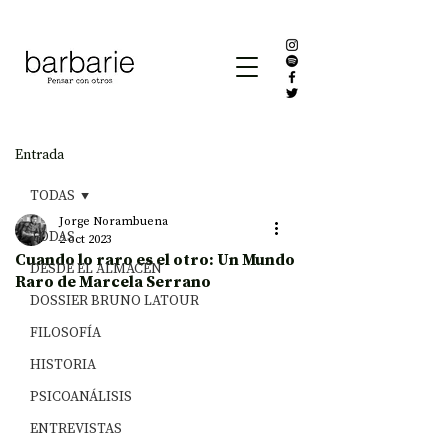
Entrada
TODAS
Jorge Norambuena
TODAS
2 oct 2023
Cuando lo raro es el otro: Un Mundo
DESDE EL ALMACÉN
Raro de Marcela Serrano
DOSSIER BRUNO LATOUR
FILOSOFÍA
HISTORIA
PSICOANÁLISIS
ENTREVISTAS