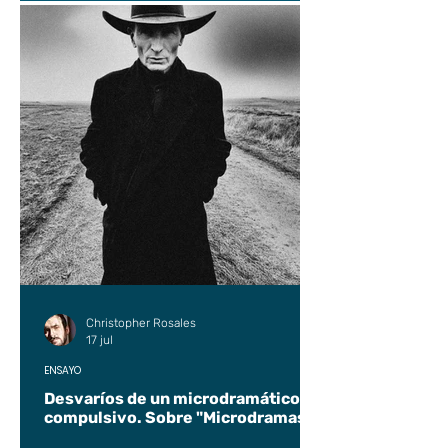
Christopher Rosales
17 jul
ENSAYO
Desvaríos de un microdramático
compulsivo. Sobre "Microdramas".