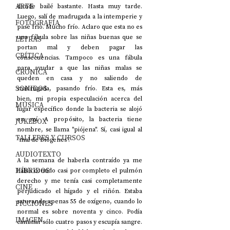
ARTE
donde bailé bastante. Hasta muy tarde. 
Luego, salí de madrugada a la intemperie y 
FOTOGRAFÍA
pasé frío. Mucho frío. Aclaro que esta no es 
una fábula sobre las niñas buenas que se 
LETRAS
portan mal y deben pagar las 
CRÍTICA
consecuencias. Tampoco es una fábula 
para ayudar a que las niñas malas se 
CRÓNICA
queden en casa y no saliendo de 
SONIDOS
madrugada, pasando frío. Esta es, más 
bien, mi propia especulación acerca del 
MÚSICA
lugar específico donde la bacteria se alojó 
en mí. A propósito, la bacteria tiene 
JUKEBOX
nombre, se llama "piójena". Sí, casi igual al 
TALLERES Y CURSOS
"mal de Diógenes".
AUDIOTEXTO
A la semana de haberla contraído ya me 
HÍBRIDOS
había comido casi por completo el pulmón 
derecho y me tenía casi completamente 
CINE
perjudicado el hígado y el riñón. Estaba 
saturando apenas 55 de oxígeno, cuando lo 
FICCIONES
normal es sobre noventa y cinco. Podía 
IMAGEN
caminar sólo cuatro pasos y escupía sangre. 