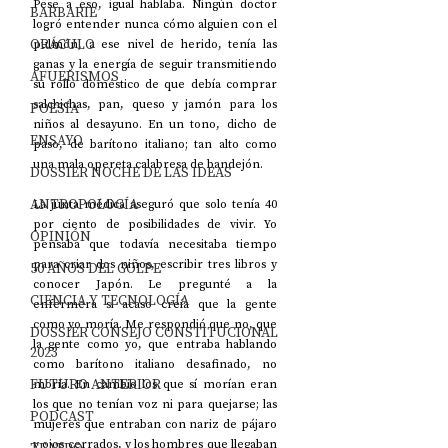
Pese a eso, igual hablaba. Ningún doctor 
BARBARIE
logró entender nunca cómo alguien con el 
ORÁCULO
pulmón, a ese nivel de herido, tenía las 
ganas y la energía de seguir transmitiendo 
AFUERISMOS
su rollo doméstico de que debía comprar 
salchichas, pan, queso y jamón para los 
POESÍA
niños al desayuno. En un tono, dicho de 
ENSAYO
paso, de barítono italiano; tan alto como 
una mala opereta calabresa de bandejón. 
DOSSIER NOCHE DE LAS IDEAS
ANTROPOLOGÍA
La junta médica aseguró que solo tenía 40 
por ciento de posibilidades de vivir. Yo 
OPINIÓN
pensaba que todavía necesitaba tiempo 
para criar dos niños, escribir tres libros y 
50 AÑOS DEL GOLPE
conocer Japón. Le pregunté a la 
CIENCIA Y TECNOLOGÍA
enfermera si acaso creía que la gente 
como yo moría. Me respondió que no, que 
DOSSIER CONSEJO CONSTITUCIONAL
la gente como yo, que entraba hablando 
2023
como barítono italiano desafinado, no 
FUTURO ANTERIOR
moría. En cambio los que sí morían eran 
los que no tenían voz ni para quejarse; las 
PODCAST
mujeres que entraban con nariz de pájaro 
y ojos cerrados, y los hombres que llegaban 