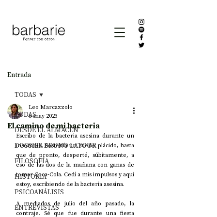
Entrada
TODAS
Leo Marcazzolo
TODAS
8 may 2023
El camino de mi bacteria
DESDE EL ALMACÉN
Escribo de la bacteria asesina durante un 
DOSSIER BRUNO LATOUR
insomnio. Sostenía un sueño plácido, hasta 
que de pronto, desperté, súbitamente, a 
FILOSOFÍA
eso de las dos de la mañana con ganas de 
tomar Coca-Cola. Cedí a mis impulsos y aquí 
HISTORIA
estoy, escribiendo de la bacteria asesina.
PSICOANÁLISIS
A mediados de julio del año pasado, la 
ENTREVISTAS
contraje. Sé que fue durante una fiesta 