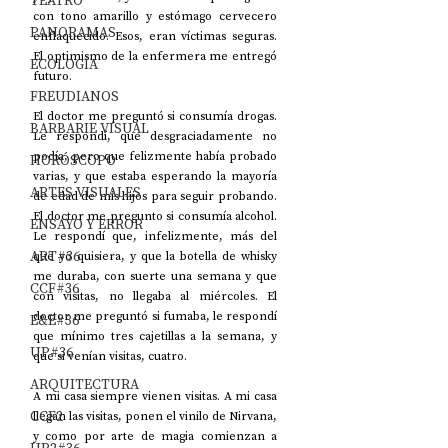
TEATRO
con tono amarillo y estómago cervecero 
PANORAMAS
enflaquecido. Esos, eran víctimas seguras. 
El optimismo de la enfermera me entregó 
ECOLOGÍA
futuro.
FREUDIANOS
El doctor me preguntó si consumía drogas. 
BARBARIE VISUAL
Le respondí, que desgraciadamente no 
podía, pero que felizmente había probado 
HORÓSCOPO
varias, y que estaba esperando la mayoría 
ARTES VISUALES
de edad de mis hijos para seguir probando. 
El doctor me pregunto si consumía alcohol. 
ENSAYO Y ERROR
Le respondí que, infelizmente, más del 
ART#36
que yo quisiera, y que la botella de whisky 
me duraba, con suerte una semana y que 
CCF#36
con visitas, no llegaba al miércoles. El 
doctor me preguntó si fumaba, le respondí 
E&E#36
que mínimo tres cajetillas a la semana, y 
UP#36
que si venían visitas, cuatro.
ARQUITECTURA
A mi casa siempre vienen visitas. A mi casa 
CCF2
llegan las visitas, ponen el vinilo de Nirvana, 
y como por arte de magia comienzan a 