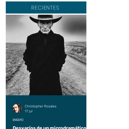
RECIENTES
Christopher Rosales
17 jul
ENSAYO
Desvaríos de un microdramático