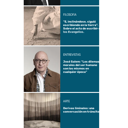
FILOSOFÍA
“E, inclinándose, siguió
escribiendo en la tierra”.
Sobre el acto de escribir en
los Evangelios.
ENTREVISTAS
José Salem: “Los dilemas
morales del ser humano
son los mismos en
cualquier época”
ARTE
Derivas liminales: una
conversación en tránsito