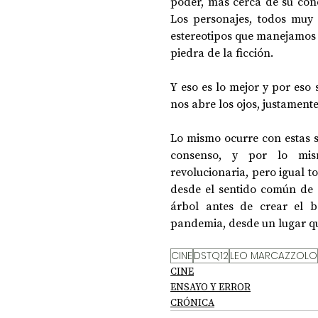
poder, más cerca de su condi
Los personajes, todos muy 
estereotipos que manejamos d
piedra de la ficción.
Y eso es lo mejor y por eso
nos abre los ojos, justament
Lo mismo ocurre con estas s
consenso, y por lo mis
revolucionaria, pero igual t
desde el sentido común de 
árbol antes de crear el b
pandemia, desde un lugar que
CINE
DSTQ12
LEO MARCAZZOLO
CINE
ENSAYO Y ERROR
CRÓNICA