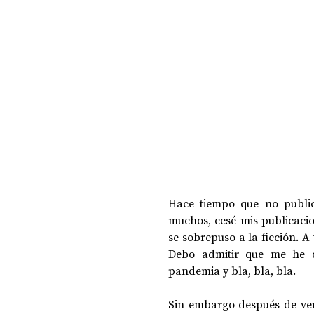
DOSSIER NOCHE DE LAS IDEAS
ANTR
CIENCIA Y TECNOLOGÍA
Hace tiempo que no publico
muchos, cesé mis publicacio
se sobrepuso a la ficción. A
Debo admitir que me he q
pandemia y bla, bla, bla.
Sin embargo después de ver 