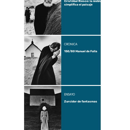
Cristóbal Riesco: la niebla
simplifica el paisaje
CRÓNICA
150/80 Manuel de Falla
ENSAYO
Zurcidor de fantasmas