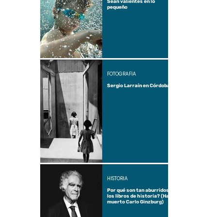
Sean valientes en lo
pequeño
FOTOGRAFÍA
Sergio Larraín en Córdoba
HISTORIA
Por qué son tan aburridos
los libros de historia? (Ha
muerto Carlo Ginzburg)