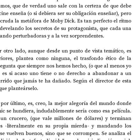
mos, que de verdad uno sale con la certeza de que debe 
 cine enseña (o si debiera ser su obligación enseñar), pero 
 cruda la metáfora de Moby Dick. Es tan perfecto el ritmo 
evelando los secretos de su protagonista, que cada una 
tando perturbadoras y a la vez sorprendentes. 
por otro lado, aunque desde un punto de vista temático, es 
iores, plantea como ninguna, el trasfondo ético de la 
egunta que siempre nos hemos hecho, (o que al menos yo 
 es si acaso uno tiene o no derecho a abandonar a un 
rrido que jamás te ha dañado. Según el director de esta 
que planteárselo.
”, por último, es, creo, la mejor alegoría del mundo donde 
nic se hundiera, indudablemente sería como esa película. 
 un crucero, (que vale millones de dólares) y terminan 
os -literalmente en su propia mierda- y mandando los 
se vuelven buenos, sino que se corrompen. Se analiza el 