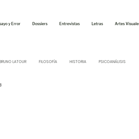
sayo y Error
Dossiers
Entrevistas
Letras
Artes Visuale
BRUNO LATOUR
FILOSOFÍA
HISTORIA
PSICOANÁLISIS
3
ÍA
LETRAS
CRÍTICA
CRÓNICA
SONIDOS
 CURSOS
AUDIOTEXTO
HÍBRIDOS
CINE
FICCIONES
AFUERISMOS
POESÍA
ENSAYO