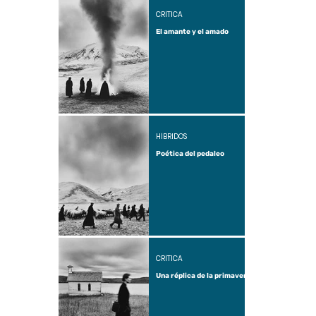
CRÍTICA
El amante y el amado
HÍBRIDOS
Poética del pedaleo
CRÍTICA
Una réplica de la primavera