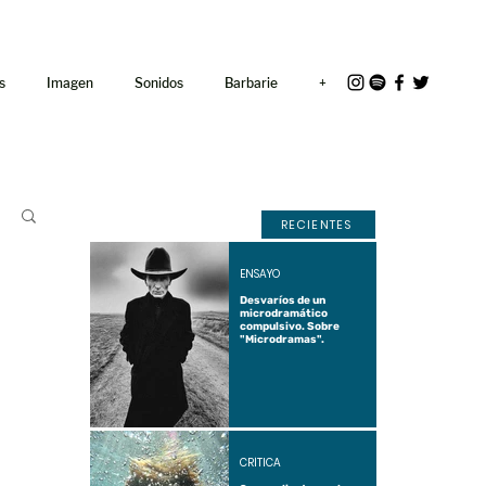
<link rel="icon"
href="/path/to/favicon.ico">
s
Imagen
Sonidos
Barbarie
+
RECIENTES
ENSAYO
Desvaríos de un
microdramático
compulsivo. Sobre
"Microdramas".
CRÍTICA