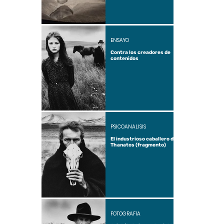
ENSAYO
Contra los creadores de
contenidos
PSICOANÁLISIS
El industrioso caballero de
Thanatos (fragmento)
FOTOGRAFÍA