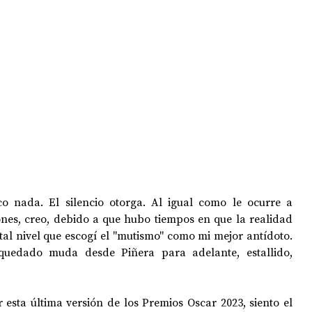
OPOLOGÍA
OPINIÓN
50 AÑOS DEL GOLPE
 nada. El silencio otorga. Al igual como le ocurre a 
nes, creo, debido a que hubo tiempos en que la realidad 
 tal nivel que escogí el "mutismo" como mi mejor antídoto. 
uedado muda desde Piñera para adelante, estallido, 
esta última versión de los Premios Oscar 2023, siento el 