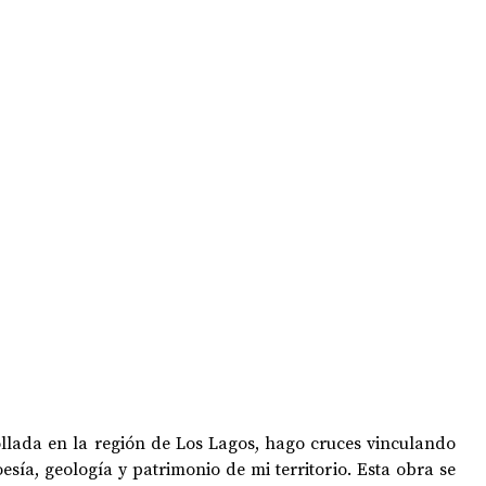
OPOLOGÍA
OPINIÓN
50 AÑOS DEL GOLPE
ollada en la región de Los Lagos, hago cruces vinculando 
poesía, geología y patrimonio de mi territorio. Esta obra se 