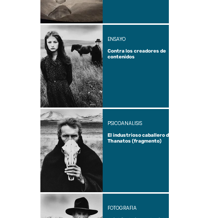
ENSAYO
Contra los creadores de
contenidos
PSICOANÁLISIS
El industrioso caballero de
Thanatos (fragmento)
FOTOGRAFÍA