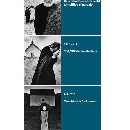
Cristóbal Riesco: la niebla
simplifica el paisaje
CRÓNICA
150/80 Manuel de Falla
ENSAYO
Zurcidor de fantasmas