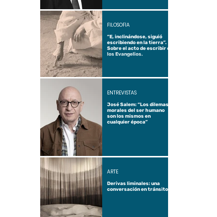
FILOSOFÍA
“E, inclinándose, siguió
escribiendo en la tierra”.
Sobre el acto de escribir en
los Evangelios.
ENTREVISTAS
José Salem: “Los dilemas
morales del ser humano
son los mismos en
cualquier época”
ARTE
Derivas liminales: una
conversación en tránsito