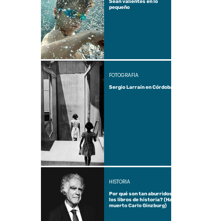
Sean valientes en lo
pequeño
FOTOGRAFÍA
Sergio Larraín en Córdoba
HISTORIA
Por qué son tan aburridos
los libros de historia? (Ha
muerto Carlo Ginzburg)