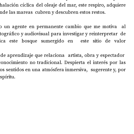
alación cíclica del oleaje del mar, este respiro, adquiere 
onde las mareas
  cubren y descubren estos restos.
omo un agente en permanente cambio que me motiva
  al 
otográfico y audiovisual para investigar y reinterpretar  de 
ca este bosque sumergido en  este sitio de valor 
 de aprendizaje que r
elaciona
  artista, obra y espectador  
nocimiento no tradicional. 
Despierta el interés por las 
 los sentidos en una atmósfera inmersiva,
  sugerente y, por 
spíritu.  