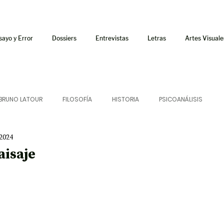
sayo y Error
Dossiers
Entrevistas
Letras
Artes Visuale
BRUNO LATOUR
FILOSOFÍA
HISTORIA
PSICOANÁLISIS
 2024
ÍA
LETRAS
CRÍTICA
CRÓNICA
SONIDOS
aisaje
 CURSOS
AUDIOTEXTO
HÍBRIDOS
CINE
FICCIONES
AFUERISMOS
POESÍA
ENSAYO