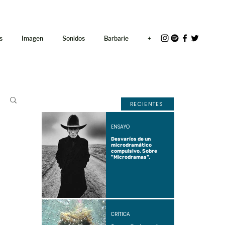
<link rel="icon"
href="/path/to/favicon.ico">
s
Imagen
Sonidos
Barbarie
+
RECIENTES
ENSAYO
Desvaríos de un
microdramático
compulsivo. Sobre
"Microdramas".
CRÍTICA