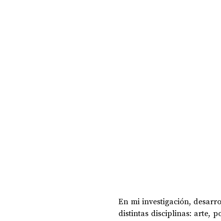
DOSSIER NOCHE DE LAS IDEAS
ANTR
CIENCIA Y TECNOLOGÍA
En mi investigación, desarr
distintas disciplinas: arte, 