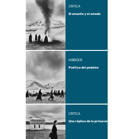
CRÍTICA
El amante y el amado
HÍBRIDOS
Poética del pedaleo
CRÍTICA
Una réplica de la primavera