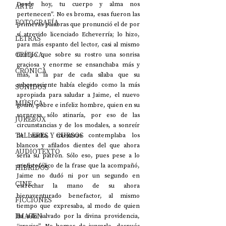
Desde hoy, tu cuerpo y alma nos 
ARTE
pertenecen”. No es broma, esas fueron las 
FOTOGRAFÍA
primeras palabras que pronunció el de por 
sí atrevido licenciado Echeverría; lo hizo, 
LETRAS
para más espanto del lector, casi al mismo 
CRÍTICA
tiempo que sobre su rostro una sonrisa 
graciosa y enorme se ensanchaba más y 
CRÓNICA
más, a la par de cada sílaba que su 
subconsciente había elegido como la más 
SONIDOS
apropiada para saludar a Jaime, el nuevo 
MÚSICA
godín, pobre e infeliz hombre, quien en su 
sorpresa sólo atinaría, por eso de las 
JUKEBOX
circunstancias y de los modales, a sonreír 
TALLERES Y CURSOS
de vuelta, mientras contemplaba los 
blancos y afilados dientes del que ahora 
AUDIOTEXTO
sería su patrón. Sólo eso, pues pese a lo 
mefistofélico de la frase que la acompañó, 
HÍBRIDOS
Jaime no dudó ni por un segundo en 
CINE
estrechar la mano de su ahora 
bienaventurado benefactor, al mismo 
FICCIONES
tiempo que expresaba, al modo de quien 
IMAGEN
ha sido salvado por la divina providencia, 