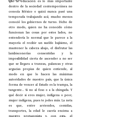
UP2#36
que la educación es lo más importante 
dentro de la sociedad contemporánea no 
conocía México o quizá nunca pasó una 
temporada trabajando acá; mucho menos 
conoció los gobiernos de turno. Dicho de 
otro modo, quien no ha conocido cómo 
funcionan las cosas por estos lados, no 
entendería lo normal que le parece a la 
mayoría el recibir un sueldo bajísimo, el 
mantener la cabeza abajo, el disfrutar las 
lambisconerías consentidas y la 
imposibilidad cierta de ascender a no ser 
que se llegara a tranzas, palancas y otras 
argucias propias de quien entiende, al 
modo en que lo hacen las máximas 
autoridades de nuestro país, que la única 
forma de vencer al Estado es la trampa, la 
tangente... Si no al foso o a la chingada. Y 
qué decir si eres mujer, indígena o peor, 
mujer indígena, pues te jodes más. La neta 
es que, entre arriendos, comidas, 
transportes, la edad le caería encima a 
nuestro protagonista y, con esta, el 