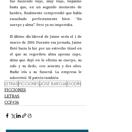
fue haciendo viejo, muy viejo, viejísimo 
hasta que, en un segundo momento de 
lucidez, finalmente comprendió que había 
escuchado perfectamente bien: “En 
cuerpo y alma”. Pero ya no importaba.
El último día laboral de Jaime sería el 1 de 
marzo de 2030. Durante esa jornada, Jaime 
flotó hacia la luz por un estrecho túnel en 
el que su regordeta alma apenas cupo, 
alma que dejó en la oficina su cuerpo, su 
culo y su dedo, con sesenta y dos años. 
Nadie iría a su funeral. La empresa le 
sobrevivió. El patrón también.
LETRAS
FICCIONES
JOSÉ BAROJA
GODÍN
FICCIONES
LETRAS
CCF#36