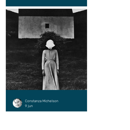
Constanza Michelson
9 jun
ENSAYO
Zurcidor de fantasmas