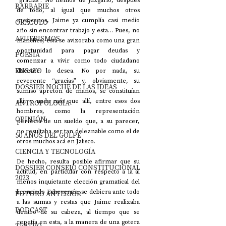
“gracias”. No hemos de juzgarlo, después 
BARBARIE
de todo, al igual que muchos otros 
mexicanos, Jaime ya cumplía casi medio 
ORÁCULO
año sin encontrar trabajo y esta… Pues, no 
AFUERISMOS
manches, esta se avizoraba como una gran 
oportunidad para pagar deudas y 
POESÍA
comenzar a vivir como todo ciudadano 
ENSAYO
decente lo desea. No por nada, su 
reverente “gracias” y, obviamente, su 
DOSSIER NOCHE DE LAS IDEAS
sumiso apretón de manos, se constituían 
allí, y nada más que allí, entre esos dos 
ANTROPOLOGÍA
hombres, como la representación 
OPINIÓN
perfecta de un sueldo que, a su parecer, 
no resultaba ser tan deleznable como el de 
50 AÑOS DEL GOLPE
otros muchos acá en Jalisco.
CIENCIA Y TECNOLOGÍA
De hecho, resulta posible afirmar que su 
DOSSIER CONSEJO CONSTITUCIONAL
actitud, en particular con respecto a la al 
2023
menos inquietante elección gramatical del 
licenciado Echeverría, se debiera ante todo 
FUTURO ANTERIOR
a las sumas y restas que Jaime realizaba 
PODCAST
dentro de su cabeza, al tiempo que se 
repetía en esta, a la manera de una gotera 