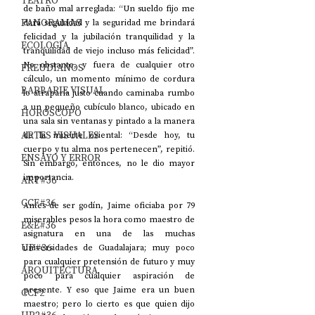
TEATRO
de baño mal arreglada: “Un sueldo fijo me 
PANORAMAS
dará seguridad y la seguridad me brindará 
felicidad y la jubilación tranquilidad y la 
ECOLOGÍA
tranquilidad de viejo incluso más felicidad”. 
No obstante, y fuera de cualquier otro 
FREUDIANOS
cálculo, un momento mínimo de cordura 
BARBARIE VISUAL
lo atraparía justo cuando caminaba rumbo 
a un pequeño cubículo blanco, ubicado en 
HORÓSCOPO
una sala sin ventanas y pintado a la manera 
ARTES VISUALES
de la muerte oriental: “Desde hoy, tu 
cuerpo y tu alma nos pertenecen”, repitió. 
ENSAYO Y ERROR
Sin embargo, entonces, no le dio mayor 
importancia.
ART#36
CCF#36
Antes de ser godín, Jaime oficiaba por 79 
miserables pesos la hora como maestro de 
E&E#36
asignatura en una de las muchas 
UP#36
universidades de Guadalajara; muy poco 
para cualquier pretensión de futuro y muy 
ARQUITECTURA
poco para cualquier aspiración de 
presente. Y eso que Jaime era un buen 
CCF2
maestro; pero lo cierto es que quien dijo 