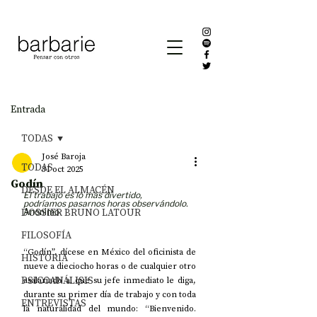
Entrada
TODAS
José Baroja
TODAS
31 oct 2025
Godín
DESDE EL ALMACÉN
El trabajo es lo más divertido,
podríamos pasarnos horas observándolo.
DOSSIER BRUNO LATOUR
Anónimo
FILOSOFÍA
“Godín”, dícese en México del oficinista de 
HISTORIA
nueve a dieciocho horas o de cualquier otro 
PSICOANÁLISIS
asalariado al que su jefe inmediato le diga, 
durante su primer día de trabajo y con toda 
ENTREVISTAS
la naturalidad del mundo: “Bienvenido. 