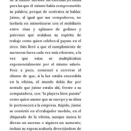
de sí mismo durante las extensas jornadas 
para las que él mismo había comprometido 
su palabra; porque de contratos ni hablar. 
Jaime, al igual que sus compañeros, no 
tardaría en mimetizarse con el mobiliario 
entre risas y aplausos de godines y 
patrones que avalaban su espíritu de 
trabajo como quien celebra al payaso en el 
circo. Esto llevó a que el cumplimiento de 
sus tareas fuera cada vez más eficiente, a la 
vez que estas se multiplicaban 
exponencialmente por el mismo salario. 
Poco a poco, comenzó a correrse el 
chisme de que, si la luz estaba encendida 
en la oficina, el mundo debía dar por 
sentado que Jaime estaba ahí, frente a su 
computadora, con “la playera bien puesta” 
como quien asume que su cuerpo y su alma 
le pertenecen a la empresa. Rápido, Jaime 
se convirtió en el trabajador modelo, en el 
chiqueado de la oficina, aunque nunca le 
dieran un ascenso o siquiera un aumento; 
incluso su esposa acabaría divorciándose de 