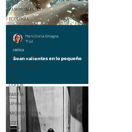
TEATRO
PANORAMAS
ECOLOGÍA
FREUDIANOS
María Gracia Omagna
BARBARIE VISUAL
11 jul
HORÓSCOPO
CRÍTICA
ARTES VISUALES
Sean valientes en lo pequeño
ENSAYO Y ERROR
ART#36
CCF#36
E&E#36
UP#36
ARQUITECTURA
CCF2