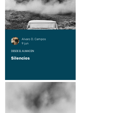
Alvaro D. Campos
9 jun
DESDE EL ALMACÉN
Silencios