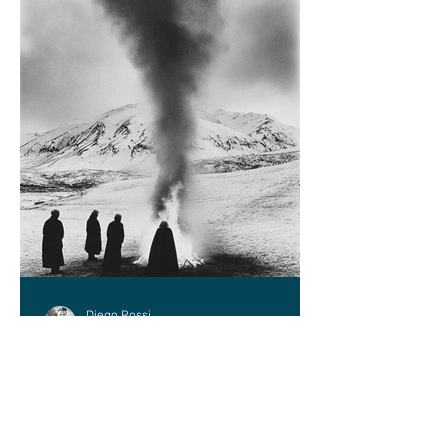
Diego Rossi
9 jun
CRÍTICA
El amante y el amado