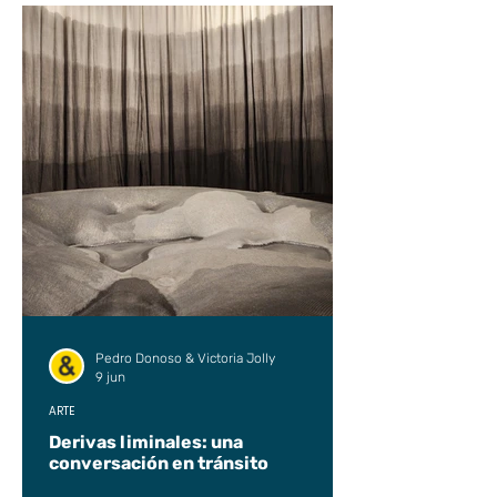
Pedro Donoso & Victoria Jolly
9 jun
ARTE
Derivas liminales: una
conversación en tránsito