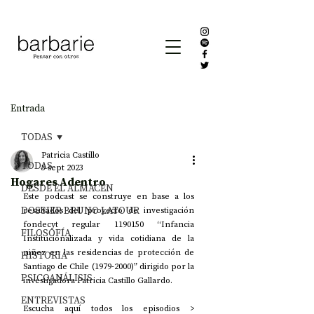
Entrada
TODAS
Patricia Castillo
TODAS
5 sept 2023
Hogares Adentro
DESDE EL ALMACÉN
Este podcast se construye en base a los 
DOSSIER BRUNO LATOUR
resultados del proyecto de investigación 
fondecyt regular 1190150 “Infancia 
FILOSOFÍA
Institucionalizada y vida cotidiana de la 
niñez en las residencias de protección de 
HISTORIA
Santiago de Chile (1979-2000)” dirigido por la 
PSICOANÁLISIS
investigadora Patricia Castillo Gallardo.
ENTREVISTAS
Escucha aquí todos los episodios >