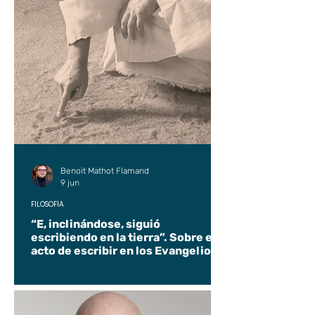
Benoit Mathot Flamand
9 jun
FILOSOFÍA
“E, inclinándose, siguió
escribiendo en la tierra”. Sobre el
acto de escribir en los Evangelios.