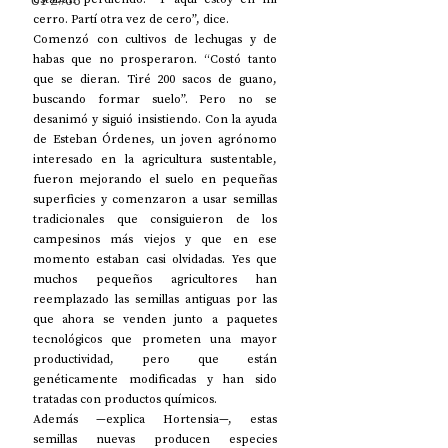
UP2#36
cerro. Partí otra vez de cero”, dice. 
Comenzó con cultivos de lechugas y de 
habas que no prosperaron. “Costó tanto 
que se dieran. Tiré 200 sacos de guano, 
buscando formar suelo”. Pero no se 
desanimó y siguió insistiendo. Con la ayuda 
de Esteban Órdenes, un joven agrónomo 
interesado en la agricultura sustentable, 
fueron mejorando el suelo en pequeñas 
superficies y comenzaron a usar semillas 
tradicionales que consiguieron de los 
campesinos más viejos y que en ese 
momento estaban casi olvidadas. Yes que 
muchos pequeños agricultores han 
reemplazado las semillas antiguas por las 
que ahora se venden junto a paquetes 
tecnológicos que prometen una mayor 
productividad, pero que están 
genéticamente modificadas y han sido 
tratadas con productos químicos. 
Además —explica Hortensia—, estas 
semillas nuevas producen especies 