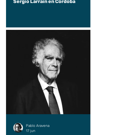
Sergio Larraín en Córdoba
Pablo Aravena
17 jun