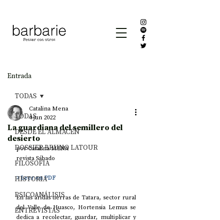
Entrada
TODAS
Catalina Mena
TODAS
4 jun 2022
La guardiana del semillero del
DESDE EL ALMACÉN
desierto
DOSSIER BRUNO LATOUR
por Catalina MENA
revista Sábado
FILOSOFÍA
HISTORIA
> 
Leer en PDF
PSICOANÁLISIS
En las áridas tierras de Tatara, sector rural 
del Valle de Huasco, Hortensia Lemus se 
ENTREVISTAS
dedica a recolectar, guardar, multiplicar y 