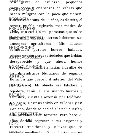
TEATRO
Son gente de esfuerzo, pequeños 
hortaliceros y crianceros de cabras que 
PANORAMAS
hacen milagros con lo poco que tienen. 
ECOLOGÍA
Hortensia Lemus, de 56 años, es diaguita, el 
tercer pueblo originario más masivo de 
FREUDIANOS
Chile, con casi 100 mil personas que así se 
BARBARIE VISUAL
declaran. Y en estas tierras habitaron sus 
ancestros agricultores. “Mis abuelos 
HORÓSCOPO
sembraban porotos burros, hallados, 
gansos y varias otras variedades que habían 
ARTES VISUALES
desaparecido y que ahora hemos 
ENSAYO Y ERROR
recuperado. También hacían huesillos de 
los almendrucos (duraznos de segunda 
ART#36
floración que crecen al interior del Valle 
CCF#36
del Huasco). Mi abuela era hiladora y 
tejedora, teñía la lana usando hierbas y 
E&E#36
arbustos”, cuenta Hortensia por teléfono. 
De joven, Hortensia vivió en Vallenar y en 
UP#36
Copiapó, donde se dedicó a la peluquería y 
ARQUITECTURA
a la producción de tomates. Pero hace 20 
años decidió regresar a sus orígenes y 
CCF2
rescatar tradiciones y cultivos que se 
estaban perdiendo: “Y aquí estoy en mi 