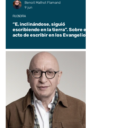
Benoit Mathot Flamand
9 jun
FILOSOFÍA
“E, inclinándose, siguió
escribiendo en la tierra”. Sobre el
acto de escribir en los Evangelios.