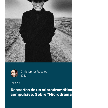
Christopher Rosales
17 jul
ENSAYO
Desvaríos de un microdramático
compulsivo. Sobre "Microdramas".