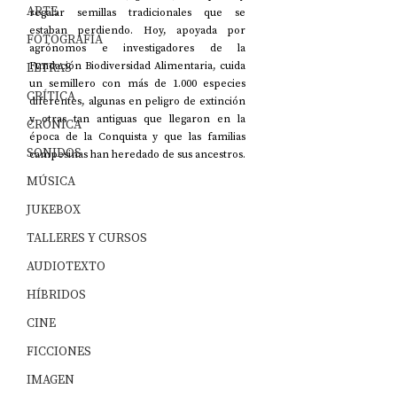
ARTE
regalar semillas tradicionales que se 
estaban perdiendo. Hoy, apoyada por 
FOTOGRAFÍA
agrónomos e investigadores de la 
LETRAS
Fundación Biodiversidad Alimentaria, cuida 
un semillero con más de 1.000 especies 
CRÍTICA
diferentes, algunas en peligro de extinción 
y otras tan antiguas que llegaron en la 
CRÓNICA
época de la Conquista y que las familias 
SONIDOS
campesinas han heredado de sus ancestros.
MÚSICA
JUKEBOX
TALLERES Y CURSOS
AUDIOTEXTO
HÍBRIDOS
CINE
FICCIONES
IMAGEN