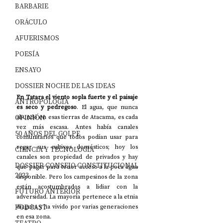
BARBARIE
ORÁCULO
AFUERISMOS
POESÍA
ENSAYO
DOSSIER NOCHE DE LAS IDEAS
En Tatara el viento sopla fuerte y el paisaje 
ANTROPOLOGÍA
es seco y pedregoso
. El agua, que nunca 
OPINIÓN
abundó en esas tierras de Atacama, es cada 
vez más escasa. Antes había canales 
50 AÑOS DEL GOLPE
comunitarios que todos podían usar para 
regar sus cultivos domésticos; hoy los 
CIENCIA Y TECNOLOGÍA
canales son propiedad de privados y hay 
DOSSIER CONSEJO CONSTITUCIONAL
que pagar para tener acceso a la poca agua 
2023
disponible. Pero los campesinos de la zona 
están acostumbrados a lidiar con la 
FUTURO ANTERIOR
adversidad. La mayoría pertenece a la etnia 
PODCAST
diaguita y ha vivido por varias generaciones 
en esa zona. 