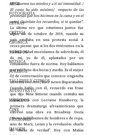
ARTE
Me aburren tus miedos y a ti mi intensidad. / 
El costo ha sido mínimo/  respecto de las 
FOTOGRAFÍA
promesas que nos hicimos en la cama y en el 
auto/. Guárdate los recuerdos, si te quedan”.
LETRAS
La última vez que estuvimos juntos fue 
CRÍTICA
algún día de octubre de 2019, cuando su 
país estallaba en una protesta social. A 
CRÓNICA
veces pienso que si los dos viviéramos en la 
SONIDOS
misma ciudad moriríamos de sobredosis, él 
de mí, yo de él, aplastados por un 
MÚSICA
entusiasmo fuera de norma. Hoy hablamos 
por teléfono dos horas y media. Es el mejor 
JUKEBOX
DJ de conversación que conozco: engancha 
TALLERES Y CURSOS
un tema con otro, hace nexos disparatados. 
Cuando hablo con él, recuerdo esa frase 
AUDIOTEXTO
que dijo Nina Simone cuando contaba sus 
HÍBRIDOS
encuentros con Lorraine Hansberry, la 
primera dramaturga afroamericana que 
CINE
estrenó una obra en Broadway. Decía 
“Nunca hablábamos de hombres o de ropa, 
FICCIONES
sino de Marx, Lenin y la revolución: charla 
IMAGEN
de chicas de verdad”. Hoy con Matías 