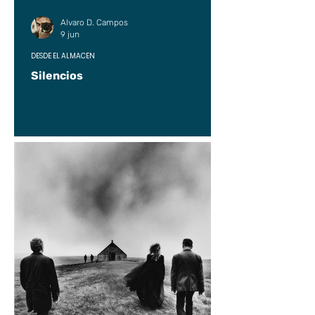
Alvaro D. Campos
9 jun
DESDE EL ALMACÉN
Silencios