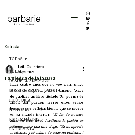
Entrada
TODAS
Leila Guerriero
TODAS
11 jul 2023
La piedra de la locura
DESDE EL ALMACÉN
Hace cuatro años que no veo a mi amigo 
DOSSIER BRUNO LATOUR
Matías Rivas, poeta y editor chileno. Acaba 
de publicar un libro titulado Un poema de 
FILOSOFÍA
amor. Allí pueden leerse estos versos 
bestiales que reflejan bien lo que se mueve 
HISTORIA
en su mundo interior: 
“El fin de nuestro 
PSICOANÁLISIS
amor ha sido leve/. Perdimos la pasión en 
sótanos como una rata ciega. / Ya no aprecio 
ENTREVISTAS
tu silencio y sé cuánto detestas mi cinismo. / 