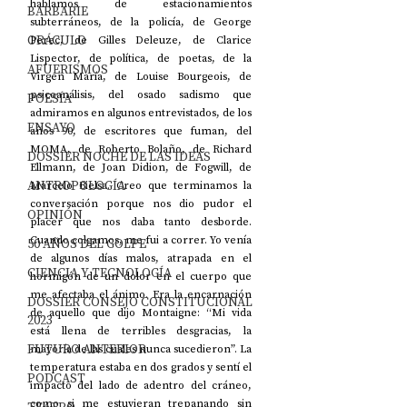
hablamos de estacionamientos 
BARBARIE
subterráneos, de la policía, de George 
ORÁCULO
Perec, de Gilles Deleuze, de Clarice 
Lispector, de política, de poetas, de la 
AFUERISMOS
Virgen María, de Louise Bourgeois, de 
psicoanálisis, del osado sadismo que 
POESÍA
admiramos en algunos entrevistados, de los 
ENSAYO
años 90, de escritores que fuman, del 
MOMA, de Roberto Bolaño, de Richard 
DOSSIER NOCHE DE LAS IDEAS
Ellmann, de Joan Didion, de Fogwill, de 
ANTROPOLOGÍA
Marcelo Bielsa. Creo que terminamos la 
conversación porque nos dio pudor el 
OPINIÓN
placer que nos daba tanto desborde. 
Cuando colgamos, me fui a correr. Yo venía 
50 AÑOS DEL GOLPE
de algunos días malos, atrapada en el 
CIENCIA Y TECNOLOGÍA
hormigón de un dolor en el cuerpo que 
me afectaba el ánimo. Era la encarnación 
DOSSIER CONSEJO CONSTITUCIONAL
de aquello que dijo Montaigne: “
Mi vida 
2023
está llena de terribles desgracias, la 
FUTURO ANTERIOR
mayoría de las cuales nunca sucedieron”. 
La 
temperatura estaba en dos grados y sentí el 
PODCAST
impacto del lado de adentro del cráneo, 
como si me estuvieran trepanando sin 