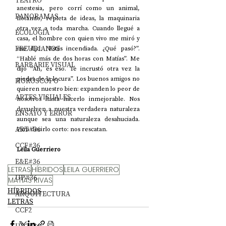
TEATRO
anestesia, pero corrí como un animal, 
PANORAMAS
flotando, repleta de ideas, la maquinaria 
otra vez a toda marcha. Cuando llegué a 
ECOLOGÍA
casa, el hombre con quien vivo me miró y 
FREUDIANOS
me dijo: “Estás incendiada. ¿Qué pasó?”. 
“Hablé más de dos horas con Matías”. Me 
BARBARIE VISUAL
dijo “Ah, es eso. Te incrustó otra vez la 
piedra de la locura”. Los buenos amigos no 
HORÓSCOPO
quieren nuestro bien: expanden lo peor de 
ARTES VISUALES
nosotros hasta hacerlo inmejorable. Nos 
devuelven a nuestra verdadera naturaleza 
ENSAYO Y ERROR
aunque sea una naturaleza desahuciada. 
ART#36
Para decirlo corto: nos rescatan. 
CCF#36
Leila Guerriero
E&E#36
LETRAS
HÍBRIDOS
LEILA GUERRIERO
UP#36
MATÍAS RIVAS
HÍBRIDOS
ARQUITECTURA
LETRAS
CCF2