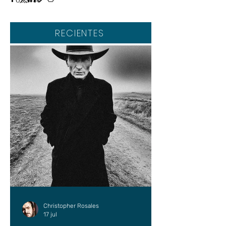
UP2#36
RECIENTES
Christopher Rosales
17 jul