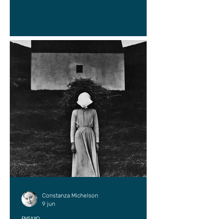
Constanza Michelson
9 jun
ENSAYO