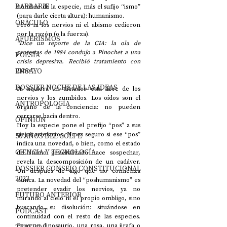
BARBARIE
nombre de la especie, más el sufijo “ismo” 
(para darle cierta altura): humanismo. 
ORÁCULO
Pero ni los nervios ni el abismo cedieron 
por la razón (o la fuerza). 
AFUERISMOS
“Dice un reporte de la CIA: la ola de 
protestas de 1984 condujo a Pinochet a una 
POESÍA
crisis depresiva. Recibió tratamiento con 
ENSAYO
Litio”.
DOSSIER NOCHE DE LAS IDEAS
Ni siquiera un dictador está libre de los 
nervios y los zumbidos. Los oídos son el 
ANTROPOLOGÍA
órgano de la conciencia: no pueden 
cerrarse hacia dentro. 
OPINIÓN
Hoy la especie pone el prefijo “pos” a sus 
viejos artefactos. No es seguro si ese “pos” 
50 AÑOS DEL GOLPE
indica una novedad, o bien, como el estado 
CIENCIA Y TECNOLOGÍA
de ánimo generalizado hace sospechar, 
revela la descomposición de un cadáver. 
DOSSIER CONSEJO CONSTITUCIONAL
Un después de algo que no comienza 
2023
nunca. La novedad del “poshumanismo” es 
pretender evadir los nervios, ya no 
FUTURO ANTERIOR
mirando al cielo ni el propio ombligo, sino 
buscando su disolución: situándose en 
PODCAST
continuidad con el resto de las especies. 
Pero un dinosaurio, una rosa, una jirafa o 