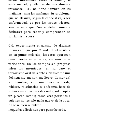
UP2#36
enfermedad, y ella, estaba oficialmente 
inflamada. C.G. no tiene hambre en las 
mañanas, ama las mañanas. Su problema, 
que no alcanza, según la especialista, a ser 
enfermedad, es por las tardes. Picotea, 
aunque sabe que “no se debe comer a 
deshora”; pero saber y comprender no 
son la misma cosa. 
C.G. experimenta el abismo de distintas 
formas am que pm. Cuando el sol se ubica 
en su punto más alto, las cosas aparecen 
como verdades groseras, sin sombra ni 
variaciones. En los tiempos sin progreso 
salen los monstruos, en su caso el 
terrorismo oral. Se siente a ratos como una 
delincuente menor, mediocre. Comer así, 
sin hambre, con una boca aburrida, 
nihilista, ni saludable ni enferma, hace de 
su boca una que no salva nada, solo repite 
un picoteo ratonil; como esas personas a 
quienes no les sale nada nuevo de la boca, 
no se nutren ni nutren. 
Pequeñas adicciones para pasar la tarde. 