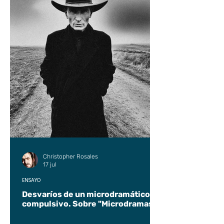
Christopher Rosales
17 jul
ENSAYO
Desvaríos de un microdramático
compulsivo. Sobre "Microdramas".