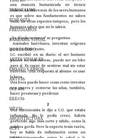
TEATRO
una mascota humanizada no tienen 
PANORAMAS
abismo. La diferencia de los seres humanos 
es que sobre sus fundamentos no saben 
ECOLOGÍA
nada, las otras especies tampoco, pero los 
humanos saben que no lo saben. 
FREUDIANOS
¿De dónde venimos? se preguntan. 
BARBARIE VISUAL
 Animales huérfanos, inventan orígenes 
HORÓSCOPO
para no flotar tanto. 
I.C. escribió en su diario: el ser humano 
ARTES VISUALES
padece un mal curioso, puede ser un lobo 
para sí. Es capaz de sentirse mal sin estar 
ENSAYO Y ERROR
enfermo. Una respuesta al abismo es usar 
la boca. 
ART#36
Una boca puede hacer cosas como inventar 
una guerra y comerse las uñas, también, 
CCF#36
hacer promesas y perdonar. 
E&E#36
2
UP#36
Una nutricionista le dijo a C.G. que estaba 
inflamada. No lo podía creer, habría 
ARQUITECTURA
preferido algo más corto y nítido, como la 
palabra gorda. Pero la experta tenía razón, 
CCF2
hoy se habla de inflamación como un 
estado intermedio entre la salud y la 