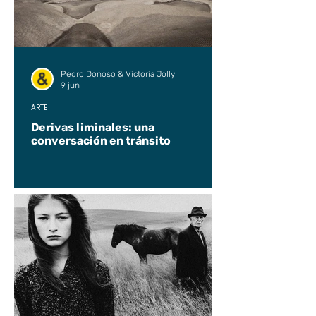
Pedro Donoso & Victoria Jolly
9 jun
ARTE
Derivas liminales: una
conversación en tránsito