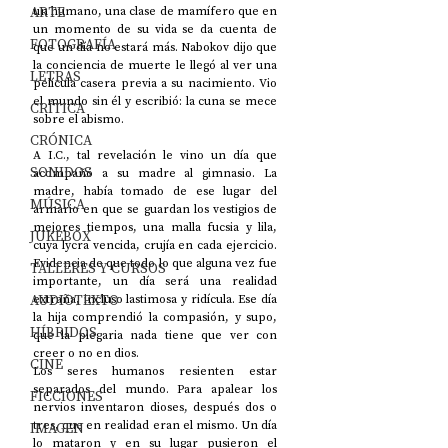
ARTE
un humano, una clase de mamífero que en 
un momento de su vida se da cuenta de 
FOTOGRAFÍA
que un día no estará más. Nabokov dijo que 
la conciencia de muerte le llegó al ver una 
LETRAS
película casera previa a su nacimiento. Vio 
el mundo sin él y escribió: la cuna se mece 
CRÍTICA
sobre el abismo. 
CRÓNICA
A I.C., tal revelación le vino un día que 
SONIDOS
acompañó a su madre al gimnasio. La 
madre, había tomado de ese lugar del 
MÚSICA
armario en que se guardan los vestigios de 
mejores tiempos, una malla fucsia y lila, 
JUKEBOX
cuya lycra vencida, crujía en cada ejercicio. 
Evidencia de que todo lo que alguna vez fue 
TALLERES Y CURSOS
importante, un día será una realidad 
AUDIOTEXTO
extraña, incluso lastimosa y ridícula. Ese día 
la hija comprendió la compasión, y supo, 
HÍBRIDOS
que la plegaria nada tiene que ver con 
creer o no en dios.
CINE
Los seres humanos resienten estar 
separados del mundo. Para apalear los 
FICCIONES
nervios inventaron dioses, después dos o 
tres, que en realidad eran el mismo. Un día 
IMAGEN
lo mataron y en su lugar pusieron el 