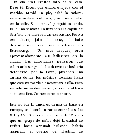
 Un día Frau Troffea salió de su casa. 
Desertó. Dicen que estaba enojada con el 
marido. Movió un pie, soltó la cadera, 
seguro se desató el pelo, y se puso a bailar 
en la calle. Se desmayó y siguió bailando. 
Bailó una semana. La llevaron a la capilla de 
San Vito y le hicieron un exorcismo. Pero a 
esa altura, julio de 1518, el baile 
desenfrenado era una epidemia en 
Estrasburgo.  Un mes después, eran 
aproximadamente 400 bailarines en la 
ciudad. Las autoridades pensaron que 
calentar la sangre de los danzantes los haría 
detenerse, por lo tanto, pusieron una 
tarima donde los músicos tocarían hasta 
que este nuevo vicio encontrara orilla. Pero 
no solo no se detuvieron, sino que el baile 
se intensificó. Comenzaron a morir.
Esta no fue la única epidemia de baile en 
Europa, se describen varias entre los siglos 
XIII y XVI. Se cree que el brote de 1237, en 
que un grupo de niños dejó la ciudad de 
Erfurt hacia Arnstadt bailando, habría 
inspirado el cuento del Flautista de 