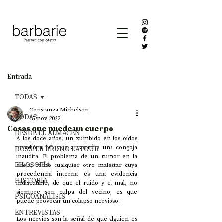
Entrada
TODAS
Constanza Michelson
TODAS
15 nov 2022
Cosas que puede un cuerpo
DESDE EL ALMACÉN
A los doce años, un zumbido en los oídos 
invadió a I.C. y la arrastró a una congoja 
DOSSIER BRUNO LATOUR
inaudita. El problema de un rumor en la 
FILOSOFÍA
oreja; como cualquier otro malestar cuya 
procedencia interna es una evidencia 
HISTORIA
indiscutible, de que el ruido y el mal, no 
siempre son culpa del vecino; es que 
PSICOANÁLISIS
puede provocar un colapso nervioso. 
ENTREVISTAS
Los nervios son la señal de que alguien es 