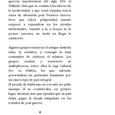
guerras napoleónicas del siglo XIX: el 
Völkisch. Idea que se resistía a los valores de 
la modernidad, y que tomó impulso tras la 
ruina de Alemania post Primera Guerra. 
Pero que cobró peligrosidad cuando 
empezó a expandirse en los círculos 
intelectuales. Cuando a la a locura se le 
ponen razones, no tarda en llegar la 
catástrofe. 
Algunos grupos tomaron el antiguo símbolo 
solar, la esvástica, y resurgió la vieja 
costumbre de celebrar el solsticio. Los 
grupos racistas y esotéricos se 
multiplicaron, entre ellos la Liga Cultural 
Por La Política, los que además, 
presentaban un particular fanatismo por 
un nuevo tipo de pan integral. 
El pecado de Rathenau no era solo ser judío 
(aunque él se consideraba, en primer 
lugar, alemán) sino que opinaba que su país 
debía pagar la deuda estipulada en los 
tratados de post guerra. 
4