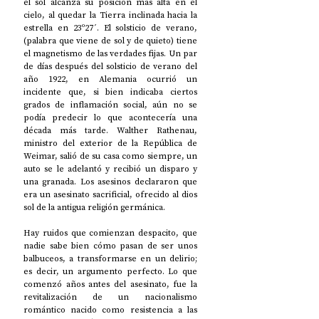
el sol alcanza su posición más alta en el 
cielo, al quedar la Tierra inclinada hacia la 
estrella en 23º27´. El solsticio de verano, 
(palabra que viene de sol y de quieto) tiene 
el magnetismo de las verdades fijas. Un par 
de días después del solsticio de verano del 
año 1922, en Alemania ocurrió un 
incidente que, si bien indicaba ciertos 
grados de inflamación social, aún no se 
podía predecir lo que acontecería una 
década más tarde. Walther Rathenau, 
ministro del exterior de la República de 
Weimar, salió de su casa como siempre, un 
auto se le adelantó y recibió un disparo y 
una granada. Los asesinos declararon que 
era un asesinato sacrificial, ofrecido al dios 
sol de la antigua religión germánica. 
Hay ruidos que comienzan despacito, que 
nadie sabe bien cómo pasan de ser unos 
balbuceos, a transformarse en un delirio; 
es decir, un argumento perfecto. Lo que 
comenzó años antes del asesinato, fue la 
revitalización de un nacionalismo 
romántico nacido como resistencia a las 