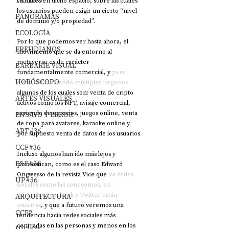
TEATRO
virtuales en dicho espacio, sobre las cuales 
los usuarios pueden exigir un cierto “nivel 
PANORAMAS
de dominio y/o propiedad”.
ECOLOGÍA
Por lo que podemos ver hasta ahora, el 
FREUDIANOS
movimiento que se da entorno al 
metaverso es de carácter 
BARBARIE VISUAL
fundamentalmente comercial, y 
ya se 
HORÓSCOPO
están vislumbrando múltiples negocios
algunos de los cuales son: venta de cripto 
ARTES VISUALES
activos como los NFT, avisaje comercial, 
arriendo de espacios, juegos online, venta 
ENSAYO Y ERROR
de ropa para avatares, karaoke online y 
ART#36
por supuesto venta de datos de los usuarios.
CCF#36
Incluso algunos han ido más lejos y 
E&E#36
pronostican, como es el caso Edward 
Ongwesso de la revista Vice que 
las redes 
UP#36
sociales como las conocemos, en 
particular Facebook y Twitter están 
ARQUITECTURA
muertas
, y que a futuro veremos una 
CCF2
tendencia hacia redes sociales más 
centradas en las personas y menos en los 