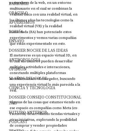
costumbres de la web, en un entorno 
BARBARIE
multiusuario en el cual se combinan la 
ORÁCULO
realidad física con una realidad virtual, en 
los últimos años las tecnologías como la 
AFUERISMOS
realidad virtual (VR) y la realidad 
POESÍA
aumentada (RA) han potenciado estos 
experimentos y vemos varias compañías 
ENSAYO
que están experimentado en esto.
DOSSIER NOCHE DE LAS IDEAS
El metaverso es un espacio virtual 3D, en 
ANTROPOLOGÍA
el cual sus usuarios pueden desarrollar 
múltiples actividades e interacciones, 
OPINIÓN
conectando múltiples plataformas 
50 AÑOS DEL GOLPE
accesibles desde el navegador, buscando 
una experiencia virtual lo más parecida a la 
CIENCIA Y TECNOLOGÍA
real.
DOSSIER CONSEJO CONSTITUCIONAL
Algunas de las cosas que estamos viendo en 
2023
ese espacio es compañías como Meta (ex-
FUTURO ANTERIOR
Facebook) desarrollando tiendas virtuales y 
otras iniciativas, explorando la posibilidad 
PODCAST
de comprar y vender propiedades 