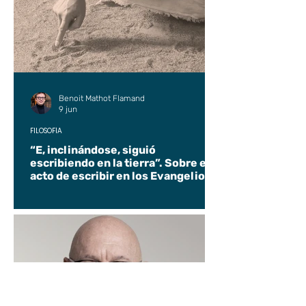
Benoit Mathot Flamand
9 jun
FILOSOFÍA
“E, inclinándose, siguió
escribiendo en la tierra”. Sobre el
acto de escribir en los Evangelios.