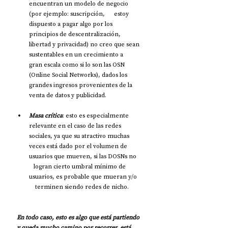
encuentran un modelo de negocio 
(por ejemplo: suscripción,      estoy 
dispuesto a pagar algo por los 
principios de descentralización,      
libertad y privacidad) no creo que sean 
sustentables en un crecimiento a      
gran escala como si lo son las OSN 
(Online Social Networks), dados los      
grandes ingresos provenientes de la 
venta de datos y publicidad.
Masa crítica
: esto es especialmente      
relevante en el caso de las redes 
sociales, ya que su atractivo muchas      
veces está dado por el volumen de 
usuarios que mueven, si las DOSNs no   
   logran cierto umbral mínimo de 
usuarios, es probable que mueran y/o  
    terminen siendo redes de nicho.
En todo caso, esto es algo que está partiendo 
y queda mucho camino por recorrer, está 