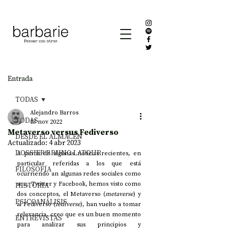
Entrada
TODAS
Alejandro Barros
TODAS
13 nov 2022
Metaverso versus Fediverso
DESDE EL ALMACÉN
Actualizado:
4 abr 2023
DOSSIER BRUNO LATOUR
A partir de algunas noticias recientes, en 
particular referidas a los que está 
FILOSOFÍA
ocurriendo an algunas redes sociales como 
son, Twitter y Facebook, hemos visto como 
HISTORIA
dos conceptos, el Metaverso (
metaverse
) y 
PSICOANÁLISIS
al Fediverso (
fediverse
), han vuelto a tomar 
relevancia, creo que es un buen momento 
ENTREVISTAS
para analizar sus principios y 