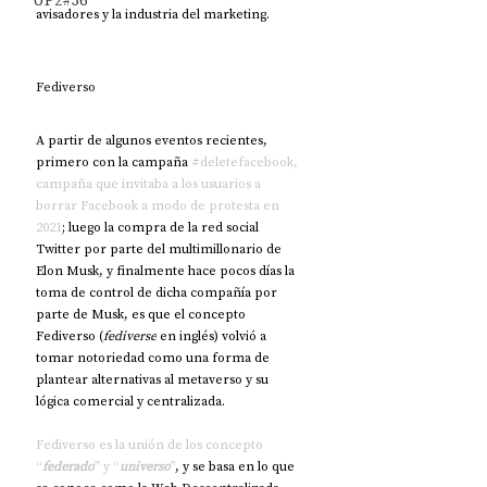
UP2#36
avisadores y la industria del marketing.
Fediverso
A partir de algunos eventos recientes, 
primero con la campaña 
#deletefacebook, 
campaña que invitaba a los usuarios a 
borrar Facebook a modo de protesta en 
2021
; luego la compra de la red social 
Twitter por parte del multimillonario de 
Elon Musk, y finalmente hace pocos días la 
toma de control de dicha compañía por 
parte de Musk, es que el concepto 
Fediverso (
fediverse
 en inglés) volvió a 
tomar notoriedad como una forma de 
plantear alternativas al metaverso y su 
lógica comercial y centralizada.
Fediverso es la unión de los concepto 
“
federado
” y “
universo
”
, y se basa en lo que 