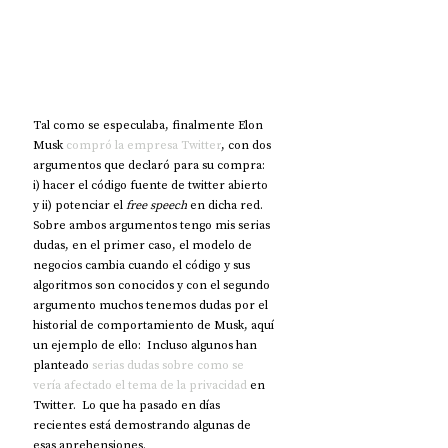
Tal como se especulaba, finalmente Elon 
Musk 
compró la empresa Twitter
, con dos 
argumentos que declaró para su compra: 
i) hacer el código fuente de twitter abierto 
y ii) potenciar el 
free speech
 en dicha red. 
Sobre ambos argumentos tengo mis serias 
dudas, en el primer caso, el modelo de 
negocios cambia cuando el código y sus 
algoritmos son conocidos y con el segundo 
argumento muchos tenemos dudas por el 
historial de comportamiento de Musk, aquí 
un ejemplo de ello:  Incluso algunos han 
planteado 
serias dudas sobre como se 
vería afectado el tema de la privacidad
 en 
Twitter.  Lo que ha pasado en días 
recientes está demostrando algunas de 
esas aprehensiones.