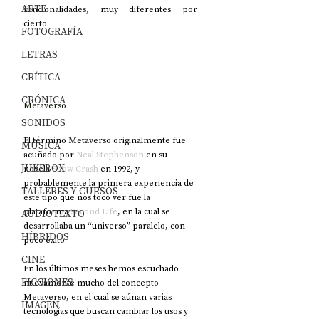
ARTE
funcionalidades, muy diferentes por 
cierto. 
FOTOGRAFÍA
LETRAS
CRÍTICA
CRÓNICA
Metaverso
SONIDOS
El término Metaverso originalmente fue 
MÚSICA
acuñado por 
Neal Stephenson
 en su 
JUKEBOX
novela 
Snow Crash
 en 1992, y 
probablemente la primera experiencia de 
TALLERES Y CURSOS
este tipo que nos tocó ver fue la 
plataforma 
Second Life
, en la cual se 
AUDIOTEXTO
desarrollaba un “universo” paralelo, con 
HÍBRIDOS
poco éxito.
CINE
En los últimos meses hemos escuchado 
FICCIONES
nuevamente mucho del concepto 
Metaverso, en el cual se aúnan varias 
IMAGEN
tecnologías que buscan cambiar los usos y 