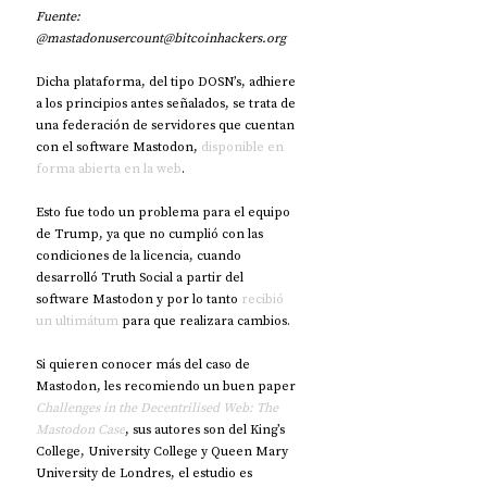
Fuente: 
@mastadonusercount@bitcoinhackers.org
Dicha plataforma, del tipo DOSN’s, adhiere 
a los principios antes señalados, se trata de 
una federación de servidores que cuentan 
con el software Mastodon, 
disponible en 
forma abierta en la web
.
Esto fue todo un problema para el equipo 
de Trump, ya que no cumplió con las 
condiciones de la licencia, cuando 
desarrolló Truth Social a partir del 
software Mastodon y por lo tanto 
recibió 
un ultimátum
 para que realizara cambios.
Si quieren conocer más del caso de 
Mastodon, les recomiendo un buen paper 
Challenges in the Decentrilised Web: The 
Mastodon Case
, sus autores son del King’s 
College, University College y Queen Mary 
University de Londres, el estudio es 