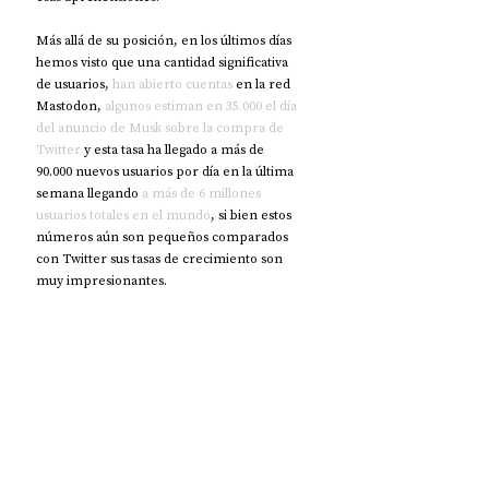
Más allá de su posición, en los últimos días 
hemos visto que una cantidad significativa 
de usuarios, 
han abierto cuentas
 en la red 
Mastodon, 
algunos estiman en 35.000 el día 
del anuncio de Musk sobre la compra de 
Twitter
 y esta tasa ha llegado a más de 
90.000 nuevos usuarios por día en la última 
semana llegando 
a más de 6 millones 
usuarios totales en el mundo
, si bien estos 
números aún son pequeños comparados 
con Twitter sus tasas de crecimiento son 
muy impresionantes.