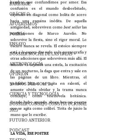
hambre que confundimos por amor. Esa 
BARBARIE
confusión es el mundo desborbitado, 
ORÁCULO
cayendo en diagonal como bolita de acero 
hacia una esquina inédita. De aquella 
AFUERISMOS
antigüedad, sobreviven como 
best seller
 las 
POESÍA
meditaciones de Marco Aurelio. No 
sobrevive la fiesta, sino el rigor moral. Lo 
ENSAYO
oscuro nunca se revela. El estoico siempre 
está 
a la espera
. Ese velo es la pornografía y 
DOSSIER NOCHE DE LAS IDEAS
otras adicciones que sobreviven más allá. El 
ANTROPOLOGÍA
mundo va dejando una estela, la excitación 
de un nocturno, la daga que entra y sale en 
OPINIÓN
las páginas de un libro. Mientras, el 
50 AÑOS DEL GOLPE
pañuelo blanco se agita en ralentí, el 
amante olvida olvidar y la trama nunca 
CIENCIA Y TECNOLOGÍA
concluye, como telenovela británica. 
Donde hubo mundo ahora hay un poema 
DOSSIER CONSEJO CONSTITUCIONAL
que se agita como colibrí. Tirita de juicio la 
2023
mano que lo escribe.
FUTURO ANTERIOR
PODCAST
LA VIDA, ESE POSTRE