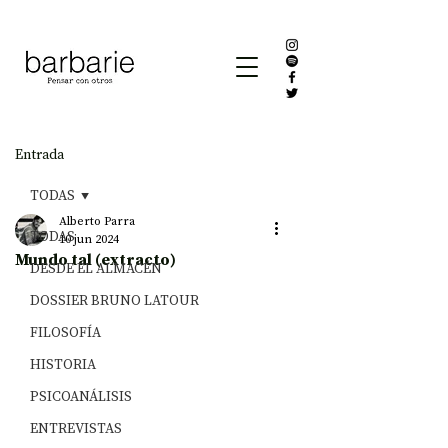
Entrada
TODAS
Alberto Parra
TODAS
10 jun 2024
Mundo tal (extracto)
DESDE EL ALMACÉN
DOSSIER BRUNO LATOUR
FILOSOFÍA
HISTORIA
PSICOANÁLISIS
ENTREVISTAS