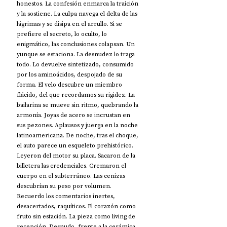
honestos. La confesión enmarca la traición 
y la sostiene. La culpa navega el delta de las 
lágrimas y se disipa en el arrullo. Si se 
prefiere el secreto, lo oculto, lo 
enigmático, las conclusiones colapsan. Un 
yunque se estaciona. La desnudez lo traga 
todo. Lo devuelve sintetizado, consumido 
por los aminoácidos, despojado de su 
forma. El velo descubre un miembro 
flácido, del que recordamos su rigidez. La 
bailarina se mueve sin ritmo, quebrando la 
armonía. Joyas de acero se incrustan en 
sus pezones. Aplausos y juerga en la noche 
latinoamericana. De noche, tras el choque, 
el auto parece un esqueleto prehistórico. 
Leyeron del motor su placa. Sacaron de la 
billetera las credenciales. Cremaron el 
cuerpo en el subterráneo. Las cenizas 
descubrían su peso por volumen. 
Recuerdo los comentarios inertes, 
desacertados, raquíticos. El corazón como 
fruto sin estación. La pieza como living de 
recepción. Desnudo, frente a la cerámica 