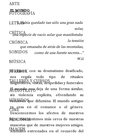
ARTE
EL MUNDO
FOTOGRAFÍA
LETRAS
“…había quedado tan sólo una gran nada 
solar,
CRÍTICA
una especie de vacío solar que manifestaba 
la tensión
CRÓNICA
que emanaba de atrás de las montañas,
SONIDOS
como de una fuente secreta…”
W.G
MÚSICA
JUKEBOX
El cáncer, con su dramatismo dosificado, 
nos regala todo tipo de rituales: 
TALLERES Y CURSOS
diagnósticos, visitas, despedidas y funerales. 
El mundo nos deja de una forma similar, 
AUDIOTEXTO
sin violencia explícita, ofrendando su 
HÍBRIDOS
recuerdo que difumina. El mundo antiguo 
ya cesa en el romance o el género. 
CINE
Desconocemos los afectos de nuestros 
FICCIONES
hijos. Nos sentimos más cerca de nuestras 
mascotas que de nuestros mejores amigos. 
IMAGEN
Animales entrenados en el recuerdo del 