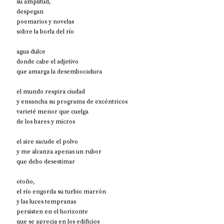
su amplitud,
despegan
poemarios y novelas
sobre la borla del río
agua dulce
donde cabe el adjetivo
que amarga la desembocadura
el mundo respira ciudad
y ensancha su programa de excéntricos
varieté menor que cuelga
de los bares y micros
el aire sacude el polvo
y me alcanza apenas un rubor
que debo desestimar
otoño,
el río engorda su turbio marrón
y las luces tempranas
persisten en el horizonte
que se aprecia en los edificios