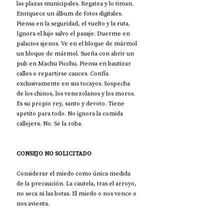
las plazas municipales. Regatea y lo timan. 
Enriquece un álbum de fotos digitales. 
Piensa en la seguridad, el vuelto y la ruta. 
Ignora el lujo salvo el pasaje. Duerme en 
palacios ajenos. Ve en el bloque de mármol 
un bloque de mármol. Sueña con abrir un 
pub en Machu Picchu. Piensa en bautizar 
calles o repartirse cauces. Confía 
exclusivamente en sus tocayos. Sospecha 
de los chinos, los venezolanos y los moros. 
Es su propio rey, santo y devoto. Tiene 
apetito para todo. No ignora la comida 
callejera. No. Se la roba.
CONSEJO NO SOLICITADO
Considerar el miedo como única medida 
de la precaución. La cautela, tras el arroyo, 
no seca ni las botas. El miedo o nos vence o 
nos avienta.