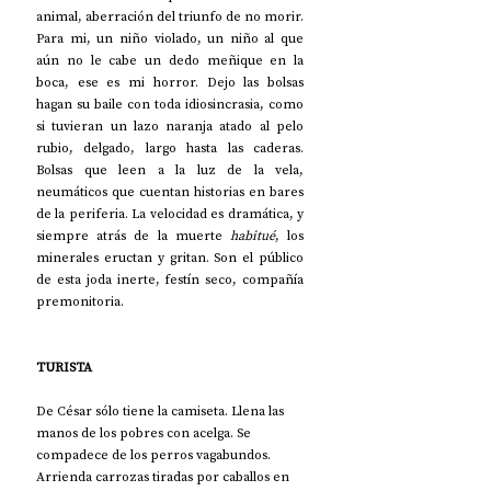
animal, aberración del triunfo de no morir. 
Para mi, un niño violado, un niño al que 
aún no le cabe un dedo meñique en la 
boca, ese es mi horror. Dejo las bolsas 
hagan su baile con toda idiosincrasia, como 
si tuvieran un lazo naranja atado al pelo 
rubio, delgado, largo hasta las caderas. 
Bolsas que leen a la luz de la vela, 
neumáticos que cuentan historias en bares 
de la periferia. La velocidad es dramática, y 
siempre atrás de la muerte 
habitué
, los 
minerales eructan y gritan. Son el público 
de esta joda inerte, festín seco, compañía 
premonitoria. 
TURISTA
De César sólo tiene la camiseta. Llena las 
manos de los pobres con acelga. Se 
compadece de los perros vagabundos. 
Arrienda carrozas tiradas por caballos en 