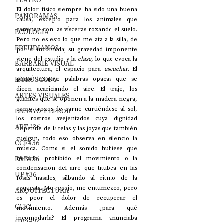
TEATRO
El dolor físico siempre ha sido una buena 
PANORAMAS
causa, excepto para los animales que 
caminan con las vísceras rozando el suelo. 
ECOLOGÍA
Pero no es esto lo que me ata a la silla, de 
FREUDIANOS
por sí incómoda; su gravedad imponente 
viene del estudio y la 
clase
, lo que evoca la 
BARBARIE VISUAL
arquitectura, el espacio para 
escuchar
. El 
HORÓSCOPO
piano instruye palabras opacas que se 
dicen acariciando el aire. El traje, los 
ARTES VISUALES
guantes que se oponen a la madera negra, 
como trozos de carne curtiéndose al sol, 
ENSAYO Y ERROR
los rostros avejentados cuya dignidad 
ART#36
depende de la telas y las joyas que también 
cuelgan, todo eso observa en silencio la 
CCF#36
música. Como si el sonido hubiese que 
E&E#36
mirarlo, prohibido el movimiento o la 
condensación del aire que titubea en las 
UP#36
fosas nasales, silbando al ritmo de la 
orquesta. Me recojo, me entumezco, pero 
ARQUITECTURA
es peor el dolor de recuperar el 
CCF2
movimiento. Además ¿para qué 
incomodarla? El programa anunciaba 