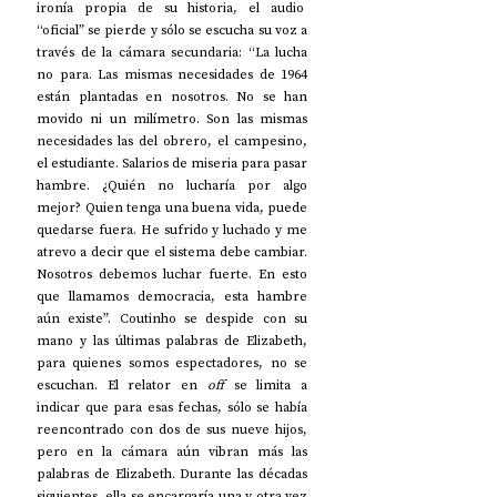
ironía propia de su historia, el audio  
“oficial” se pierde y sólo se escucha su voz a 
través de la cámara secundaria: “La lucha 
no para. Las mismas necesidades de 1964 
están plantadas en nosotros. No se han 
movido ni un milímetro. Son las mismas 
necesidades las del obrero, el campesino, 
el estudiante. Salarios de miseria para pasar 
hambre. ¿Quién no lucharía por algo 
mejor? Quien tenga una buena vida, puede 
quedarse fuera. He sufrido y luchado y me 
atrevo a decir que el sistema debe cambiar. 
Nosotros debemos luchar fuerte. En esto 
que llamamos democracia, esta hambre 
aún existe”. Coutinho se despide con su 
mano y las últimas palabras de Elizabeth, 
para quienes somos espectadores, no se 
escuchan. El relator en 
off
 se limita a 
indicar que para esas fechas, sólo se había 
reencontrado con dos de sus nueve hijos, 
pero en la cámara aún vibran más las 
palabras de Elizabeth. Durante las décadas 
siguientes, ella se encargaría una y otra vez 