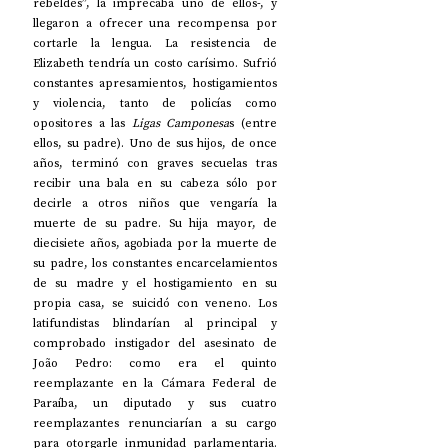
rebeldes”, la imprecaba uno de ellos-, y 
llegaron a ofrecer una recompensa por 
cortarle la lengua. La resistencia de 
Elizabeth tendría un costo carísimo. Sufrió 
constantes apresamientos, hostigamientos 
y violencia, tanto de policías como 
opositores a las 
Ligas Camponesa
s (entre 
ellos, su padre). Uno de sus hijos, de once 
años, terminó con graves secuelas tras 
recibir una bala en su cabeza sólo por 
decirle a otros niños que vengaría la 
muerte de su padre. Su hija mayor, de 
diecisiete años, agobiada por la muerte de 
su padre, los constantes encarcelamientos 
de su madre y el hostigamiento en su 
propia casa, se suicidó con veneno. Los 
latifundistas blindarían al principal y 
comprobado instigador del asesinato de 
João Pedro: como era el quinto 
reemplazante en la Cámara Federal de 
Paraíba, un diputado y sus cuatro 
reemplazantes renunciarían a su cargo 
para otorgarle inmunidad parlamentaria. 