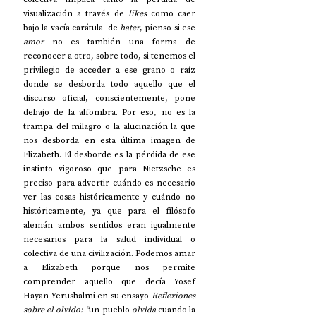
visualización a través de 
likes 
como caer 
bajo la vacía carátula  de 
hater
, pienso si ese 
amor 
no es también una forma de 
reconocer a otro, sobre todo, si tenemos el 
privilegio de acceder a ese grano o raíz 
donde se desborda todo aquello que el 
discurso oficial, conscientemente, pone 
debajo de la alfombra. Por eso, no es la 
trampa del milagro o la alucinación la que 
nos desborda en esta última imagen de 
Elizabeth. El desborde es la pérdida de ese 
instinto vigoroso que para Nietzsche es 
preciso para advertir cuándo es necesario 
ver las cosas históricamente y cuándo no 
históricamente, ya que para el filósofo 
alemán ambos sentidos eran igualmente 
necesarios para la salud individual o 
colectiva de una civilización. Podemos amar 
a Elizabeth porque nos permite 
comprender aquello que decía Yosef 
Hayan Yerushalmi en su ensayo 
Reflexiones 
sobre el olvido: “
un pueblo 
olvida
 cuando la 