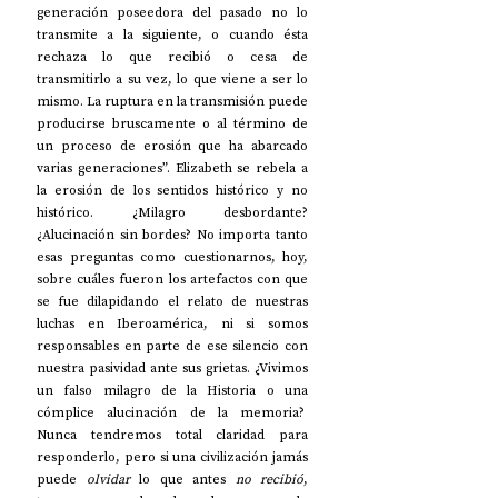
generación poseedora del pasado no lo 
transmite a la siguiente, o cuando ésta 
rechaza lo que recibió o cesa de 
transmitirlo a su vez, lo que viene a ser lo 
mismo. La ruptura en la transmisión puede 
producirse bruscamente o al término de 
un proceso de erosión que ha abarcado 
varias generaciones”. Elizabeth se rebela a 
la erosión de los sentidos histórico y no 
histórico. ¿Milagro desbordante? 
¿Alucinación sin bordes? No importa tanto 
esas preguntas como cuestionarnos, hoy, 
sobre cuáles fueron los artefactos con que 
se fue dilapidando el relato de nuestras 
luchas en Iberoamérica, ni si somos 
responsables en parte de ese silencio con 
nuestra pasividad ante sus grietas. ¿Vivimos 
un falso milagro de la Historia o una 
cómplice alucinación de la memoria?  
Nunca tendremos total claridad para 
responderlo, pero si una civilización jamás 
puede 
olvidar 
lo que antes 
no recibió
, 