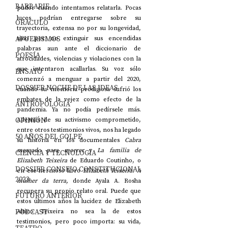
BARBARIE
pudor cuando intentamos relatarla. Pocas 
luces podrían entregarse sobre su 
ORÁCULO
trayectoria, extensa no por su longevidad, 
AFUERISMOS
sino por no extinguir sus encendidas 
palabras aun ante el diccionario de 
POESÍA
atrocidades, violencias y violaciones con la 
que intentaron acallarlas. Su voz sólo 
ENSAYO
comenzó a menguar a partir del 2020, 
DOSSIER NOCHE DE LAS IDEAS
cuando su memoria prodigiosa sufrió los 
embates de la vejez como efecto de la 
ANTROPOLOGÍA
pandemia. Ya no podía pedírsele más. 
OPINIÓN
Además de su activismo comprometido, 
entre otros testimonios vivos, nos ha legado 
50 AÑOS DEL GOLPE
su historia en los documentales 
Cabra 
marcado para morrer
 y 
La familia de 
CIENCIA Y TECNOLOGÍA
Elizabeth Teixeira
 de Eduardo Coutinho, o 
DOSSIER CONSEJO CONSTITUCIONAL
en ese hermoso libro 
Elizabeth Teixeira: A 
2023
mulher da terra,
 donde Ayala A. Rosha 
recupera su propio relato oral. Puede que 
FUTURO ANTERIOR
estos últimos años la lucidez de Elizabeth 
PODCAST
Altino Teixeira no sea la de estos 
testimonios, pero poco importa: su vida, 