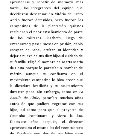
aprenderse y repetir de memoria más 
tarde-, los integrantes del equipo que 
decidieron descansar en Vitória de Santo 
Antão fueron detenidos, pero fueron los 
campesinos de la plantación quienes 
recibieron el peor ensañamiento de parte 
de los militares. Elizabeth, luego de 
entregarse y pasar meses en prisión, debió 
escapar de Sapé, ocultar su identidad y 
dejar a nueve de sus diez hijos al cuidado de 
su familia. Eligió el nombre de Marta María 
da Costa porque le parecía un nombre de 
mártir, aunque su confianza en el 
movimiento campesino le hizo creer que 
la dictadura brasileña y su ocultamiento 
durarían poco. Sin embargo, como en 
La 
Batalla de Chile
, pasarían muchos años 
antes de que pudiera regresar con sus 
hijos, así como para que el proyecto de 
Coutinho continuara y viera la luz. 
Diecisiete años después, el director 
aprovecharía el mismo día del reencuentro 
de Elizabeth con dos de sus hijos para 