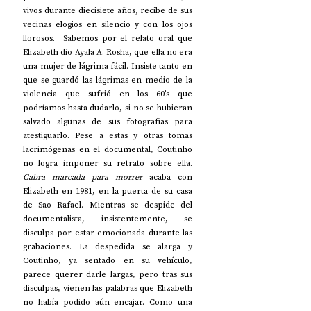
vivos durante diecisiete años, recibe de sus 
vecinas elogios en silencio y con los ojos 
llorosos.  Sabemos por el relato oral que 
Elizabeth dio Ayala A. Rosha, que ella no era 
una mujer de lágrima fácil. Insiste tanto en 
que se guardó las lágrimas en medio de la 
violencia que sufrió en los 60’s que 
podríamos hasta dudarlo, si no se hubieran 
salvado algunas de sus fotografías para 
atestiguarlo. Pese a estas y otras tomas 
lacrimógenas en el documental, Coutinho 
no logra imponer su retrato sobre ella. 
Cabra marcada para morrer
 acaba con 
Elizabeth en 1981, en la puerta de su casa 
de Sao Rafael. Mientras se despide del 
documentalista, insistentemente, se 
disculpa por estar emocionada durante las 
grabaciones. La despedida se alarga y 
Coutinho, ya sentado en su vehículo, 
parece querer darle largas, pero tras sus 
disculpas, vienen las palabras que Elizabeth 
no había podido aún encajar. Como una 