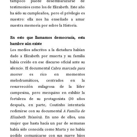
tampoco puede desembarazarse de 
testimonios como los de Elizabeth. Este año 
ha sido su cumpleaños, pero el privilegio es 
nuestro: ella nos ha enseñado a amar 
nuestra memoria por sobre la Historia.
En esto que llamamos democracia, esta 
hambre aún existe
Los medios adscritos a la dictadura habían 
dado a Elizabeth por muerta y su familia 
había creído en ese discurso oficial ante su 
silencio. El documental 
Cabra marcada para 
morrer 
es rico en momentos 
melodramáticos, centrados en la 
resurrección milagrosa de la líder 
campesina, pero mezquino en exhibir la 
fortaleza de su protagonista (30 años 
después, en parte, Coutinho intentaría 
redimirse con su documental 
A Família de 
Elizabeth Teixeira
). En uno de ellos, una 
mujer que hasta hacía un par de semanas 
había sido conocida como Marta y no había 
podido comunicarse con sus nueve hijos 