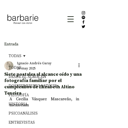
Entrada
TODAS
Ignacio Andrés Garay
TODAS
28 may 2025
Siete postales al alcance oído y una
DESDE EL ALMACÉN
fotografía familiar por el
DOSSIER BRUNO LATOUR
cumpleaños de Elizabeth Altino
Texeira
FILOSOFÍA
A Cecilia Vásquez Mascareño, in 
HISTORIA
memoriam
PSICOANÁLISIS
ENTREVISTAS