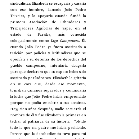
sindicalistas: Elizabeth se escaparía y casaría 
con ese hombre, llamado João Pedro 
Teixeira, y lo apoyaría cuando fundó la 
primera Asociación de Labradores y 
Trabajadores Agrícolas de Sapé, en el 
estado de Paraíba, más conocida 
coloquialmente como 
Liga Camponesa
. Él, 
cuando João Pedro ya fuera asesinado a 
traición por policías y latifundistas que se 
oponían a su defensa de los derechos del 
pueblo campesino, intentaría obligarla 
para que declarara que su esposo había sido 
asesinado por ladrones: Elizabeth le gritaría 
en su cara que, desde ese momento, 
tomaban caminos separados y continuaría 
la lucha que João Pedro había emprendido 
porque no podía encubrir a sus asesinos. 
Hoy, cien años después, nadie recuerda el 
nombre de él y fue Elizabeth la primera en 
tachar al patriarca de su historia:  “olvidé 
todo lo que mi padre me había prohibido. 
Parece que la desobediencia tuvo para mí 