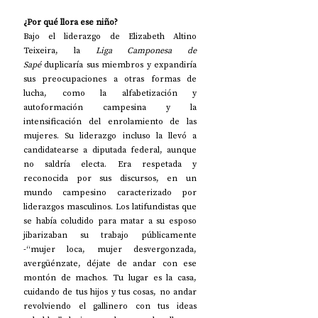
¿Por qué llora ese niño?
Bajo el liderazgo de Elizabeth Altino 
Teixeira, la 
Liga Camponesa de 
Sapé
 duplicaría sus miembros y expandiría 
sus preocupaciones a otras formas de 
lucha, como la alfabetización y 
autoformación campesina y la 
intensificación del enrolamiento de las 
mujeres. Su liderazgo incluso la llevó a 
candidatearse a diputada federal, aunque 
no saldría electa. Era respetada y 
reconocida por sus discursos, en un 
mundo campesino caracterizado por 
liderazgos masculinos. Los latifundistas que 
se había coludido para matar a su esposo 
jibarizaban su trabajo públicamente 
-“mujer loca, mujer desvergonzada, 
avergüénzate, déjate de andar con ese 
montón de machos. Tu lugar es la casa, 
cuidando de tus hijos y tus cosas, no andar 
revolviendo el gallinero con tus ideas 