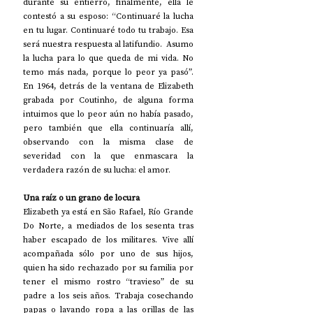
durante su entierro, finalmente, ella le 
contestó a su esposo: “Continuaré la lucha 
en tu lugar. Continuaré todo tu trabajo. Esa 
será nuestra respuesta al latifundio.  Asumo 
la lucha para lo que queda de mi vida. No 
temo más nada, porque lo peor ya pasó”. 
En 1964, detrás de la ventana de Elizabeth 
grabada por Coutinho, de alguna forma 
intuimos que lo peor aún no había pasado, 
pero también que ella continuaría allí, 
observando con la misma clase de 
severidad con la que enmascara la 
verdadera razón de su lucha: el amor.
Una raíz o un grano de locura
Elizabeth ya está en São Rafael, Río Grande 
Do Norte, a mediados de los sesenta tras 
haber escapado de los militares. Vive allí 
acompañada sólo por uno de sus hijos, 
quien ha sido rechazado por su familia por 
tener el mismo rostro “travieso” de su 
padre a los seis años. Trabaja cosechando 
papas o lavando ropa a las orillas de las 