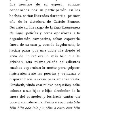
Los asesinos de su esposo, aunque 
condenados por su participación en los 
hechos, serían liberados durante el primer 
año de la dictadura de Castelo Branco. 
Durante su liderazgo de la 
Liga Camponesa 
de Sapé
, policías y otros opositores a la 
organización campesina, solían esperarla 
fuera de su casa y, cuando llegaba sola, le 
hacían pasar por una doble fila donde el 
grito de “puta” era lo más bajo que le 
gritaban. Esta misma calaña de valientes 
machos esperaban la noche para golpear 
insistentemente las puertas y ventanas o 
disparar hacia su casa para amedrentarla. 
Elizabeth, viuda con nueve pequeños, solía 
colocar a sus hijos e hijas alrededor de la 
mesa del comedor y les hacía cantar un 
coco 
para calmarlos: 
E olha o coco está bilu 
bilu bilu ooo lele / E olha o coco está bilu 
bilu bá / coco está bilu bilu bá. / Minha 
senhora, de qué chora este menino? / Chora 
de barriga cheia / com vontade de mamar
. 