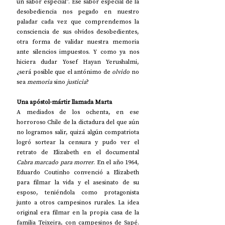
un sabor especial”. Ese sabor especial de la 
desobediencia nos pegado en nuestro 
paladar cada vez que comprendemos la 
consciencia de sus olvidos desobedientes, 
otra forma de validar nuestra memoria 
ante silencios impuestos. Y como ya nos 
hiciera dudar Yosef Hayan Yerushalmi, 
¿será posible que el antónimo de 
olvido
 no 
sea 
memoria
 sino 
justicia
?
Una apóstol-mártir llamada Marta
A mediados de los ochenta, en ese 
horroroso Chile de la dictadura del que aún 
no logramos salir, quizá algún compatriota 
logró sortear la censura y pudo ver el 
retrato de Elizabeth en el documental 
Cabra marcado para morrer
. En el año 1964, 
Eduardo Coutinho convenció a Elizabeth 
para filmar la vida y el asesinato de su 
esposo, teniéndola como protagonista 
junto a otros campesinos rurales. La idea 
original era filmar en la propia casa de la 
familia Teixeira, con campesinos de Sapé. 