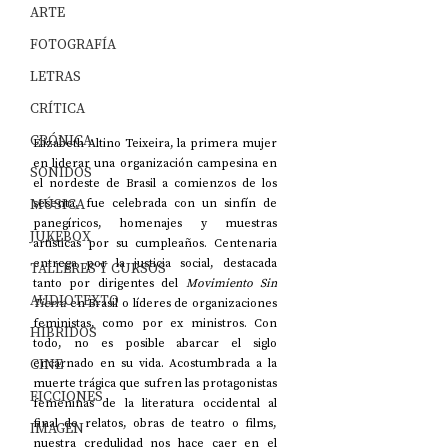
ARTE
FOTOGRAFÍA
LETRAS
CRÍTICA
CRÓNICA
Elizabeth Altino Teixeira, la primera mujer 
en liderar una organización campesina en 
SONIDOS
el nordeste de Brasil a comienzos de los 
MÚSICA
sesenta, fue celebrada con un sinfín de 
panegíricos, homenajes y muestras 
JUKEBOX
artísticas por su cumpleaños. Centenaria 
entrega por la justicia social, destacada 
TALLERES Y CURSOS
tanto por dirigentes del 
Movimiento Sin 
AUDIOTEXTO
Tierra
 en Brasil o líderes de organizaciones 
feministas, como por ex ministros. Con 
HÍBRIDOS
todo, no es posible abarcar el siglo 
CINE
encarnado en su vida. Acostumbrada a la 
muerte trágica que sufren las protagonistas 
FICCIONES
femeninas de la literatura occidental al 
final de relatos, obras de teatro o films, 
IMAGEN
nuestra credulidad nos hace caer en el 