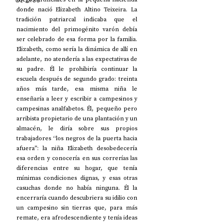
UP2#36
donde nació Elizabeth Altino Teixeira. La 
tradición patriarcal indicaba que el 
nacimiento del primogénito varón debía 
ser celebrado de esa forma por la familia. 
Elizabeth, como sería la dinámica de allí en 
adelante, no atendería a las expectativas de 
su padre. Él le prohibiría continuar la 
escuela después de segundo grado: treinta 
años más tarde, esa misma niña le 
enseñaría a leer y escribir a campesinos y 
campesinas analfabetos. Él, pequeño pero 
arribista propietario de una plantación y un 
almacén, le diría sobre sus propios 
trabajadores “los negros de la puerta hacia 
afuera”: la niña Elizabeth desobedecería 
esa orden y conocería en sus correrías las 
diferencias entre su hogar, que tenía 
mínimas condiciones dignas, y esas otras 
casuchas donde no había ninguna. Él la 
encerraría cuando descubriera su idilio con 
un campesino sin tierras que, para más 
remate, era afrodescendiente y tenía ideas 