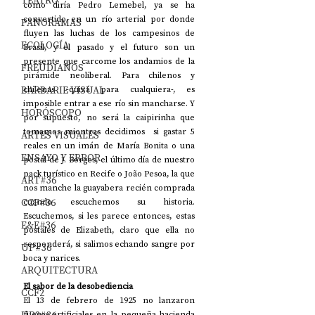
TEATRO
como diría Pedro Lemebel, ya se ha 
convertido en un río arterial por donde 
PANORAMAS
fluyen las luchas de los campesinos de 
ECOLOGÍA
Brasil, y el pasado y el futuro son un 
presente que carcome los andamios de la 
FREUDIANOS
pirámide neoliberal. Para chilenos y 
BARBARIE VISUAL
chilenas -quizá para cualquiera-, es 
imposible entrar a ese río sin mancharse. Y 
HORÓSCOPO
por supuesto, no será la caipirinha que 
tomamos mientras decidimos  si gastar 5 
ARTES VISUALES
reales en un imán de María Bonita o una 
ENSAYO Y ERROR
postal de J. Borges, el último día de nuestro 
pack turístico en Recife o João Pesoa, la que 
ART#36
nos manche la guayabera recién comprada 
CCF#36
cuando escuchemos su historia. 
Escuchemos, si les parece entonces, estas 
E&E#36
postales de Elizabeth, claro que ella no 
responderá, si salimos echando sangre por 
UP#36
boca y narices.
ARQUITECTURA
El sabor de la desobediencia
CCF2
El 13 de febrero de 1925 no lanzaron 
fuegos artificiales en la pequeña hacienda 