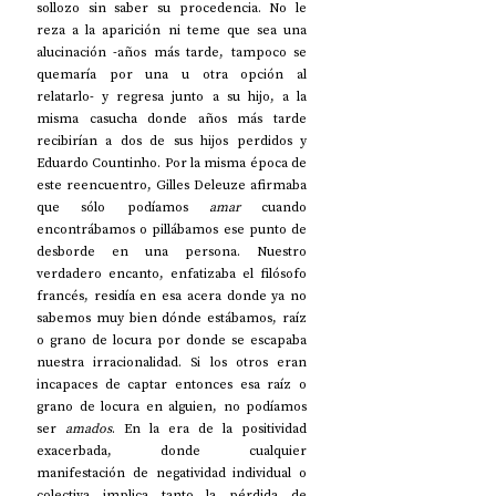
sollozo sin saber su procedencia. No le 
reza a la aparición ni teme que sea una 
alucinación -años más tarde, tampoco se 
quemaría por una u otra opción al 
relatarlo- y regresa junto a su hijo, a la 
misma casucha donde años más tarde 
recibirían a dos de sus hijos perdidos y 
Eduardo Countinho. Por la misma época de 
este reencuentro, Gilles Deleuze afirmaba 
que sólo podíamos 
amar
 cuando 
encontrábamos o pillábamos ese punto de 
desborde en una persona. Nuestro 
verdadero encanto, enfatizaba el filósofo 
francés, residía en esa acera donde ya no 
sabemos muy bien dónde estábamos, raíz 
o grano de locura por donde se escapaba 
nuestra irracionalidad. Si los otros eran 
incapaces de captar entonces esa raíz o 
grano de locura en alguien, no podíamos 
ser 
amados
. En la era de la positividad 
exacerbada, donde cualquier 
manifestación de negatividad individual o 
colectiva implica tanto la pérdida de 