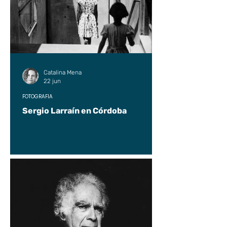
UP2#36
Catalina Mena
22 jun
FOTOGRAFÍA
Sergio Larraín en Córdoba