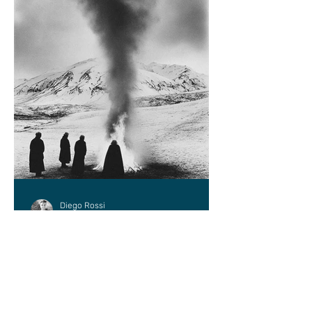
Diego Rossi
9 jun
CRÍTICA
El amante y el amado