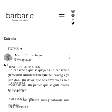
Entrada
TODAS
Martin Hopenhayn
TODAS
27 may 2025
61
DESDE EL ALMACÉN
Un cansancio que se queja es un cansancio 
DOSSIER BRUNO LATOUR
y medio.  Una euforia que se contagia ya 
son dos.  Un dolor que se conversa es sólo 
FILOSOFÍA
medio dolor.  Un pánico que se grita es casi 
triple pánico.
HISTORIA
PSICOANÁLISIS
         Una palabra más y sobraría una 
palabra.                  
ENTREVISTAS