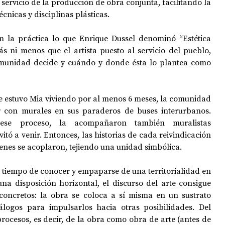
servicio de la producción de obra conjunta, facilitando la 
cnicas y disciplinas plásticas. 
n la práctica lo que Enrique Dussel denominó “Estética 
ás ni menos que el artista puesto al servicio del pueblo, 
munidad decide y cuándo y donde ésta lo plantea como 
e estuvo Mia viviendo por al menos 6 meses, la comunidad 
 con murales en sus paraderos de buses interurbanos. 
se proceso, la acompañaron también muralistas 
itó a venir. Entonces, las historias de cada reivindicación 
enes se acoplaron, tejiendo una unidad simbólica.
l tiempo de conocer y empaparse de una territorialidad en 
na disposición horizontal, el discurso del arte consigue 
 concretos: la obra se coloca a sí misma en un sustrato 
álogos para impulsarlos hacia otras posibilidades. Del 
procesos, es decir, de la obra como obra de arte (antes de 