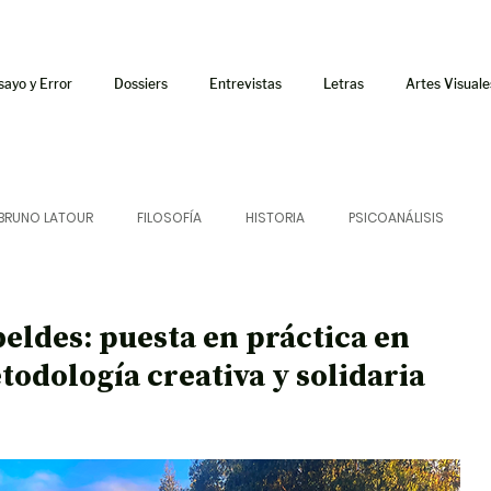
sayo y Error
Dossiers
Entrevistas
Letras
Artes Visuale
BRUNO LATOUR
FILOSOFÍA
HISTORIA
PSICOANÁLISIS
ÍA
LETRAS
CRÍTICA
CRÓNICA
SONIDOS
eldes: puesta en práctica en
todología creativa y solidaria
 CURSOS
AUDIOTEXTO
HÍBRIDOS
CINE
FICCIONES
AFUERISMOS
POESÍA
ENSAYO