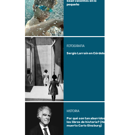
Sean valientes en lo
pequeño
FOTOGRAFÍA
Sergio Larraín en Córdoba
HISTORIA
Por qué son tan aburridos
los libros de historia? (Ha
muerto Carlo Ginzburg)