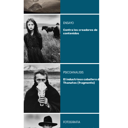
ENSAYO
Contra los creadores de
contenidos
PSICOANÁLISIS
El industrioso caballero de
Thanatos (fragmento)
FOTOGRAFÍA