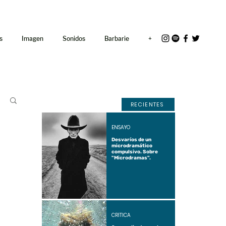
<link rel="icon"
href="/path/to/favicon.ico">
s
Imagen
Sonidos
Barbarie
+
RECIENTES
ENSAYO
Desvaríos de un
microdramático
compulsivo. Sobre
"Microdramas".
CRÍTICA