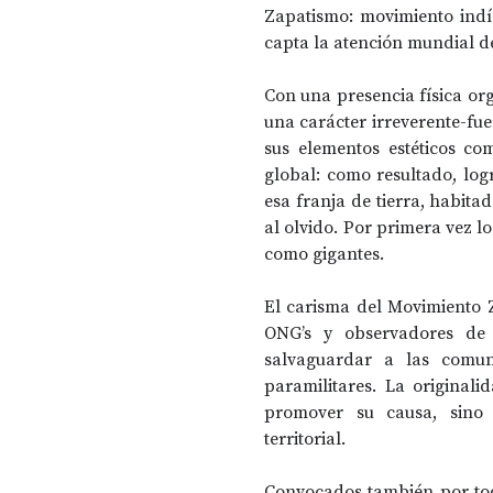
Zapatismo: movimiento indíg
capta la atención mundial d
Con una presencia física orga
una carácter irreverente-fue
sus elementos estéticos c
global: como resultado, log
esa franja de tierra, habita
al olvido. Por primera vez l
como gigantes.
El carisma del Movimiento Z
ONG’s y observadores de
salvaguardar a las comuni
paramilitares. La originali
promover su causa, sino u
territorial. 
Convocados también por todo