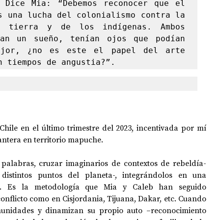
 Dice Mia: “Debemos reconocer que el 
s una lucha del colonialismo contra la 
a tierra y de los indígenas. Ambos 
ían un sueño, tenían ojos que podían 
jor, ¿no es este el papel del arte 
n tiempos de angustia?”.
hile en el último trimestre del 2023, incentivada por mí 
antera en territorio mapuche.
 palabras, cruzar imaginarios de contextos de rebeldía- 
istintos puntos del planeta-, integrándolos en una 
s. Es la metodología que Mia y Caleb han seguido 
nflicto como en Cisjordania, Tijuana, Dakar, etc. Cuando 
munidades y dinamizan su propio auto –reconocimiento 