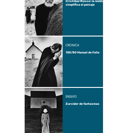
Cristóbal Riesco: la niebla
simplifica el paisaje
CRÓNICA
150/80 Manuel de Falla
ENSAYO
Zurcidor de fantasmas