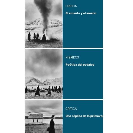
CRÍTICA
El amante y el amado
HÍBRIDOS
Poética del pedaleo
CRÍTICA
Una réplica de la primavera