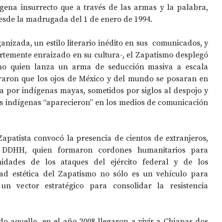
ena insurrecto que a través de las armas y la palabra, 
esde la madrugada del 1 de enero de 1994.
nizada, un estilo literario inédito en sus  comunicados, y 
rtemente enraizado en su cultura-, el Zapatismo desplegó 
omo quien lanza un arma de seducción masiva a escala 
raron que los ojos de México y del mundo se posaran en 
da por indígenas mayas, sometidos por siglos al despojo y 
os indígenas “aparecieron” en los medios de comunicación 
apatista convocó la presencia de cientos de extranjeros, 
 DDHH, quien formaron cordones humanitarios para 
dades de los ataques del ejército federal y de los 
dad estética del Zapatismo no sólo es un vehículo para 
n vector estratégico para consolidar la resistencia 
 aquello, en el año 2008 llegaron a vivir a Chiapas dos 