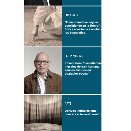
FILOSOFÍA
“E, inclinándose, siguió
escribiendo en la tierra”.
Sobre el acto de escribir en
los Evangelios.
ENTREVISTAS
José Salem: “Los dilemas
morales del ser humano
son los mismos en
cualquier época”
ARTE
Derivas liminales: una
conversación en tránsito