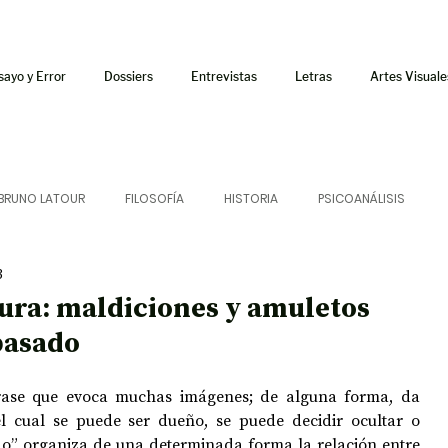
sayo y Error
Dossiers
Entrevistas
Letras
Artes Visuale
BRUNO LATOUR
FILOSOFÍA
HISTORIA
PSICOANÁLISIS
3
ÍA
LETRAS
CRÍTICA
CRÓNICA
SONIDOS
ura: maldiciones y amuletos
pasado
 CURSOS
AUDIOTEXTO
HÍBRIDOS
CINE
FICCIONES
ase que evoca muchas imágenes; de alguna forma, da 
l cual se puede ser dueño, se puede decidir ocultar o 
AFUERISMOS
POESÍA
ENSAYO
do” organiza de una determinada forma la relación entre 