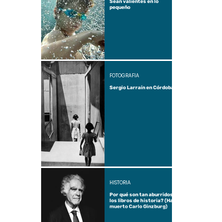
Sean valientes en lo
pequeño
FOTOGRAFÍA
Sergio Larraín en Córdoba
HISTORIA
Por qué son tan aburridos
los libros de historia? (Ha
muerto Carlo Ginzburg)