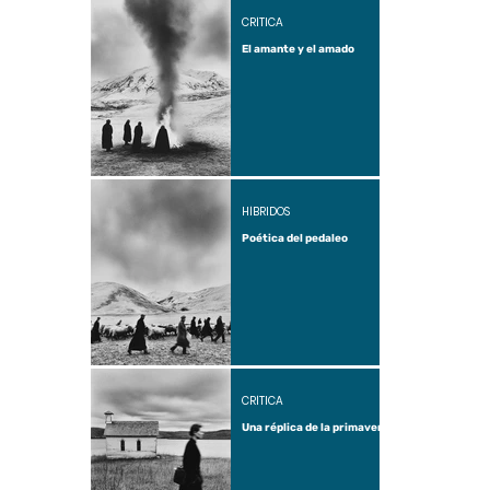
CRÍTICA
El amante y el amado
HÍBRIDOS
Poética del pedaleo
CRÍTICA
Una réplica de la primavera