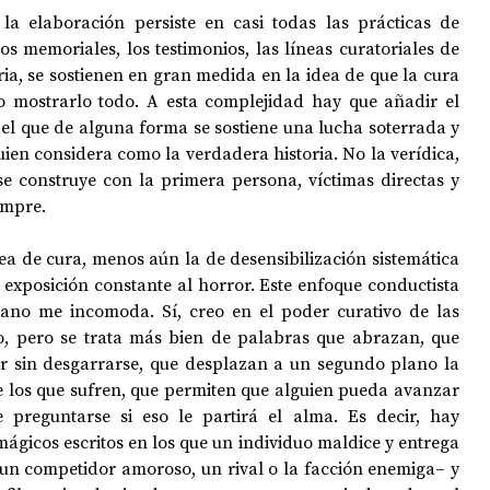
la elaboración persiste en casi todas las prácticas de 
 memoriales, los testimonios, las líneas curatoriales de 
ia, se sostienen en gran medida en la idea de que la cura 
o mostrarlo todo. A esta complejidad hay que añadir el 
n el que de alguna forma se sostiene una lucha soterrada y 
uien considera como la verdadera historia. No la verídica, 
se construye con la primera persona, víctimas directas y 
empre. 
a de cura, menos aún la de desensibilización sistemática 
exposición constante al horror. Este enfoque conductista 
no me incomoda. Sí, creo en el poder curativo de las 
o, pero se trata más bien de palabras que abrazan, que 
r sin desgarrarse, que desplazan a un segundo plano la 
e los que sufren, que permiten que alguien pueda avanzar 
en un relato sin tener que preguntarse si eso le partirá el alma. Es decir, hay 
mágicos escritos en los que un individuo maldice y entrega 
s un competidor amoroso, un rival o la facción enemiga– y