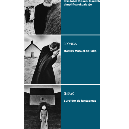
Cristóbal Riesco: la niebla
simplifica el paisaje
CRÓNICA
150/80 Manuel de Falla
ENSAYO
Zurcidor de fantasmas