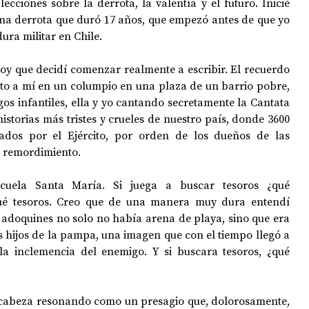
ciones sobre la derrota, la valentía y el futuro. Inicié 
una derrota que duró 17 años, que empezó antes de que yo 
ura militar en Chile.
oy que decidí comenzar realmente a escribir. El recuerdo 
o a mí en un columpio en una plaza de un barrio pobre, 
gos infantiles, ella y yo cantando secretamente la Cantata 
istorias más tristes y crueles de nuestro país, donde 3600 
ados por el Ejército, por orden de los dueños de las 
o remordimiento. 
uela Santa María. Si juega a buscar tesoros ¿qué 
ué tesoros. Creo que de una manera muy dura entendí 
adoquines no solo no había arena de playa, sino que era 
 hijos de la pampa, una imagen que con el tiempo llegó a 
la inclemencia del enemigo. Y si buscara tesoros, ¿qué 
i cabeza resonando como un presagio que, dolorosamente, 