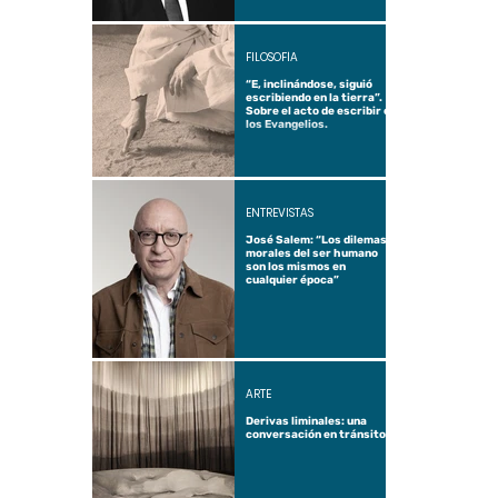
FILOSOFÍA
“E, inclinándose, siguió
escribiendo en la tierra”.
Sobre el acto de escribir en
los Evangelios.
ENTREVISTAS
José Salem: “Los dilemas
morales del ser humano
son los mismos en
cualquier época”
ARTE
Derivas liminales: una
conversación en tránsito