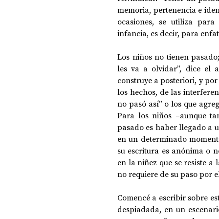
memoria, pertenencia e iden
ocasiones, se utiliza par
infancia, es decir, para enfat
DOSSIER NOCHE DE LAS IDEAS
ANTR
Los niños no tienen pasado;
les va a olvidar”, dice el 
CIENCIA Y TECNOLOGÍA
construye a posteriori, y por
los hechos, de las interfere
no pasó así” o los que agreg
Para los niños –aunque tam
pasado es haber llegado a u
en un determinado momento
su escritura es anónima o n
en la niñez que se resiste a 
no requiere de su paso por e
Comencé a escribir sobre es
despiadada, en un escenario