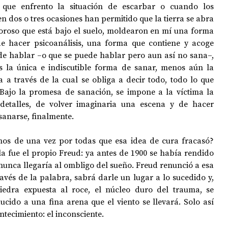
que enfrento la situación de escarbar o cuando los 
n dos o tres ocasiones han permitido que la tierra se abra 
roso que está bajo el suelo, moldearon en mí una forma 
de hacer psicoanálisis, una forma que contiene y acoge 
de hablar –o que se puede hablar pero aun así no sana–, 
s la única e indiscutible forma de sanar, menos aún la 
 a través de la cual se obliga a decir todo, todo lo que 
Bajo la promesa de sanación, se impone a la víctima la 
detalles, de volver imaginaria una escena y de hacer 
 sanarse, finalmente.
mos de una vez por todas que esa idea de cura fracasó? 
a fue el propio Freud: ya antes de 1900 se había rendido 
 nunca llegaría al ombligo del sueño. Freud renunció a esa 
avés de la palabra, sabrá darle un lugar a lo sucedido y, 
edra expuesta al roce, el núcleo duro del trauma, se 
cido a una fina arena que el viento se llevará. Solo así 
ntecimiento: el inconsciente.