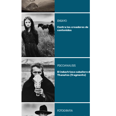
ENSAYO
Contra los creadores de
contenidos
PSICOANÁLISIS
El industrioso caballero de
Thanatos (fragmento)
FOTOGRAFÍA