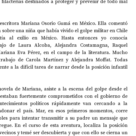
n filacterias destinados a proteger y prevenir de todo mal 
 escritora Mariana Osorio Gumá en México. Ella comentó 
 sobre una niña que había vivido el golpe militar en Chile 
tía al exilio en México. Hasta entonces yo conocía 
ajo de Laura Alcoba, Alejandra Costamagna, Raquel 
riana Eva Pérez, en el campo de la literatura. Mucho 
trabajo de Carola Martínez y Alejandra Moffat. Todas 
te a la difícil tarea de narrar desde la posición infantil 
novela de Mariana, asiste a la escena del golpe desde el 
s estaban fuertemente comprometidos con el gobierno de 
ntecimientos políticos rápidamente van cercando a la 
ndonar el país. Mar, en esos primeros momentos, corre 
ibles para intentar transmitir a su padre un mensaje que 
egue. En el curso de esta aventura, localiza la posición 
 vecinos y temé ser descubierta y que con ello se cierna un 