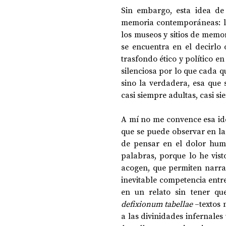
Sin embargo, esta idea de 
memoria contemporáneas: los
los museos y sitios de memor
se encuentra en el decirlo 
trasfondo ético y político e
silenciosa por lo que cada q
sino la verdadera, esa que 
casi siempre adultas, casi si
A mí no me convence esa ide
que se puede observar en la 
de pensar en el dolor huma
palabras, porque lo he vist
acogen, que permiten narra
inevitable competencia entr
defixionum tabellae
 –textos 
a las divinidades infernale