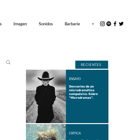
<link rel="icon"
href="/path/to/favicon.ico">
s
Imagen
Sonidos
Barbarie
+
RECIENTES
ENSAYO
Desvaríos de un
microdramático
compulsivo. Sobre
"Microdramas".
CRÍTICA