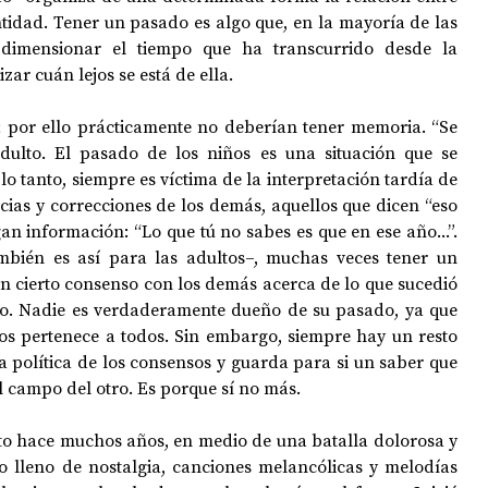
tidad. Tener un pasado es algo que, en la mayoría de las 
a dimensionar el tiempo que ha transcurrido desde la 
izar cuán lejos se está de ella.
OPOLOGÍA
OPINIÓN
50 AÑOS DEL GOLPE
 por ello prácticamente no deberían tener memoria. “Se 
adulto. El pasado de los niños es una situación que se 
 lo tanto, siempre es víctima de la interpretación tardía de 
ncias y correcciones de los demás, aquellos que dicen “eso 
an información: “Lo que tú no sabes es que en ese año...”. 
bién es así para las adultos–, muchas veces tener un 
n cierto consenso con los demás acerca de lo que sucedió 
. Nadie es verdaderamente dueño de su pasado, ya que 
os pertenece a todos. Sin embargo, siempre hay un resto 
la política de los consensos y guarda para si un saber que 
l campo del otro. Es porque sí no más.
to hace muchos años, en medio de una batalla dolorosa y 
 lleno de nostalgia, canciones melancólicas y melodías 