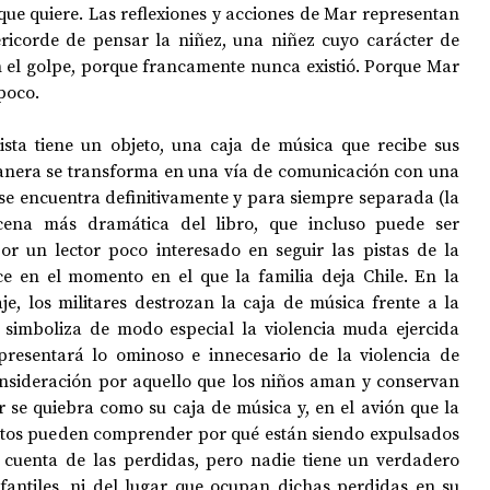
 que quiere. Las reflexiones y acciones de Mar representan 
ericorde de pensar la niñez, una niñez cuyo carácter de 
 el golpe, porque francamente nunca existió. Porque Mar 
poco. 
sta tiene un objeto, una caja de música que recibe sus 
anera se transforma en una vía de comunicación con una 
 se encuentra definitivamente y para siempre separada (la 
cena más dramática del libro, que incluso puede ser 
r un lector poco interesado en seguir las pistas de la 
uce en el momento en el que la familia deja Chile. En la 
je, los militares destrozan la caja de música frente a la 
 simboliza de modo especial la violencia muda ejercida 
presentará lo ominoso e innecesario de la violencia de 
consideración por aquello que los niños aman y conservan 
r se quiebra como su caja de música y, en el avión que la 
dultos pueden comprender por qué están siendo expulsados 
 cuenta de las perdidas, pero nadie tiene un verdadero 
fantiles, ni del lugar que ocupan dichas perdidas en su 