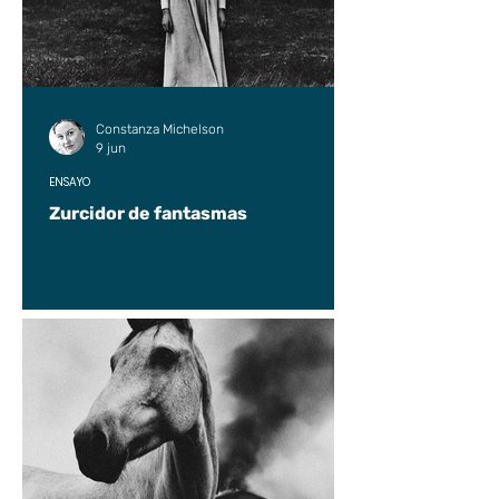
Constanza Michelson
9 jun
ENSAYO
Zurcidor de fantasmas