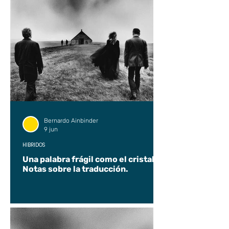
Bernardo Ainbinder
9 jun
HÍBRIDOS
Una palabra frágil como el cristal.
Notas sobre la traducción.