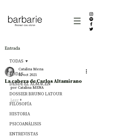
Entrada
TODAS
Catalina Mena
TODAS
12 oct 2021
La cabeza de Carlos Altamirano
DESDE EL ALMACÉN
por Catalina MENA
DOSSIER BRUNO LATOUR
Leer
 + 
FILOSOFÍA
HISTORIA
PSICOANÁLISIS
ENTREVISTAS