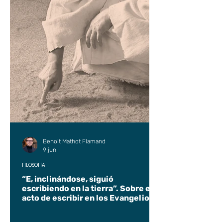
Benoit Mathot Flamand
9 jun
FILOSOFÍA
“E, inclinándose, siguió
escribiendo en la tierra”. Sobre el
acto de escribir en los Evangelios.