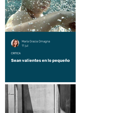
UP2#36
María Gracia Omagna
11 jul
CRÍTICA
Sean valientes en lo pequeño