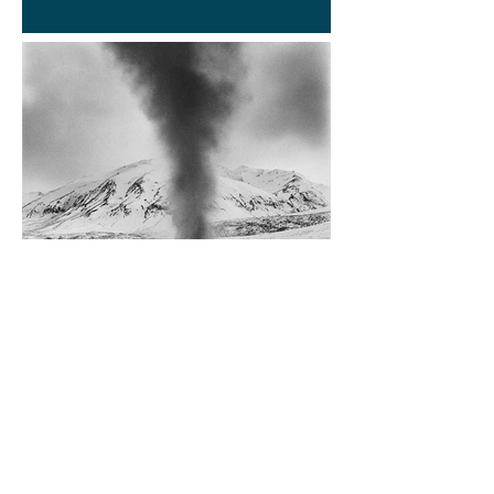
Diego Rossi
9 jun
CRÍTICA
El amante y el amado