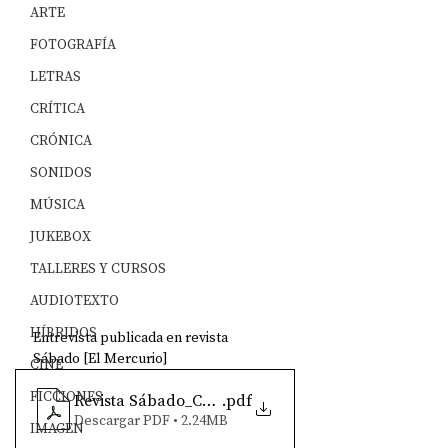
ARTE
FOTOGRAFÍA
LETRAS
CRÍTICA
CRÓNICA
SONIDOS
MÚSICA
JUKEBOX
TALLERES Y CURSOS
AUDIOTEXTO
HÍBRIDOS
Entrevista publicada en revista 
Sábado [El Mercurio]
CINE
FICCIONES
Revista Sábado_Carlos Altamirano_Catalina Mena
.pdf
Descargar PDF • 2.24MB
IMAGEN