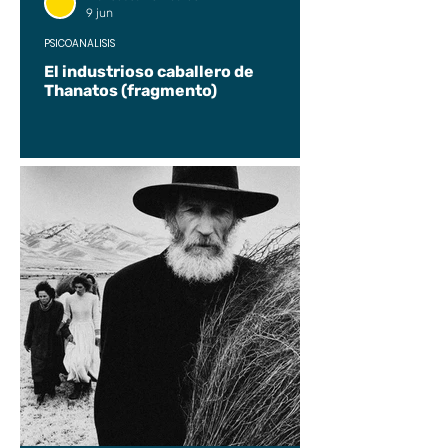
9 jun
PSICOANÁLISIS
El industrioso caballero de
Thanatos (fragmento)