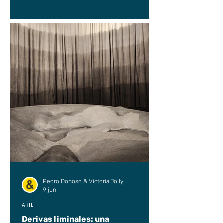
Pedro Donoso & Victoria Jolly
9 jun
ARTE
Derivas liminales: una