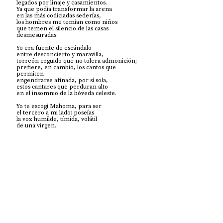
legados por linaje y casamientos.
Ya que podía transformar la arena  
en las más codiciadas sederías,
los hombres me temían como niños 
que temen el silencio de las casas
desmesuradas.
Yo era fuente de escándalo 
entre desconcierto y maravilla,
torreón erguido que no tolera admonición;
prefiere, en cambio, los cantos que 
permiten 
engendrarse afinada, por sí sola,
estos cantares que perduran alto 
en el insomnio de la bóveda celeste.
Yo te escogí Mahoma, para ser 
el tercero a mi lado: poseías
la voz humilde, tímida, volátil
de una virgen.