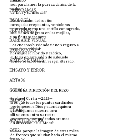
TEATRO
vacías 
son para lamer la pureza clínica de la 
nada, 
PANORAMAS
de Dios y su más allá?
ECOLOGÍA
Me arrancan del sueño:  
carcajadas crepitantes, ventoleras
—en cada mano una costilla consagrada,
FREUDIANOS
abluciones de grasa en las mejillas,
una fiesta sacrosanta.
BARBARIE VISUAL
Los cuerpos hirviendo tienen regusto a 
ganado sacrificial:
HORÓSCOPO
hormiguero híbrido y caótico, 
euforia en este edén de subsuelo
ARTES VISUALES
donde se saborea un vergel alterado.
ENSAYO Y ERROR
ART#36
CCF#36
SOBRE LA DIRECCIÓN DEL REZO
Según el Corán —2:115—
E&E#36
si es que todos los puntos cardinales
pertenecen a Dios y adondequiera
UP#36
que dirijamos nuestra cara
allí se encuentra su rostro
¿entonces, por qué todos oramos 
ARQUITECTURA
en dirección de la Meca?
CCF2
tal vez porque la imagen de estas miles
de frentes que saludan hacia el mismo 
lugar