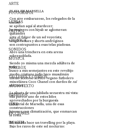
ARTE
PLAYA EN MARSELLA    
FOTOGRAFÍA
Con aire embarazoso, los relegados de la 
LETRAS
ciudad
se apiñan aquí al atardecer;
las mujeres con hiyab se aglomeran: 
CRÍTICA
quitasoles 
ante el fulgor de un sol voyerista;
CRÓNICA
tangas tenues y shorts andróginos 
son contrapuntos a esas telas piadosas.
SONIDOS
Abro una trinchera en esta arena 
sobrepoblada.
MÚSICA
Siendo yo misma una mezcla adúltera de 
JUKEBOX
todo  
busco
a mis semejantes en este revoltijo 
medio cristiano judío laico musulmán 
TALLERES Y CURSOS
medio aceitoso acético vegano futbolero
miscelánea Coco Chanel con dardos de 
raï
AUDIOTEXTO
eléctrico.
La silueta de una jubilada secuestra mi vista:
HÍBRIDOS
ella parece uno de estos lidos 
aprovechados por la burguesía 
CINE
industrial de Marsella
, 
una de esas 
construcciones 
lujosas y con climatización, que enmarcan 
FICCIONES
la costa.
IMAGEN
Mi mirada hace un travelling por la playa.
Bajo los rayos de este sol nocturno: