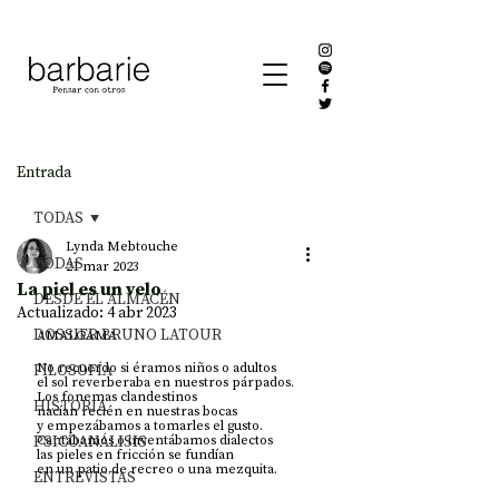
Entrada
TODAS
Lynda Mebtouche
TODAS
21 mar 2023
La piel es un velo
DESDE EL ALMACÉN
Actualizado:
4 abr 2023
DOSSIER BRUNO LATOUR
AMALGAMA
FILOSOFÍA
No recuerdo si éramos niños o adultos
el sol reverberaba en nuestros párpados.    
Los fonemas clandestinos 
HISTORIA
nacían recién en nuestras bocas  
y empezábamos a tomarles el gusto.
PSICOANÁLISIS
Cantábamos o inventábamos dialectos 
las pieles en fricción se fundían 
en un patio de recreo o una mezquita.
ENTREVISTAS