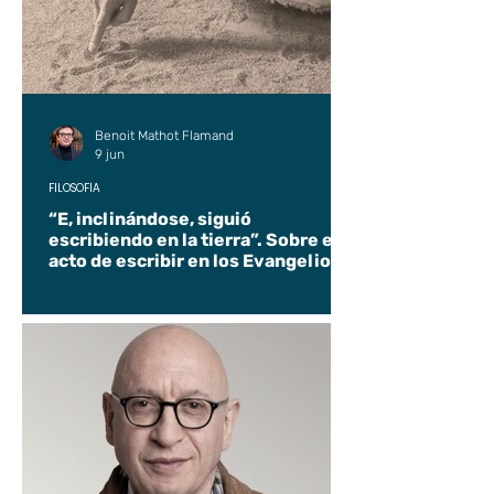
Benoit Mathot Flamand
9 jun
FILOSOFÍA
“E, inclinándose, siguió
escribiendo en la tierra”. Sobre el
acto de escribir en los Evangelios.