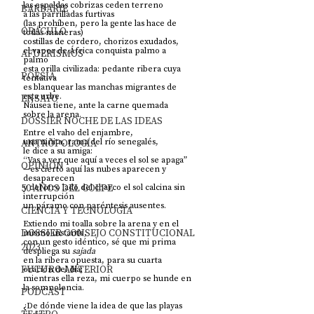
las espaldas cobrizas ceden terreno 
BARBARIE
a las parrilladas furtivas 
(las prohíben, pero la gente las hace de 
ORÁCULO
todas maneras)                           
costillas de cordero, chorizos exudados,
el vapor de África conquista palmo a 
AFUERISMOS
palmo 
esta orilla civilizada: pedante ribera cuya 
POESÍA
tentativa 
es blanquear las manchas migrantes de 
esta urbe.
ENSAYO
Náusea tiene, ante la carne quemada 
sobre la arena. 
DOSSIER NOCHE DE LAS IDEAS
Entre el vaho del enjambre, 
ANTROPOLOGÍA
una niñita, rama del río senegalés,
le dice a su amiga:
“Vas a ver que aquí a veces el sol se apaga”
OPINIÓN
—es cierto aquí las nubes aparecen y 
desaparecen
50 AÑOS DEL GOLPE
y del otro lado del charco el sol calcina sin 
interrupción
un páramo con paréntesis ausentes.
CIENCIA Y TECNOLOGÍA
Extiendo mi toalla sobre la arena y en el 
DOSSIER CONSEJO CONSTITUCIONAL
mismo instante,
con un gesto idéntico, sé que mi prima 
2023
despliega su 
sajada 
en la ribera opuesta, para su cuarta 
FUTURO ANTERIOR
oración del día;
mientras ella reza, mi cuerpo se hunde en 
la somnolencia.
PODCAST
¿De dónde viene la idea de que las playas 