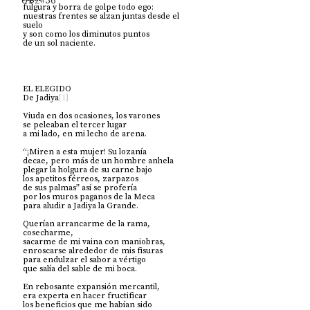
UP2#36
fulgura y borra de golpe todo ego:  
nuestras frentes se alzan juntas desde el 
suelo 
y son como los diminutos puntos 
de un sol naciente. 
EL ELEGIDO
De Jadiya
[1]
Viuda en dos ocasiones, los varones
se peleaban el tercer lugar 
a mi lado, en mi lecho de arena.
“¡Miren a esta mujer! Su lozanía 
decae, pero más de un hombre anhela 
plegar la holgura de su carne bajo 
los apetitos férreos, zarpazos
de sus palmas” así se profería                 
por los muros paganos de la Meca 
para aludir a Jadiya la Grande.
Querían arrancarme de la rama, 
cosecharme,
sacarme de mi vaina con maniobras,
enroscarse alrededor de mis fisuras
para endulzar el sabor a vértigo
que salía del sable de mi boca.
En rebosante expansión mercantil,
era experta en hacer fructificar 
los beneficios que me habían sido 