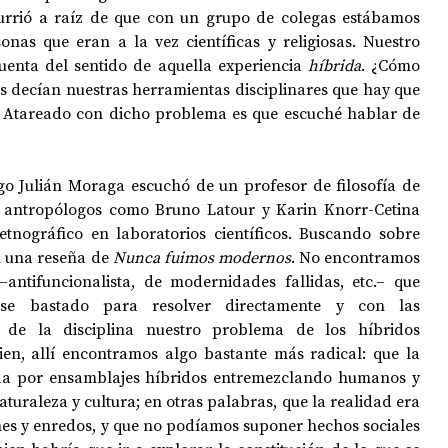
currió a raíz de que con un grupo de colegas estábamos 
onas que eran a la vez científicas y religiosas. Nuestro 
cuenta del sentido de aquella experiencia 
híbrida
. ¿Cómo 
s decían nuestras herramientas disciplinares que hay que 
Atareado con dicho problema es que escuché hablar de 
o Julián Moraga escuchó de un profesor de filosofía de 
an antropólogos como Bruno Latour y Karin Knorr-Cetina 
tnográfico en laboratorios científicos. Buscando sobre 
 una reseña de 
Nunca fuimos modernos
. No encontramos 
–antifuncionalista, de modernidades fallidas, etc.– que 
se bastado para resolver directamente y con las 
s de la disciplina nuestro problema de los híbridos 
bien, allí encontramos algo bastante más radical: que la 
da por ensamblajes híbridos entremezclando humanos y 
turaleza y cultura; en otras palabras, que la realidad era 
nes y enredos, y que no podíamos suponer hechos sociales 