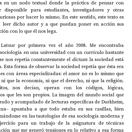
s en un nodo textual donde la práctica de pensar con 
disponible para estudiantes, investigadores y otras 
uriosas por hacer lo mismo. En este sentido, este texto es 
OPOLOGÍA
OPINIÓN
50 AÑOS DEL GOLPE
a leer dicho autor y a que puedan poner en acción sus 
ción con lo que él nos lega.
Latour por primera vez el año 2008. Me encontraba 
ociología en una universidad con un currículo bastante 
 se nos repetía constantemente el 
dictum
: la sociedad está 
 Esta forma de observar la sociedad repetía que ésta era 
s con áreas especializadas: el amor no es lo mismo que 
, ni que la economía, ni que el derecho, ni que la religión. 
os, nos decían, operan con los códigos, lógicas, 
os que les son propios. La imagen del mundo social que 
rado y acompañado de lecturas específicas de Durkheim, 
– apuntaba a que todo estaba en sus casillas, bien 
mándome en las tautologías de esa sociología moderna y 
ercicio para un trabajo de la asignatura de técnicas 
gación que me generó tensiones en lo relativo a esa forma 