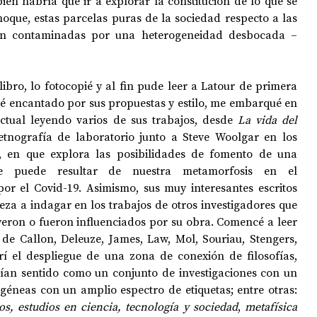
en habría que ir a explorar la constitución de lo que se 
oque, estas parcelas puras de la sociedad respecto a las 
an contaminadas por una heterogeneidad desbocada – 
ibro, lo fotocopié y al fin pude leer a Latour de primera 
é encantado por sus propuestas y estilo, me embarqué en 
lectual leyendo varios de sus trabajos, desde 
La vida del 
tnografía de laboratorio junto a Steve Woolgar en los 
, en que explora las posibilidades de fomento de una 
ue puede resultar de nuestra metamorfosis en el 
r el Covid-19. Asimismo, sus muy interesantes escritos 
za a indagar en los trabajos de otros investigadores que 
uyeron o fueron influenciados por su obra. Comencé a leer 
 de Callon, Deleuze, James, Law, Mol, Souriau, Stengers, 
rí el despliegue de una zona de conexión de filosofías, 
ían sentido como un conjunto de investigaciones con un 
énfasis en relaciones heterogéneas con un amplio espectro de etiquetas; entre otras: 
s, estudios en ciencia, tecnología y sociedad
, 
metafísica 