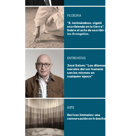
FILOSOFÍA
“E, inclinándose, siguió
escribiendo en la tierra”.
Sobre el acto de escribir en
los Evangelios.
ENTREVISTAS
José Salem: “Los dilemas
morales del ser humano
son los mismos en
cualquier época”
ARTE
Derivas liminales: una
conversación en tránsito