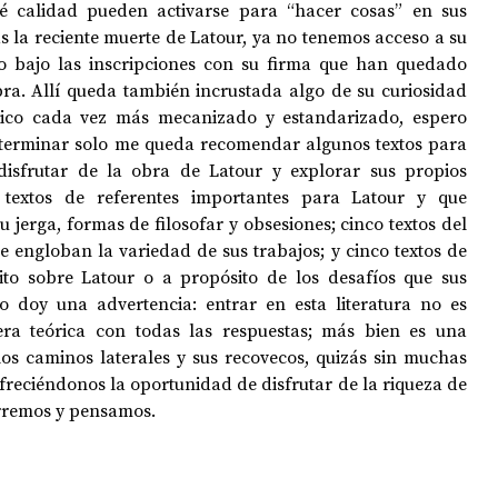
 calidad pueden activarse para “hacer cosas” en sus 
as la reciente muerte de Latour, ya no tenemos acceso a su 
no bajo las inscripciones con su firma que han quedado 
a. Allí queda también incrustada algo de su curiosidad 
co cada vez más mecanizado y estandarizado, espero 
 terminar solo me queda recomendar algunos textos para 
isfrutar de la obra de Latour y explorar sus propios 
 textos de referentes importantes para Latour y que 
 jerga, formas de filosofar y obsesiones; cinco textos del 
 engloban la variedad de sus trabajos; y cinco textos de 
ito sobre Latour o a propósito de los desafíos que sus 
o doy una advertencia: entrar en esta literatura no es 
ra teórica con todas las respuestas; más bien es una 
los caminos laterales y sus recovecos, quizás sin muchas 
ofreciéndonos la oportunidad de disfrutar de la riqueza de 
orremos y pensamos.