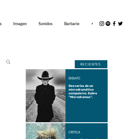
<link rel="icon"
href="/path/to/favicon.ico">
s
Imagen
Sonidos
Barbarie
+
RECIENTES
ENSAYO
Desvaríos de un
microdramático
compulsivo. Sobre
"Microdramas".
CRÍTICA