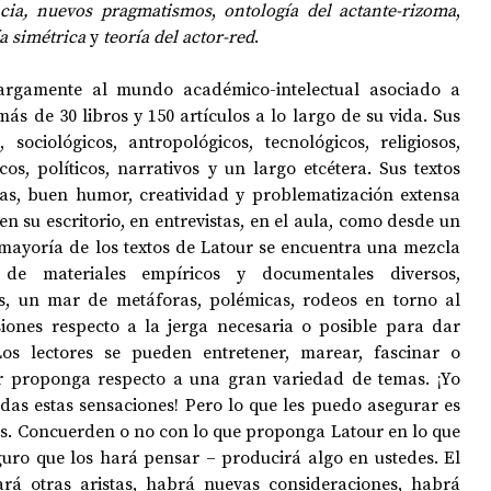
ncia, nuevos pragmatismos
, 
ontología del actante-rizoma
, 
a simétrica
 y 
teoría del actor-red
. 
argamente al mundo académico-intelectual asociado a 
ás de 30 libros y 150 artículos a lo largo de su vida. Sus 
, sociológicos, antropológicos, tecnológicos, religiosos, 
cos, políticos, narrativos y un largo etcétera. Sus textos 
ras, buen humor, creatividad y problematización extensa 
n su escritorio, en entrevistas, en el aula, como desde un 
 mayoría de los textos de Latour se encuentra una mezcla 
de materiales empíricos y documentales diversos, 
s, un mar de metáforas, polémicas, rodeos en torno al 
iones respecto a la jerga necesaria o posible para dar 
os lectores se pueden entretener, marear, fascinar o 
r proponga respecto a una gran variedad de temas. ¡Yo 
das estas sensaciones! Pero lo que les puedo asegurar es 
s. Concuerden o no con lo que proponga Latour en lo que 
guro que los hará pensar – producirá algo en ustedes. El 
á otras aristas, habrá nuevas consideraciones, habrá 