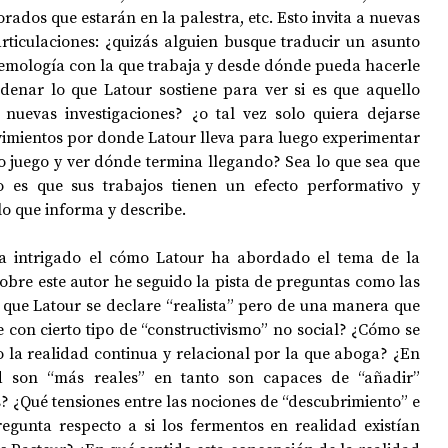
dos que estarán en la palestra, etc. Esto invita a nuevas 
articulaciones: ¿quizás alguien busque traducir un asunto 
temología con la que trabaja y desde dónde pueda hacerle 
rdenar lo que Latour sostiene para ver si es que aquello 
nuevas investigaciones? ¿o tal vez solo quiera dejarse 
vimientos por donde Latour lleva para luego experimentar 
o juego y ver dónde termina llegando? Sea lo que sea que 
 es que sus trabajos tienen un efecto performativo y 
lo que informa y describe.
a intrigado el cómo Latour ha abordado el tema de la 
sobre este autor he seguido la pista de preguntas como las 
 que Latour se declare “realista” pero de una manera que 
con cierto tipo de “constructivismo” no social? ¿Cómo se 
a realidad continua y relacional por la que aboga? ¿En 
ed son “más reales” en tanto son capaces de “añadir” 
 ¿Qué tensiones entre las nociones de “descubrimiento” e 
egunta respecto a si los fermentos en realidad existían 