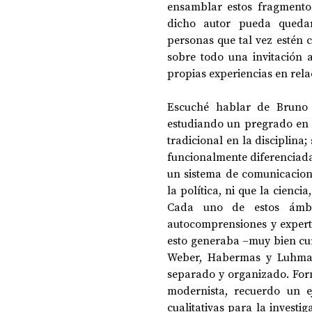
ensamblar estos fragmento
dicho autor pueda quedar 
personas que tal vez estén c
DOSSIER NOCHE DE LAS IDEAS
ANTR
sobre todo una invitación 
propias experiencias en rela
CIENCIA Y TECNOLOGÍA
Escuché hablar de Bruno 
estudiando un pregrado en s
tradicional en la disciplina;
funcionalmente diferenciada.
un sistema de comunicacione
la política, ni que la ciencia
Cada uno de estos ámbit
autocomprensiones y expert
esto generaba –muy bien cu
Weber, Habermas y Luhmann
separado y organizado. For
modernista, recuerdo un ej
cualitativas para la investi