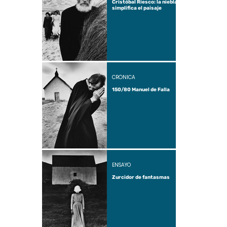
Cristóbal Riesco: la niebla
simplifica el paisaje
CRÓNICA
150/80 Manuel de Falla
ENSAYO
Zurcidor de fantasmas