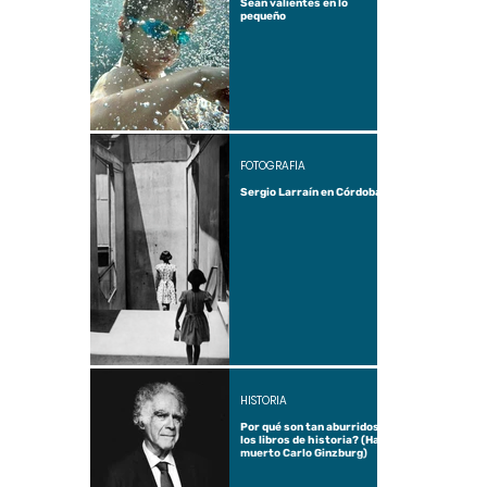
Sean valientes en lo
pequeño
FOTOGRAFÍA
Sergio Larraín en Córdoba
HISTORIA
Por qué son tan aburridos
los libros de historia? (Ha
muerto Carlo Ginzburg)