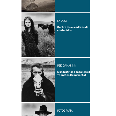
ENSAYO
Contra los creadores de
contenidos
PSICOANÁLISIS
El industrioso caballero de
Thanatos (fragmento)
FOTOGRAFÍA