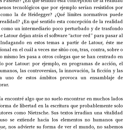
is Pasteur? ¿En qué sentido esta concepción de la realidad 
nos tecnológicos que por ejemplo serían resistidos por 
 como la de Heidegger? ¿Qué límites normativos puede 
realidad? ¿En qué sentido esta concepción de la realidad 
como un intermediario poco perturbado y de trasfondo 
e Latour dejan atrás el software “actor-red” para pasar al 
Indagando en estos temas a partir de Latour, éste me 
nal en el cuál a veces me sitúo con, tras, contra, sobre o 
to mismo les pasa a otros colegas que se han centrado en 
do por Latour: por ejemplo, en programas de acción, el 
anos, las controversias, la innovación, la ficción y las 
da uno de estos ámbitos provoca un ensamblaje de 
orar.
a encontré algo que no suelo encontrar en muchos lados 
orma de libertad en la escritura que probablemente solo 
ores como Nietzsche. Sus textos irradian una vitalidad 
cluso se extiende hacia los elementos no humanos que 
e, nos advierte su forma de ver el mundo, no sabemos 