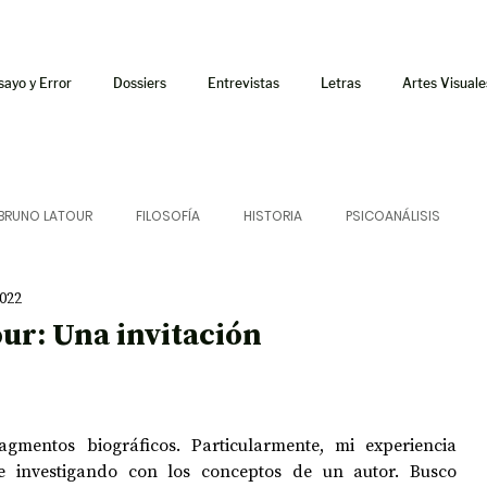
sayo y Error
Dossiers
Entrevistas
Letras
Artes Visuale
BRUNO LATOUR
FILOSOFÍA
HISTORIA
PSICOANÁLISIS
2022
ÍA
LETRAS
CRÍTICA
CRÓNICA
SONIDOS
ur: Una invitación
 CURSOS
AUDIOTEXTO
HÍBRIDOS
CINE
FICCIONES
gmentos biográficos. Particularmente, mi experiencia 
 investigando con los conceptos de un autor. Busco 
AFUERISMOS
POESÍA
ENSAYO