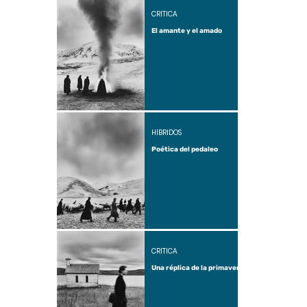
CRÍTICA
El amante y el amado
HÍBRIDOS
Poética del pedaleo
CRÍTICA
Una réplica de la primavera