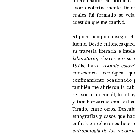
diferenciados cuando más bi
asocia colectivamente. De ch
cuales fui formado se veí
cuestión que me cautivó. 
Al poco tiempo conseguí el l
fuente. Desde entonces qued
su travesía literaria e inte
laboratorio
, abarcando su e
1970s, hasta 
¿Dónde estoy?
consciencia ecológica q
confinamiento ocasionado po
también me abrieron la cabe
se asociaron con él, lo infl
y familiarizarme con textos
Tirado, entre otros. Descub
etnografías y casos que hac
antropología de los moderno