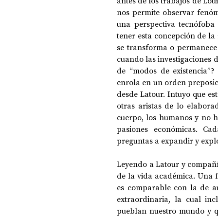
antes de los trabajos de Lou
nos permite observar fenóme
una perspectiva tecnófoba
tener esta concepción de la 
se transforma o permanece 
cuando las investigaciones d
de “modos de existencia”? 
enrola en un orden preposicio
desde Latour. Intuyo que es
otras aristas de lo elabora
cuerpo, los humanos y no hum
pasiones económicas. Ca
preguntas a expandir y expl
Leyendo a Latour y compañí
de la vida académica. Una f
es comparable con la de aut
extraordinaria, la cual in
pueblan nuestro mundo y qu