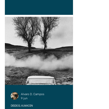
Alvaro D. Campos
9 jun
DESDE EL ALMACÉN