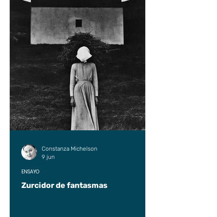
Constanza Michelson
9 jun
ENSAYO
Zurcidor de fantasmas