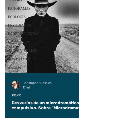
TEATRO
PANORAMAS
ECOLOGÍA
FREUDIANOS
BARBARIE VISUAL
HORÓSCOPO
ARTES VISUALES
ENSAYO Y ERROR
ART#36
CCF#36
Christopher Rosales
E&E#36
17 jul
UP#36
ENSAYO
ARQUITECTURA
Desvaríos de un microdramático
compulsivo. Sobre "Microdramas".
CCF2