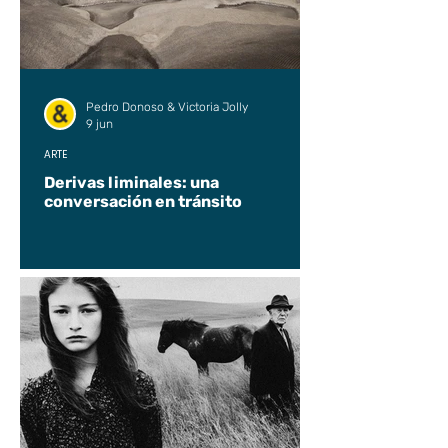
Pedro Donoso & Victoria Jolly
9 jun
ARTE
Derivas liminales: una
conversación en tránsito