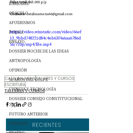
Valor total:
 $65.000 p/p
BARBARIE
ORÁCULO
Contacto: 
catalinamena66@gmail.com
AFUERISMOS
https://video.wixstatic.com/video/66ef
POESÍA
13_9bbd748221d84c4eb63f4a6aa6786d
ENSAYO
56/720p/mp4/file.mp4
DOSSIER NOCHE DE LAS IDEAS
ANTROPOLOGÍA
OPINIÓN
CATALINA MENA
TALLERES Y CURSOS
50 AÑOS DEL GOLPE
ESCRITURA
CIENCIA Y TECNOLOGÍA
TALLERES Y CURSOS
DOSSIER CONSEJO CONSTITUCIONAL
2023
FUTURO ANTERIOR
PODCAST
RECIENTES