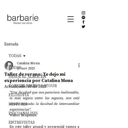
Entrada
TODAS
Catalina Mena
TODAS
27 nov 2023
Taller de verano: Te dejo mi
DESDE EL ALMACÉN
experiencia por Catalina Mena
DOSSIER BRUNO LATOUR
Actualizado:
10 dic 2023
“Una facultad que nos pareciera inalienable, 
FILOSOFÍA
la más segura entre las seguras, nos está 
HISTORIA
siendo retirada: la facultad de intercambiar 
experiencias”.
PSICOANÁLISIS
Walter Benjamin.
ENTREVISTAS
En este taller grupal y presencial vamos a 