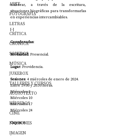
ARTE
elaborar, a través de la escritura, 
situaciones biográficas para transformarlas 
FOTOGRAFÍA
en experiencias intercambiables.
LETRAS
[-]
CRÍTICA
Coordenadas:
CRÓNICA
SONIDOS
Modalidad: 
Presencial. 
MÚSICA
Lugar: 
Providencia.
JUKEBOX
Sesiones
: 4 miércoles de enero de 2024. 
TALLERES Y CURSOS
Entre 19:00 y 20:30 horas.
Miércoles 3
AUDIOTEXTO
Miércoles 10
HÍBRIDOS
Miércoles 17
Miércoles 24 
CINE
FICCIONES
Cupos: 
8
IMAGEN
-