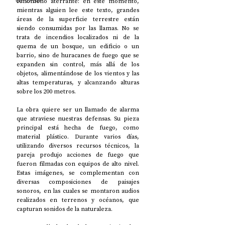
UP2#36
fenómeno aterrante: en este momento, 
mientras alguien lee este texto, grandes 
áreas de la superficie terrestre están 
siendo consumidas por las llamas. No se 
trata de incendios localizados ni de la 
quema de un bosque, un edificio o un 
barrio, sino de huracanes de fuego que se 
expanden sin control, más allá de los 
objetos, alimentándose de los vientos y las 
altas temperaturas, y alcanzando alturas 
sobre los 200 metros. 
La obra quiere ser un llamado de alarma 
que atraviese nuestras defensas. Su pieza 
principal está hecha de fuego, como 
material plástico. Durante varios días, 
utilizando diversos recursos técnicos, la 
pareja produjo acciones de fuego que 
fueron filmadas con equipos de alto nivel. 
Estas imágenes, se complementan con 
diversas composiciones de paisajes 
sonoros, en las cuales se montaron audios 
realizados en terrenos y océanos, que 
capturan sonidos de la naturaleza. 