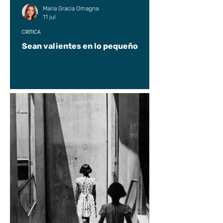
María Gracia Omagna
11 jul
CRÍTICA
Sean valientes en lo pequeño