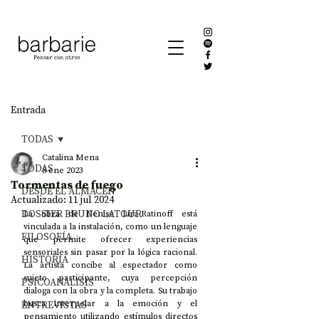
Entrada
TODAS
Catalina Mena
TODAS
8 ene 2023
Tormentas de fuego
DESDE EL ALMACÉN
Actualizado:
11 jul 2024
DOSSIER BRUNO LATOUR
La obra de Denise Lira-Ratinoff está 
vinculada a la instalación, como un lenguaje 
FILOSOFÍA
que permite ofrecer experiencias 
sensoriales sin pasar por la lógica racional. 
HISTORIA
La artista concibe al espectador como 
sujeto participante, cuya percepción 
PSICOANÁLISIS
dialoga con la obra y la completa. Su trabajo 
ENTREVISTAS
busca interpelar a la emoción y el 
pensamiento utilizando estímulos directos 