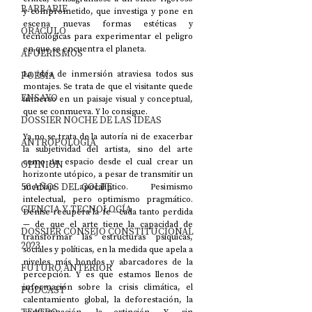
BARBARIE
y comprometido, que investiga y pone en 
escena nuevas formas estéticas y 
ORÁCULO
tecnológicas para experimentar el peligro 
en que se encuentra el planeta. 
AFUERISMOS
POESÍA
La idea de inmersión atraviesa todos sus 
montajes. Se trata de que el visitante quede 
ENSAYO
inmerso en un paisaje visual y conceptual, 
que se conmueva. Y lo consigue.
DOSSIER NOCHE DE LAS IDEAS
Ya no se trata de la autoría ni de exacerbar 
ANTROPOLOGÍA
la subjetividad del artista, sino del arte 
como un espacio desde el cual crear un 
OPINIÓN
horizonte utópico, a pesar de transmitir un 
50 AÑOS DEL GOLPE
mensaje apocalíptico. Pesimismo 
intelectual, pero optimismo pragmático. 
CIENCIA Y TECNOLOGÍA
Denise recupera la fe --cada tanto perdida
— de que el arte tiene la capacidad de 
DOSSIER CONSEJO CONSTITUCIONAL
transformar las estructuras psíquicas, 
2023
sociales y políticas, en la medida que apela a 
niveles más hondos y abarcadores de la 
FUTURO ANTERIOR
percepción. Y es que estamos llenos de 
información sobre la crisis climática, el 
PODCAST
calentamiento global, la deforestación, la 