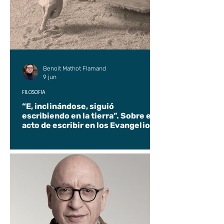
Benoit Mathot Flamand
9 jun
FILOSOFÍA
“E, inclinándose, siguió
escribiendo en la tierra”. Sobre el
acto de escribir en los Evangelios.