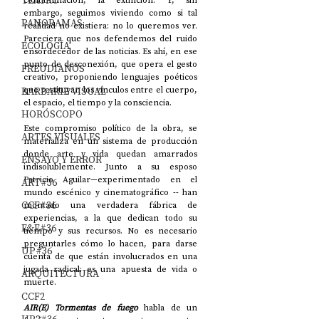
TEATRO
contaminación, la extinción. Y, sin 
embargo, seguimos viviendo como si tal 
PANORAMAS
realidad no existiera: no lo queremos ver. 
Pareciera que nos defendemos del ruido 
ECOLOGÍA
ensordecedor de las noticias. Es ahí, en ese 
punto de desconexión, que opera el gesto 
FREUDIANOS
creativo, proponiendo lenguajes poéticos 
BARBARIE VISUAL
que restituyan los vínculos entre el cuerpo, 
el espacio, el tiempo y la consciencia.
HORÓSCOPO
Este compromiso político de la obra, se 
ARTES VISUALES
materializa en un sistema de producción 
donde arte y vida quedan amarrados 
ENSAYO Y ERROR
indisolublemente. Junto a su esposo 
Patricio Aguilar—experimentado en el 
ART#36
mundo escénico y cinematográfico -- han 
CCF#36
montado una verdadera fábrica de 
experiencias, a la que dedican todo su 
E&E#36
tiempo y sus recursos. No es necesario 
preguntarles cómo lo hacen, para darse 
UP#36
cuenta de que están involucrados en una 
jugada radical: es una apuesta de vida o 
ARQUITECTURA
muerte.  
CCF2
AIR(E) Tormentas de fuego
 habla de un 