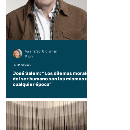
Valeria Sol Groisman
9 jun
ENTREVISTAS
José Salem: “Los dilemas morales
del ser humano son los mismos en
cualquier época”