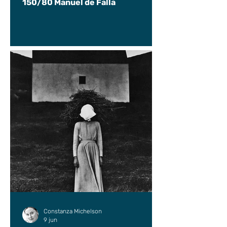
150/80 Manuel de Falla
Constanza Michelson
9 jun