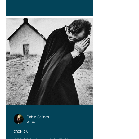
Pablo Salinas
9 jun
CRÓNICA