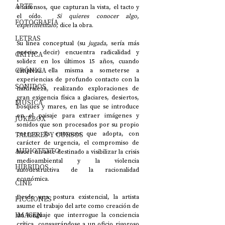
ARTE
e intensos, que capturan la vista, el tacto y 
el oído.  
Si quieres conocer algo, 
FOTOGRAFÍA
experiméntalo
, dice la obra. 
LETRAS
Su línea conceptual (su
 jugada
, sería más 
preciso decir) encuentra radicalidad y 
CRÍTICA
solidez en los últimos 15 años, cuando 
CRÓNICA
empieza ella misma a someterse a 
experiencias de profundo contacto con la 
SONIDOS
naturaleza, realizando exploraciones de 
gran exigencia física a glaciares, desiertos, 
MÚSICA
bosques y mares, en las que se introduce 
en el paisaje para extraer imágenes y 
JUKEBOX
sonidos que son procesados por su propio 
TALLERES Y CURSOS
cuerpo. Es entonces que adopta, con 
carácter de urgencia, el compromiso de 
AUDIOTEXTO
hacer un arte destinado a visibilizar la crisis 
medioambiental y la violencia 
HÍBRIDOS
autodestructiva de la racionalidad 
económica.  
CINE
Desde una postura existencial, la artista 
FICCIONES
asume el trabajo del arte como creación de 
IMAGEN
un lenguaje que interrogue la conciencia 
crítica, consagrándose a un oficio rigoroso 