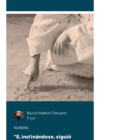
Benoit Mathot Flamand
9 jun
FILOSOFÍA
“E, inclinándose, siguió