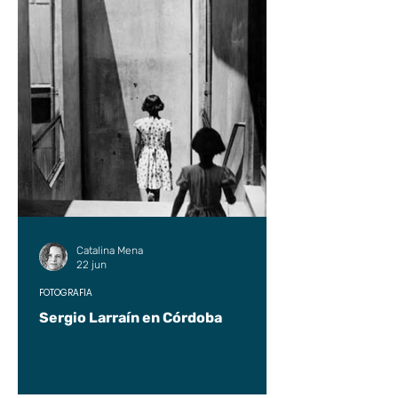
Catalina Mena
22 jun
FOTOGRAFÍA
Sergio Larraín en Córdoba