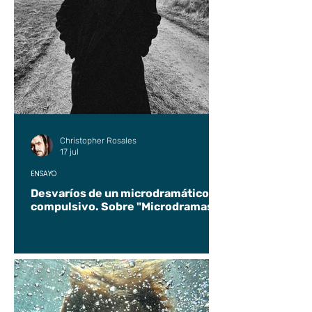
Christopher Rosales
17 jul
ENSAYO
Desvaríos de un microdramático
compulsivo. Sobre "Microdramas".