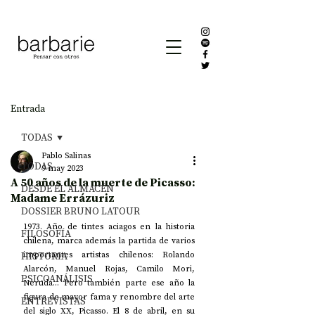
Entrada
TODAS
Pablo Salinas
TODAS
9 may 2023
A 50 años de la muerte de Picasso:
DESDE EL ALMACÉN
Madame Errázuriz
DOSSIER BRUNO LATOUR
1973. Año de tintes aciagos en la historia 
FILOSOFÍA
chilena, marca además la partida de varios 
HISTORIA
importantes artistas chilenos: Rolando 
Alarcón, Manuel Rojas, Camilo Mori, 
PSICOANÁLISIS
Neruda... Pero también parte ese año la 
figura de mayor fama y renombre del arte 
ENTREVISTAS
del siglo XX, Picasso. El 8 de abril, en su 