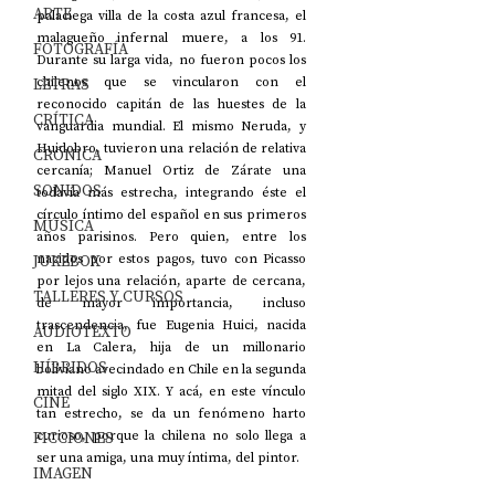
ARTE
palaciega villa de la costa azul francesa, el 
malagueño infernal muere, a los 91. 
FOTOGRAFÍA
Durante su larga vida, no fueron pocos los 
LETRAS
chilenos que se vincularon con el 
reconocido capitán de las huestes de la 
CRÍTICA
vanguardia mundial. El mismo Neruda, y 
Huidobro, tuvieron una relación de relativa 
CRÓNICA
cercanía; Manuel Ortiz de Zárate una 
SONIDOS
todavía más estrecha, integrando éste el 
círculo íntimo del español en sus primeros 
MÚSICA
años parisinos. Pero quien, entre los 
JUKEBOX
nacidos por estos pagos, tuvo con Picasso 
por lejos una relación, aparte de cercana, 
TALLERES Y CURSOS
de mayor importancia, incluso 
trascendencia, fue Eugenia Huici, nacida 
AUDIOTEXTO
en La Calera, hija de un millonario 
HÍBRIDOS
boliviano avecindado en Chile en la segunda 
mitad del siglo XIX. Y acá, en este vínculo 
CINE
tan estrecho, se da un fenómeno harto 
FICCIONES
curioso, porque la chilena no solo llega a 
ser una amiga, una muy íntima, del pintor. 
IMAGEN