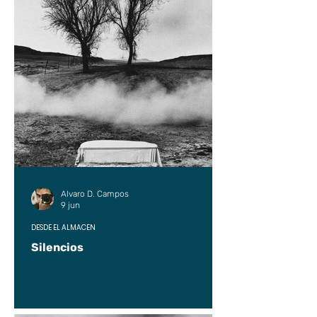
Alvaro D. Campos
9 jun
DESDE EL ALMACÉN
Silencios