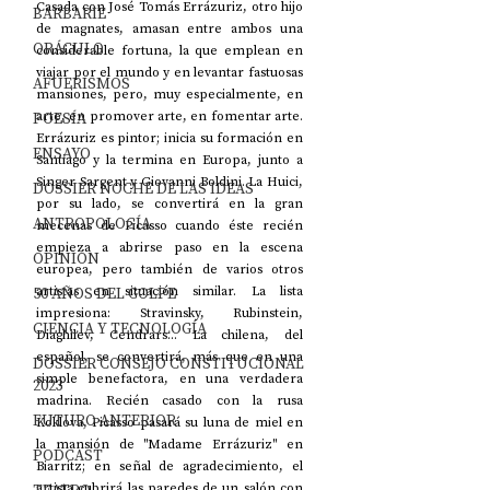
Casada con José Tomás Errázuriz, otro hijo 
BARBARIE
de magnates, amasan entre ambos una 
ORÁCULO
considerable fortuna, la que emplean en 
viajar por el mundo y en levantar fastuosas 
AFUERISMOS
mansiones, pero, muy especialmente, en 
POESÍA
arte, en promover arte, en fomentar arte. 
Errázuriz es pintor; inicia su formación en 
ENSAYO
Santiago y la termina en Europa, junto a 
Singer Sargent y Giovanni Boldini. La Huici, 
DOSSIER NOCHE DE LAS IDEAS
por su lado, se convertirá en la gran 
ANTROPOLOGÍA
mecenas de Picasso cuando éste recién 
empieza a abrirse paso en la escena 
OPINIÓN
europea, pero también de varios otros 
50 AÑOS DEL GOLPE
artistas en situación similar. La lista 
impresiona: Stravinsky, Rubinstein, 
CIENCIA Y TECNOLOGÍA
Diaghilev, Cendrars... La chilena, del 
español, se convertirá, más que en una 
DOSSIER CONSEJO CONSTITUCIONAL
simple benefactora, en una verdadera 
2023
madrina. Recién casado con la rusa 
FUTURO ANTERIOR
Koklova, Picasso pasará su luna de miel en 
la mansión de "Madame Errázuriz" en 
PODCAST
Biarritz; en señal de agradecimiento, el 
artista cubrirá las paredes de un salón con 