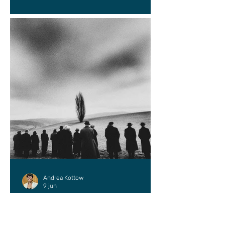
Andrea Kottow
9 jun
ENSAYO
¿Dónde podría estar mejor?