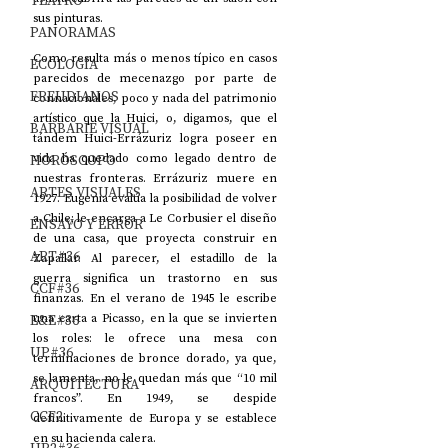
TEATRO
sus pinturas. 
PANORAMAS
Como resulta más o menos típico en casos 
ECOLOGÍA
parecidos de mecenazgo por parte de 
FREUDIANOS
connacionales, poco y nada del patrimonio 
artístico que la Huici, o, digamos, que el 
BARBARIE VISUAL
tándem Huici-Errázuriz logra poseer en 
HORÓSCOPO
vida ha quedado como legado dentro de 
nuestras fronteras. Errázuriz muere en 
ARTES VISUALES
1927. Eugenia evalúa la posibilidad de volver 
a Chile; le encarga a Le Corbusier el diseño 
ENSAYO Y ERROR
de una casa, que proyecta construir en 
ART#36
Zapallar. Al parecer, el estadillo de la 
guerra significa un trastorno en sus 
CCF#36
finanzas. En el verano de 1945 le escribe 
E&E#36
una carta a Picasso, en la que se invierten 
los roles: le ofrece una mesa con 
UP#36
terminaciones de bronce dorado, ya que, 
se lamenta, no le quedan más que “10 mil 
ARQUITECTURA
francos”. En 1949, se despide 
CCF2
definitivamente de Europa y se establece 
en su hacienda calera. 