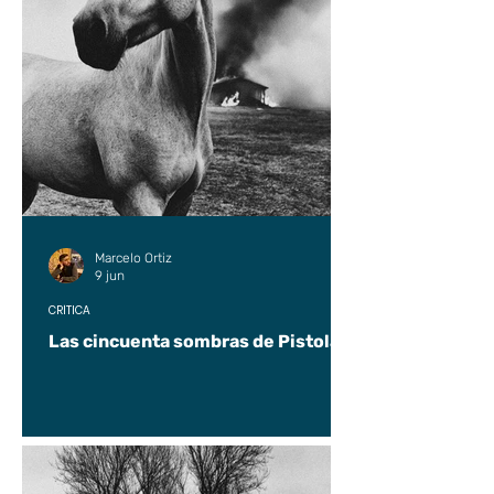
Marcelo Ortiz
9 jun
CRÍTICA
Las cincuenta sombras de Pistolas