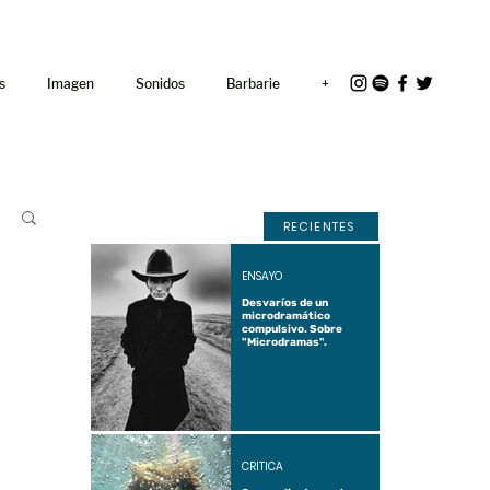
<link rel="icon"
href="/path/to/favicon.ico">
s
Imagen
Sonidos
Barbarie
+
RECIENTES
ENSAYO
Desvaríos de un
microdramático
compulsivo. Sobre
"Microdramas".
CRÍTICA