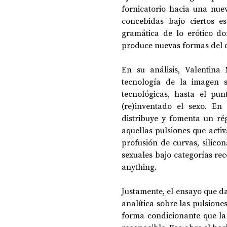
fornicatorio hacia una nue
concebidas bajo ciertos e
gramática de lo erótico d
produce nuevas formas del d
En su análisis, Valentina
tecnología de la imagen s
tecnológicas, hasta el pu
(re)inventado el sexo. En
distribuye y fomenta un rég
aquellas pulsiones que activ
profusión de curvas, silico
sexuales bajo categorías reco
anything. 
Justamente, el ensayo que da 
analítica sobre las pulsiones
forma condicionante que la