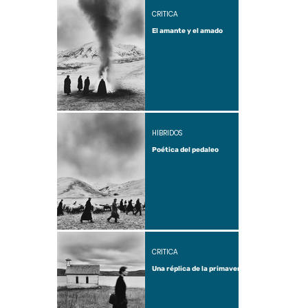
CRÍTICA
El amante y el amado
HÍBRIDOS
Poética del pedaleo
CRÍTICA
Una réplica de la primavera