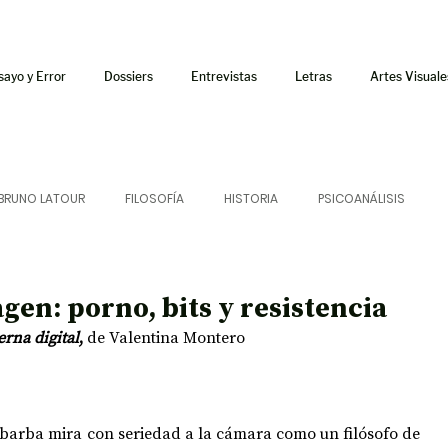
sayo y Error
Dossiers
Entrevistas
Letras
Artes Visuale
BRUNO LATOUR
FILOSOFÍA
HISTORIA
PSICOANÁLISIS
ÍA
LETRAS
CRÍTICA
CRÓNICA
SONIDOS
gen: porno, bits y resistencia
erna digital
, 
de Valentina Montero 
 CURSOS
AUDIOTEXTO
HÍBRIDOS
CINE
FICCIONES
arba mira con seriedad a la cámara como un filósofo de 
AFUERISMOS
POESÍA
ENSAYO