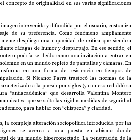
l concepto de originalidad en sus varias significaciones 
imagen intervenida y difundida por el usuario, customiza 
nsaje de su preferencia. Como fenómeno ampliamente 
 meme despliega una capacidad de crítica que siembra 
iante ráfagas de humor y desparpajo. En ese sentido, el 
ontero podría ser leído como una invitación a entrar en 
 solemne en un mundo repleto de pantallas y cámaras. En 
ransforma en una forma de resistencia en tiempos de 
pulación. Si Nicanor Parra trastocó las normas de la 
aracterizado a la poesía por siglos (y con eso redobló su 
tura “antiacadémica” que desarrolla Valentina Montero 
municativa que se salta las rígidas medidas de seguridad 
cadémico, para hablar con “chispeza” y claridad. 
 la compleja alteración sociopolítica introducida por las 
mágenes se acerca a una puesta en abismo donde 
otal de un mundo hiperconectado. La penetración de la 