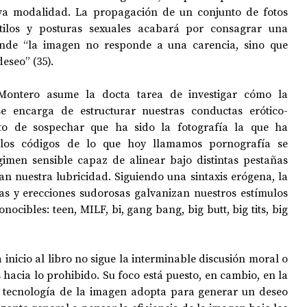
va modalidad. La propagación de un conjunto de fotos 
stilos y posturas sexuales acabará por consagrar una 
onde “la imagen no responde a una carencia, sino que 
eseo” (35). 
 Montero asume la docta tarea de investigar cómo la 
e encarga de estructurar nuestras conductas erótico-
nto de sospechar que ha sido la fotografía la que ha 
 los códigos de lo que hoy llamamos pornografía se 
imen sensible capaz de alinear bajo distintas pestañas 
an nuestra lubricidad. Siguiendo una sintaxis erógena, la 
nas y erecciones sudorosas galvanizan nuestros estímulos 
nocibles: teen, MILF, bi, gang bang, big butt, big tits, big 
inicio al libro no sigue la interminable discusión moral o 
 hacia lo prohibido. Su foco está puesto, en cambio, en la 
 tecnología de la imagen adopta para generar un deseo 