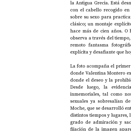
la Antigua Grecia. Está des
con el cabello recogido en
sobre su sexo para practicar
DOSSIER NOCHE DE LAS IDEAS
ANTR
clásico; un montaje explícit
hace más de cien años. O h
observa a través del tiempo
CIENCIA Y TECNOLOGÍA
remoto fantasma fotográf
explícita y desafiante que h
La foto acompaña el primer 
donde Valentina Montero expl
donde el deseo y la prohibic
Desde luego, la evidenci
inmemoriales, tal como nos
sexuales ya sobresalían de
Moche, que se desarrolló ent
distintos tiempos y lugares,
grado de admiración y sac
fijación de la imagen apare