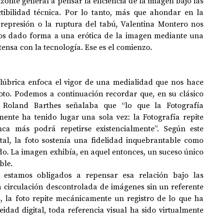
zonte general a pensar la eficiencia de la imagen bajo las 
tibilidad técnica. Por lo tanto, más que ahondar en la 
a represión o la ruptura del tabú, Valentina Montero nos 
s dado forma a una erótica de la imagen mediante una 
ensa con la tecnología. Ese es el comienzo.
lúbrica enfoca el vigor de una medialidad que nos hace 
oto. Podemos a continuación recordar que, en su clásico 
 Roland Barthes señalaba que “lo que la Fotografía 
mente ha tenido lugar una sola vez: la Fotografía repite 
a más podrá repetirse existencialmente”. Según este 
ital, la foto sostenía una fidelidad inquebrantable como 
do. La imagen exhibía, en aquel entonces, un suceso único 
le.  
estamos obligados a repensar esa relación bajo las 
circulación descontrolada de imágenes sin un referente 
s, la foto repite mecánicamente un registro de lo que ha 
idad digital, toda referencia visual ha sido virtualmente 