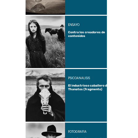
ENSAYO
Contra los creadores de
contenidos
PSICOANÁLISIS
El industrioso caballero de
Thanatos (fragmento)
FOTOGRAFÍA