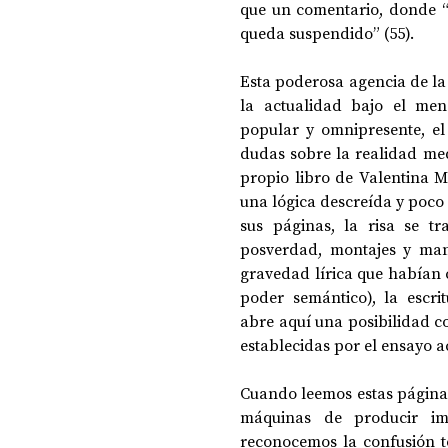
que un comentario, donde “e
queda suspendido” (55). 
Esta poderosa agencia de la 
la actualidad bajo el me
popular y omnipresente, el
dudas sobre la realidad med
propio libro de Valentina M
una lógica descreída y poco
sus páginas, la risa se t
posverdad, montajes y mani
gravedad lírica que habían c
poder semántico), la escri
abre aquí una posibilidad co
establecidas por el ensayo a
Cuando leemos estas páginas,
máquinas de producir i
reconocemos la confusión t