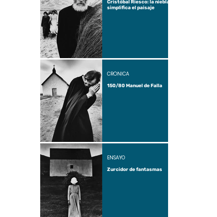
Cristóbal Riesco: la niebla
simplifica el paisaje
CRÓNICA
150/80 Manuel de Falla
ENSAYO
Zurcidor de fantasmas