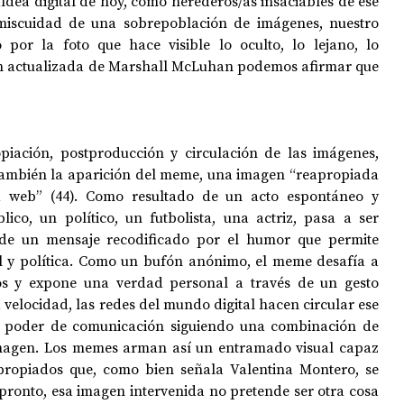
ldea digital de hoy, como herederos/as insaciables de ese 
miscuidad de una sobrepoblación de imágenes, nuestro 
por la foto que hace visible lo oculto, lo lejano, lo 
inalcanzable. En una versión actualizada de Marshall McLuhan podemos afirmar que 
piación, postproducción y circulación de las imágenes, 
también la aparición del meme, una imagen “reapropiada 
a web” (44). Como resultado de un acto espontáneo y 
co, un político, un futbolista, una actriz, pasa a ser 
 de un mensaje recodificado por el humor que permite 
al y política. Como un bufón anónimo, el meme desafía a 
os y expone una verdad personal a través de un gesto 
 velocidad, las redes del mundo digital hacen circular ese 
u poder de comunicación siguiendo una combinación de 
magen. Los memes arman así un entramado visual capaz 
propiados que, como bien señala Valentina Montero, se 
pronto, esa imagen intervenida no pretende ser otra cosa 