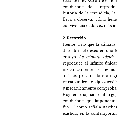
reconocible. Eso abre el hori
condiciones de la reproduc
historia de la impudicia, l
lleva a observar cómo hemo
convivencia cada vez más int
2. Recorrido
Hemos visto que la cámara 
descubrir el deseo en una f
ensayo 
La cámara lúcida,
reproduce al infinito única
mecánicamente lo que nunc
análisis previo a la era dig
retrato único de algo sucedi
y mecánicamente comprobab
Hoy en día, sin embargo, 
condiciones que impone una 
fijo. Si como señala Barthe
existido, en la contemporane