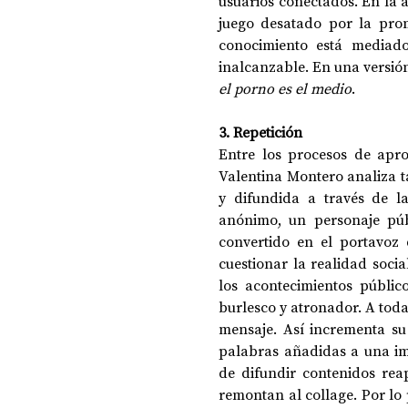
usuarios conectados. En la a
juego desatado por la pro
conocimiento está mediado 
el porno es el medio
. 
3. Repetición
Entre los procesos de apro
Valentina Montero analiza 
y difundida a través de l
anónimo, un personaje públi
convertido en el portavoz
cuestionar la realidad soci
los acontecimientos públic
burlesco y atronador. A toda
mensaje. Así incrementa s
palabras añadidas a una i
de difundir contenidos rea
remontan al collage. Por lo 