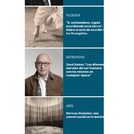
FILOSOFÍA
“E, inclinándose, siguió
escribiendo en la tierra”.
Sobre el acto de escribir en
los Evangelios.
ENTREVISTAS
José Salem: “Los dilemas
morales del ser humano
son los mismos en
cualquier época”
ARTE
Derivas liminales: una
conversación en tránsito