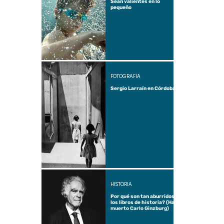
Sean valientes en lo
pequeño
FOTOGRAFÍA
Sergio Larraín en Córdoba
HISTORIA
Por qué son tan aburridos
los libros de historia? (Ha
muerto Carlo Ginzburg)