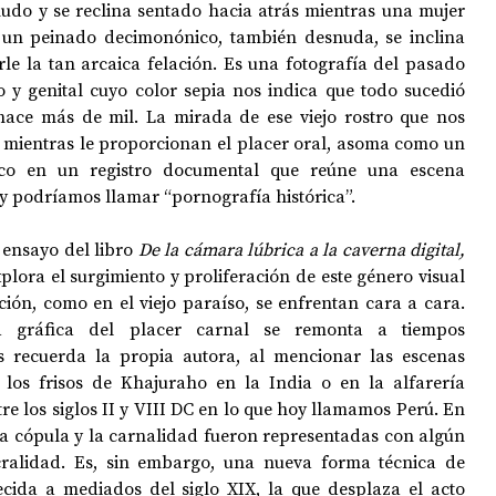
nudo y se reclina sentado hacia atrás mientras una mujer 
 un peinado decimonónico, también desnuda, se inclina 
le la tan arcaica felación. Es una fotografía del pasado 
OPOLOGÍA
OPINIÓN
50 AÑOS DEL GOLPE
o y genital cuyo color sepia nos indica que todo sucedió 
ace más de mil. La mirada de ese viejo rostro que nos 
, mientras le proporcionan el placer oral, asoma como un 
ico en un registro documental que reúne una escena 
oy podríamos llamar “pornografía histórica”. 
ensayo del libro 
De la cámara lúbrica a la caverna digital, 
ora el surgimiento y proliferación de este género visual 
ión, como en el viejo paraíso, se enfrentan cara a cara. 
a gráfica del placer carnal se remonta a tiempos 
 recuerda la propia autora, al mencionar las escenas 
 los frisos de Khajuraho en la India o en la alfarería 
re los siglos II y VIII DC en lo que hoy llamamos Perú. En 
 la cópula y la carnalidad fueron representadas con algún 
ralidad. Es, sin embargo, una nueva forma técnica de 
cida a mediados del siglo XIX, la que desplaza el acto 